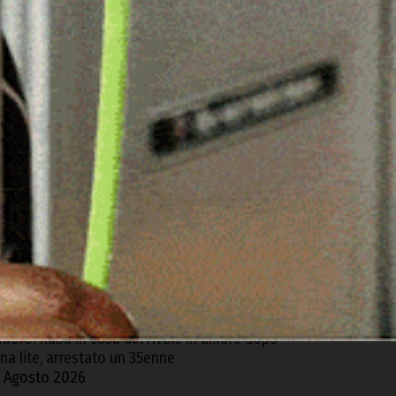
ARTICOLI RECENTI
contro tra due auto sulla SP 125 Olbia-
rzachena, feriti i conducenti
 Agosto 2026
ncidente stradale nella notte tra Baia Sardinia
 Poltu Quatu, un ferito
 Agosto 2026
rgosolo. Scoperta coltivazione illegale di
anapa con 1500 piante, arrestato un 57enne
 Agosto 2026
uoro. Ruba in casa del rivale in amore dopo
na lite, arrestato un 35enne
 Agosto 2026