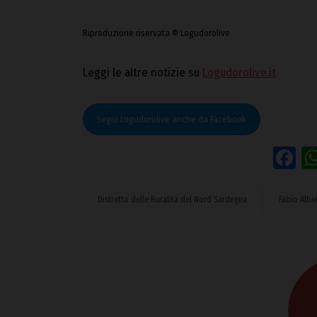
Riproduzione riservata © Logudorolive
Leggi le altre notizie su
Logudorolive.it
Segui Logudorolive anche da Facebook
F
Distretto delle Ruralità del Nord Sardegna
Fabio Albie