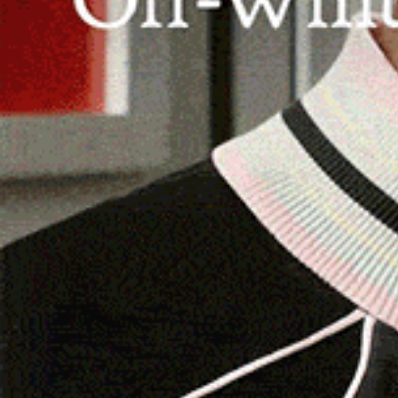
termini per la presentazione dei proget
colpite dal ciclone Harry.
TEMPIO PAUSANIA | 31 gennaio 2026.
Il presi
sindaco di Calangianus,
Fabio Albieri
, esprime 
dell’assessore regionale dell’Agricoltura France
dell’Agricoltura, della sovranità alimentare e de
proroga al 28 febbraio della scadenza – attualm
progetti esecutivi a valere sui Contratti di Fil
dei tempi che consentirebbe alle imprese, duram
adempimenti.
«La proroga richiesta, limitata e proporzionata 
emergenziale determinatasi in Sardegna a seguit
inevitabilmente rallentato le attività tecniche
di tutelare un investimento strategico per il t
la qualità tecnica, la coerenza progettuale e la