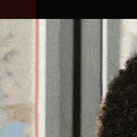
Home
Ozieri
Territorio
Sardegna
CONTRATTI DI FILIERA, 
PROROGA AVANZATA DA
31 Gennaio 2026, 19:48