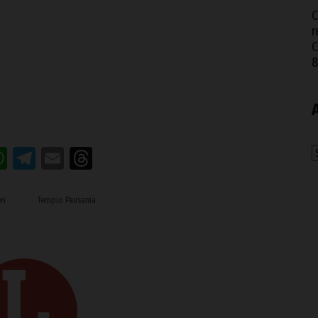
C
r
8
acebook
WhatsApp
Telegram
Email
Threads
A
ri
Tempio Pausania