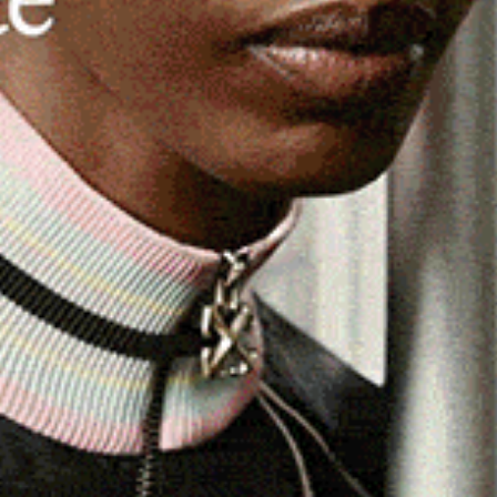
ti da parte della aziende agricole sarde
dente del
Distretto delle Ruralità del Nord Sardegna
e
piena condivisione e sostegno all’iniziativa
sco Agus, che ha inviato una nota al ministro
lle foreste,
Francesco Lollobrigida
, per chiedere la
ente fissata al 9 febbraio – per la presentazione dei
iera ammessi al quinto bando ministeriale. Un allungamento
ente colpite dal ciclone Harry, di completare gli
– spiega Albieri –, è motivata dalla situazione
o delle gravi alluvioni dei giorni scorsi, che hanno
 e amministrative in corso. Tale slittamento consentirebbe
erritorio e per l’intera Sardegna, garantendo al contempo
 piena efficacia degli interventi programmati, senza