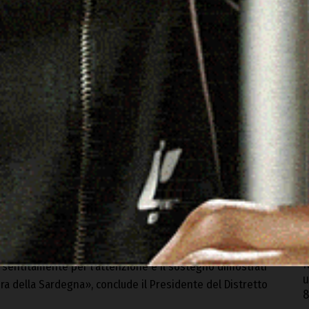
 Filiera».
Gallura, insieme a quella del Distretto delle Ruralità del
i caricamento degli oltre
400 progetti presentati dalle
liera finanziati dal Ministero dell’Agricoltura, per un
S
A
uro
di contributo a fondo perduto e
150 milioni di euro
9
I
evanza economica e sociale – sottolinea Albiei –, che
e
resenta un volano fondamentale per lo sviluppo delle
9
re primario e il rafforzamento della competitività del
O
c
8
brigida nell’accogliere la richiesta di proroga presentata
N
 sentitamente per l’attenzione e il sostegno dimostrati
u
iera della Sardegna», conclude il Presidente del Distretto
8