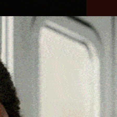
he
Necrologie
Numeri
Contatti
utili
erca
Cerca
Facebook
Threads
Instagram
X
YouTube