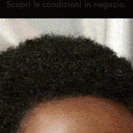
Cronaca
Attualità
Sport
Cultura
Rubric
ALBIERI: «BENE RICHIESTA DI
C
LL’ASSESSORE AGUS»