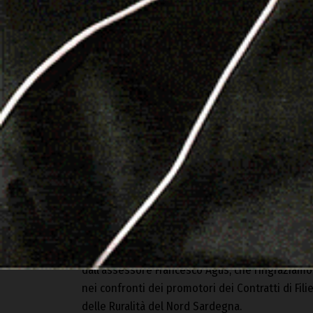
incidere sugli obiettivi strategici dei Contratti di
La struttura tecnica dell’Unione dei Comuni Alta 
Nord Sardegna, è impegnata nelle operazioni d
imprese agricole
, relativi ai tre Contratti di Fi
importo complessivo pari a 100 milioni di e
di investimenti
totali.
«Si tratta di un’operazione di straordinaria ril
coinvolge centinaia di imprese agricole e rapp
filiere produttive, la modernizzazione del setto
sistema agricolo regionale».
«Confidiamo nella sensibilità del ministro Lollo
dall’assessore Francesco Agus, che ringraziamo
nei confronti dei promotori dei Contratti di Fil
delle Ruralità del Nord Sardegna.