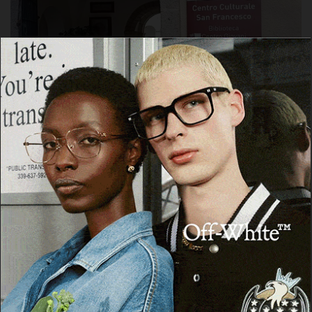
OZIERI
Criticità nella biblioteca di Ozieri, arrivano le
repliche dell’Istituzione San Michele e del
Comune
8 Agosto 2026, 16:44
Cerca