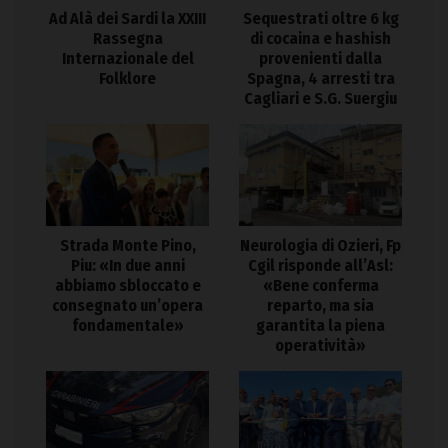
Ad Alà dei Sardi la XXIII
Sequestrati oltre 6 kg
Rassegna
di cocaina e hashish
Internazionale del
provenienti dalla
Folklore
Spagna, 4 arresti tra
Cagliari e S.G. Suergiu
Strada Monte Pino,
Neurologia di Ozieri, Fp
Piu: «In due anni
Cgil risponde all’Asl:
abbiamo sbloccato e
«Bene conferma
consegnato un’opera
reparto, ma sia
fondamentale»
garantita la piena
operatività»