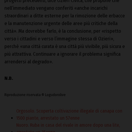
progetti precedenti, dice Ozieri Civica, che propone che
nell’immediato vengano conferiti «anche incarichi
straordinari a ditte esterne per la rimozione delle erbacce
e la manutenzione urgente delle aree più critiche della
città». Ma dovrebbe farlo, è la conclusione, per «rispetto
verso i cittadini e verso l’immagine stessa di Ozieri»,
perché «una città curata è una città più vivibile, più sicura e
più attrattiva. Continuare a ignorare il problema significa
arrendersi al degrado».
N.B.
Riproduzione riservata © Logudorolive
Orgosolo. Scoperta coltivazione illegale di canapa con
1500 piante, arrestato un 57enne
Nuoro. Ruba in casa del rivale in amore dopo una lite,