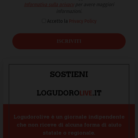
Informativa sulla privacy
per avere maggiori
informazioni.
Accetto la
Privacy Policy
SOSTIENI
LIVE
LOGUDORO
.IT
Logudorolive è un giornale indipendente
che non riceve di alcuna forma di aiuto
statale o regionale.