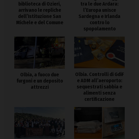
biblioteca di Ozieri,
tra le due Ardara:
arrivano le repliche
l’Europa unisce
dell’Istituzione San
Sardegna e Irlanda
Michele e del Comune
contro lo
spopolamento
Olbia. Controlli di GdiF
Olbia, a fuoco due
e ADM all’aeroporto:
furgoni e un deposito
sequestrati sabbia e
attrezzi
alimenti senza
certificazione