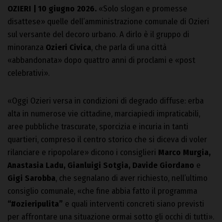
OZIERI | 10 giugno 2026.
«Solo slogan e promesse
disattese» quelle dell’amministrazione comunale di Ozieri
sul versante del decoro urbano. A dirlo è il gruppo di
minoranza
Ozieri Civica
, che parla di una città
«abbandonata» dopo quattro anni di proclami e «post
celebrativi».
«Oggi Ozieri versa in condizioni di degrado diffuse: erba
alta in numerose vie cittadine, marciapiedi impraticabili,
aree pubbliche trascurate, sporcizia e incuria in tanti
quartieri, compreso il centro storico che si diceva di voler
rilanciare e ripopolare» dicono i consiglieri
Marco Murgia,
Anastasia Ladu, Gianluigi Sotgia, Davide Giordano
e
Gigi Sarobba
, che segnalano di aver richiesto, nell’ultimo
consiglio comunale, «che fine abbia fatto il programma
“#ozieripulita”
e quali interventi concreti siano previsti
per affrontare una situazione ormai sotto gli occhi di tutti».