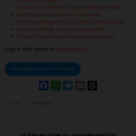
arrestato un 35enne
Criticità nella biblioteca di Ozieri, arrivano le repliche
dell’Istituzione San Michele e del Comune
Storico gemellaggio tra le due Ardara: l’Europa unisce
Sardegna e Irlanda contro lo spopolamento
Olbia, a fuoco due furgoni e un deposito attrezzi
Leggi le altre notizie su
logudorolive.it
Segui Logudorolive anche da Facebook
Facebook
WhatsApp
Telegram
Email
Threads
Ozieri
Ozieri Civica
SE VUOI RICEVERE GLI AGGIORNAMENTI DI