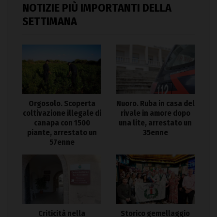
NOTIZIE PIÙ IMPORTANTI DELLA
SETTIMANA
Orgosolo. Scoperta
Nuoro. Ruba in casa del
coltivazione illegale di
rivale in amore dopo
canapa con 1500
una lite, arrestato un
piante, arrestato un
35enne
57enne
Criticità nella
Storico gemellaggio