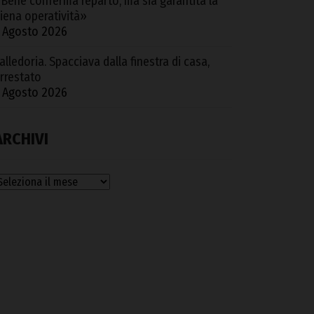
Bene conferma reparto, ma sia garantita la
iena operatività»
 Agosto 2026
alledoria. Spacciava dalla finestra di casa,
rrestato
 Agosto 2026
ARCHIVI
rchivi