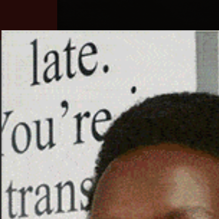
Home
Ozieri
Territorio
Sardegna
DISPONIBILE IN RETE I
TRATTO DALL’ALBUM XI
26 Ottobre 2023, 18:07