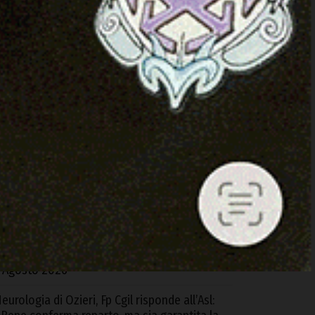
ARTICOLI RECENTI
d Alà dei Sardi la XXIII Rassegna
nternazionale del Folklore
 Agosto 2026
equestrati oltre 6 kg di cocaina e hashish
rovenienti dalla Spagna, 4 arresti tra Cagliari
 S.G. Suergiu
 Agosto 2026
trada Monte Pino, Piu: «In due anni abbiamo
bloccato e consegnato un’opera
ondamentale»
 Agosto 2026
eurologia di Ozieri, Fp Cgil risponde all’Asl: