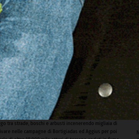
A
I
7
ncenzo Becciu (1941-1991), pittore e poeta ozierese.
 che arrivavano dalla Gallura e a Ozieri Becciu espresse la
S
p
i poteva farlo: la poesia.
e
7
S
s
avvenuta il 28 luglio 1983 sull’omonima collina situata a
f
comuni limitrofi di Aggius e Bortigiadas. Le fiamme
7
rgo tra strade, boschi e arbusti incenerendo migliaia di
rrivare nelle campagne di Bortigiadas ed Aggius per poi
N