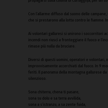
propagarsi sulla collina di Curragghja, per un to
Con l’allarme diffuso dal suono delle campane,
che si prestarono alla lotta contro le fiamme. 
Ai volontari galluresi si unirono i soccorritori 
incendi non riuscì a fronteggiare il fuoco e l’i
rimase più nulla da bruciare.
Diversi di questi uomini, operatori e volontari, n
improvvisamente accerchiati dal fuoco. In 9 mor
feriti. Il panorama della montagna gallurese da
silenzioso.
Sona chiterra, chena ti pasare,
sona su dolu e sa terra avvilida,
sona a s’istranzu, a sa zente fuida,