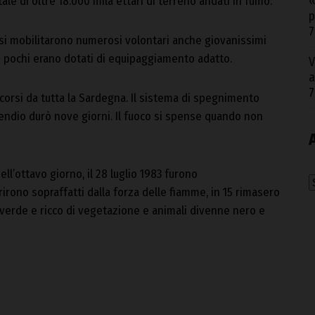
«
tale di oltre 18.000 mila ettari di terreno andati in fumo.
p
7
 si mobilitarono numerosi volontari anche giovanissimi
In pochi erano dotati di equipaggiamento adatto.
V
a
7
accorsi da tutta la Sardegna. Il sistema di spegnimento
ncendio durò nove giorni. Il fuoco si spense quando non
ell’ottavo giorno, il 28 luglio 1983 furono
A
irono sopraffatti dalla forza delle fiamme, in 15 rimasero
 verde e ricco di vegetazione e animali divenne nero e