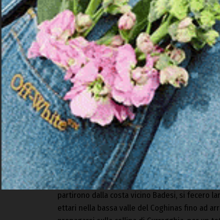
Il brano riprende un componimento scritto da Vi
Tutta l’isola fu sconvolta dalle notizie terribili
sua vicinanza ai galluresi nell’unico modo con cu
Sa ballada ‘e su fogu
L’incendio di Curragghja è stata una catastrofe 
sud-ovest della città di Tempio Pausania e nei 
partirono dalla costa vicino Badesi, si fecero la
ettari nella bassa valle del Coghinas fino ad a