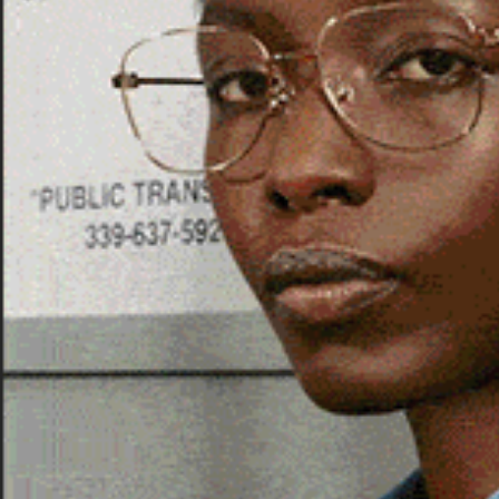
OZIERI.
Sa ballada ‘e su fogu è il quarto brano 