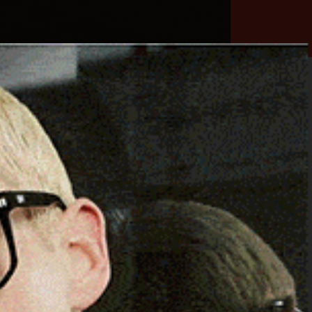
he
Necrologie
Numeri
Contatti
utili
erca
Cerca
Facebook
Threads
Instagram
X
YouTube