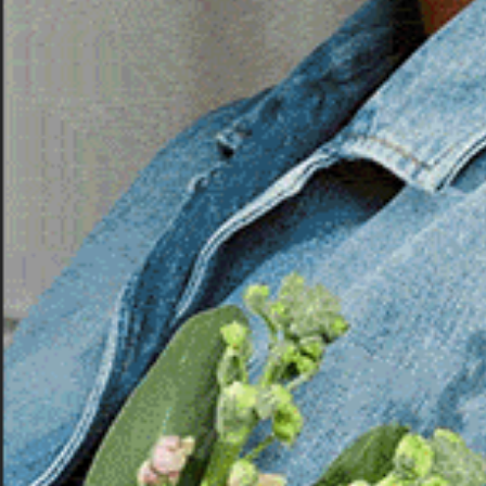
rilasciato sulle piattaforme online. Rispetto ai
Laura Mulas e di Antonio Porcu che alternano la 
con un atmosfera oppressiva e ossessiva a rima
Curragghja del 1983. La parte centrale invece s
batteria di Antonello Muscas.