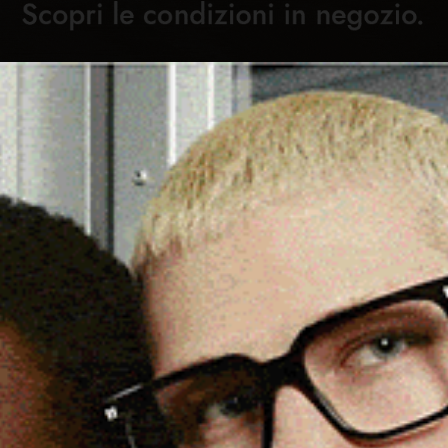
Cronaca
Attualità
Sport
Cultura
Rubric
L 4° BRANO DEI BONAYRES
C
LEMA