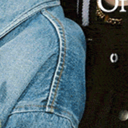
 precedenti, assistiamo all’affiancamento delle voci di
parte solista a quella duettata mentre la musica inizia
rcare il tema doloroso e pesante dell’incendio di
i sviluppa su un tempo marcatamente jazz costruito sulla