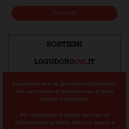
SOSTIENI
LIVE
LOGUDORO
.IT
Logudorolive è un giornale indipendente
che non riceve di alcuna forma di aiuto
statale o regionale.
Per continuare il nostro servizio di
informazione gratuito, libero e aperto a