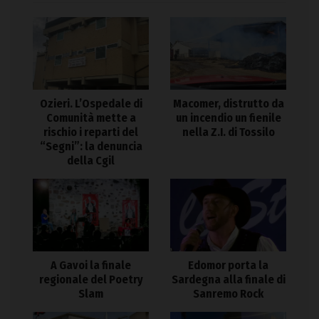
Ozieri. L’Ospedale di
Macomer, distrutto da
Comunità mette a
un incendio un fienile
rischio i reparti del
nella Z.I. di Tossilo
“Segni”: la denuncia
della Cgil
A Gavoi la finale
Edomor porta la
regionale del Poetry
Sardegna alla finale di
Slam
Sanremo Rock