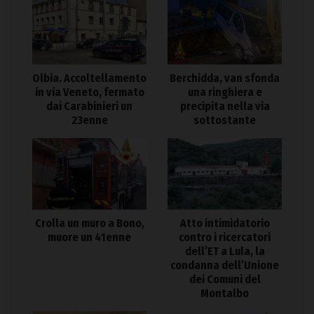
Olbia. Accoltellamento
Berchidda, van sfonda
in via Veneto, fermato
una ringhiera e
dai Carabinieri un
precipita nella via
23enne
sottostante
Crolla un muro a Bono,
Atto intimidatorio
muore un 41enne
contro i ricercatori
dell’ET a Lula, la
condanna dell’Unione
dei Comuni del
Montalbo