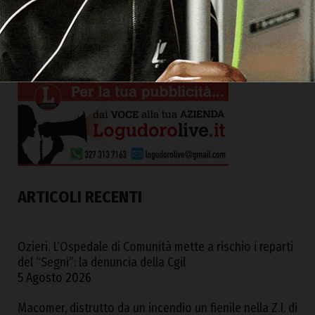
ARTICOLI RECENTI
Ozieri. L’Ospedale di Comunità mette a rischio i reparti
del “Segni”: la denuncia della Cgil
5 Agosto 2026
Macomer, distrutto da un incendio un fienile nella Z.I. di