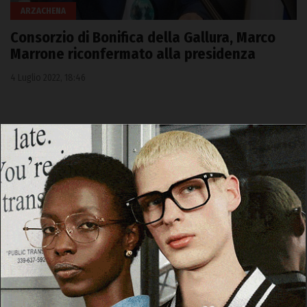
ARZACHENA
Consorzio di Bonifica della Gallura, Marco
Marrone riconfermato alla presidenza
4 Luglio 2022, 18:46
Cerca
Cerca
Facebook
Threads
Instagram
X
YouTube