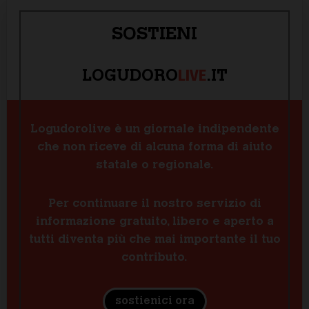
SOSTIENI
LIVE
LOGUDORO
.IT
Logudorolive è un giornale indipendente
che non riceve di alcuna forma di aiuto
statale o regionale.
Per continuare il nostro servizio di
informazione gratuito, libero e aperto a
tutti diventa più che mai importante il tuo
contributo.
sostienici ora