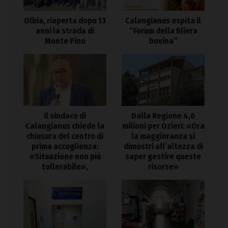
Olbia, riaperta dopo 13
Calangianus ospita il
anni la strada di
“Forum della filiera
Monte Pino
bovina”
Il sindaco di
Dalla Regione 4,6
Calangianus chiede la
milioni per Ozieri: «Ora
chiusura del centro di
la maggioranza si
prima accoglienza:
dimostri all’altezza di
«Situazione non più
saper gestire queste
tollerabile»,
risorse»