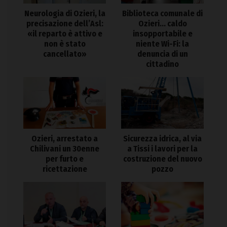
Neurologia di Ozieri, la
Biblioteca comunale di
precisazione dell’Asl:
Ozieri… caldo
«il reparto è attivo e
insopportabile e
non è stato
niente Wi-Fi: la
cancellato»
denuncia di un
cittadino
Ozieri, arrestato a
Sicurezza idrica, al via
Chilivani un 30enne
a Tissi i lavori per la
per furto e
costruzione del nuovo
ricettazione
pozzo