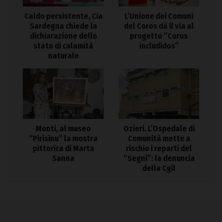
Caldo persistente, Cia
L’Unione dei Comuni
Sardegna chiede la
del Coros dà il via al
dichiarazione dello
progetto “Coros
stato di calamità
includidos”
naturale
Monti, al museo
Ozieri. L’Ospedale di
“Pirisinu” la mostra
Comunità mette a
pittorica di Marta
rischio i reparti del
Sanna
“Segni”: la denuncia
della Cgil