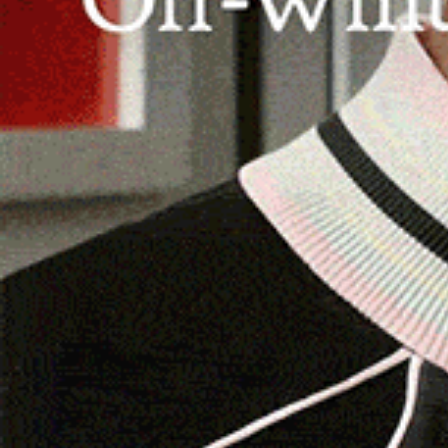
bellezze naturalistiche della Gallura più autenti
dell’
Università delle Tre Età “F.I. Mannu”
, coi
La prima tappa è stata il
Museo Galluras
, aute
le tradizioni del piccolo centro e la leggenda d
un’antica forma di eutanasia per porre fine alle
privato è stato creato da
Pier Giacomo Pala
: 
popolari. Ha iniziato a raccogliere il materiale
palazzo in una via centrale del paese nel 1981,
anni dopo, nel 1996, vi apre il Museo, dove oggi s
piano è dedicato all’accabadora con il suo marte