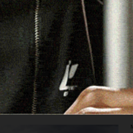
A
I
7
S
p
e
7
gruppo ha continuato il suo viaggio tra le meraviglie del
S
i allievi si sono così imbattuti in una preziosa
s
ida è stata la professoressa Maria Giovanna Addis,
f
gli indumenti e raccontato le storie dei suoi proprietari.
7
N