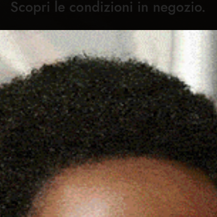
Cronaca
Attualità
Sport
Cultura
Rubric
I OZIERI ALLA SCOPERTA DI
C