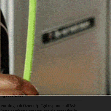
ARTICOLI RECENTI
d Alà dei Sardi la XXIII Rassegna
nternazionale del Folklore
 Agosto 2026
equestrati oltre 6 kg di cocaina e hashish
rovenienti dalla Spagna, 4 arresti tra Cagliari
 S.G. Suergiu
 Agosto 2026
trada Monte Pino, Piu: «In due anni abbiamo
bloccato e consegnato un’opera
ondamentale»
 Agosto 2026
eurologia di Ozieri, Fp Cgil risponde all’Asl: