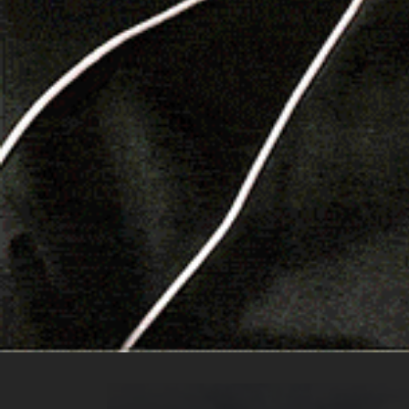
Lasciato il Galluras con un po’ di rammarico, il 
borgo. In un palazzotto di proprietà comunale, gl
collezione di abiti dell’Ottocento. A fare da gu
ricercatrice storica del paese, che ha descritto 