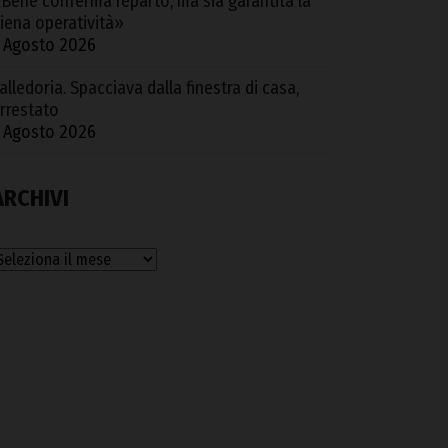
Bene conferma reparto, ma sia garantita la
iena operatività»
 Agosto 2026
alledoria. Spacciava dalla finestra di casa,
rrestato
 Agosto 2026
ARCHIVI
rchivi