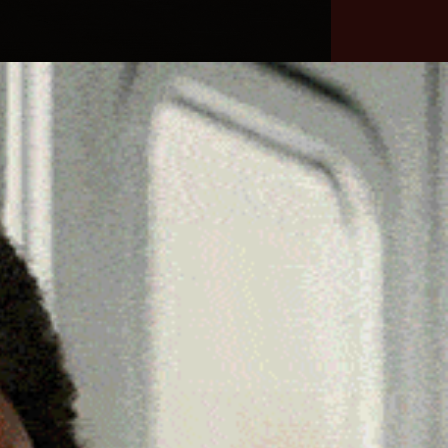
he
Necrologie
Numeri
Contatti
utili
erca
Cerca
Facebook
Threads
Instagram
X
YouTube