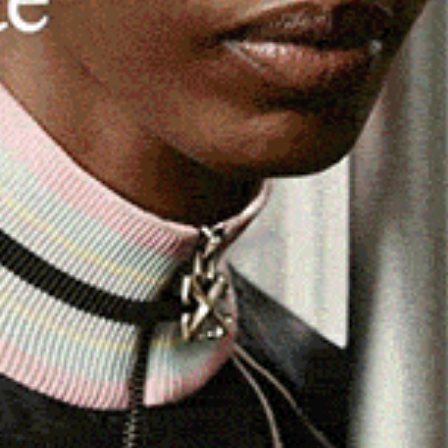
ca. È l’esperienza vissuta il 19 novembre dagli allievi
nvolti in un percorso culturale nel borgo di
Luras
.
ntico scrigno della memoria locale, che custodisce tutte
ella
donna Accabadora
(misteriosa figura che praticava
 sofferenze dei malati terminali). Questo spazio culturale
un visionario, un sognatore, un appassionato di tradizioni
 etnografico quando era ancora adolescente. Acquistato un
 dopo averlo restaurato in maniera conservativa, quindici
ono esposti, in tre livelli, migliaia di reperti. L’ultimo
llo di olivastro custodito in un sacco nero.