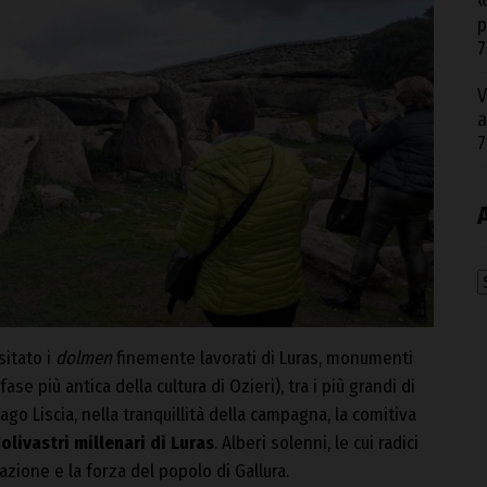
«
p
7
V
a
7
A
sitato i
dolmen
finemente lavorati di Luras, monumenti
fase più antica della cultura di Ozieri), tra i più grandi di
ago Liscia, nella tranquillità della campagna, la comitiva
i
olivastri millenari di Luras
. Alberi solenni, le cui radici
one e la forza del popolo di Gallura.