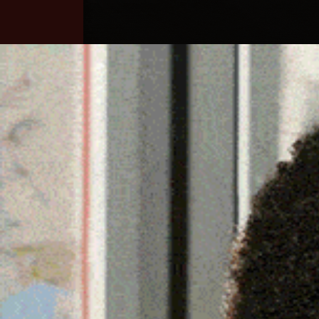
Home
Ozieri
Territorio
Sardegna
GLI ALLIEVI DELL’UTE D
LURAS
22 Novembre 2025, 18:10