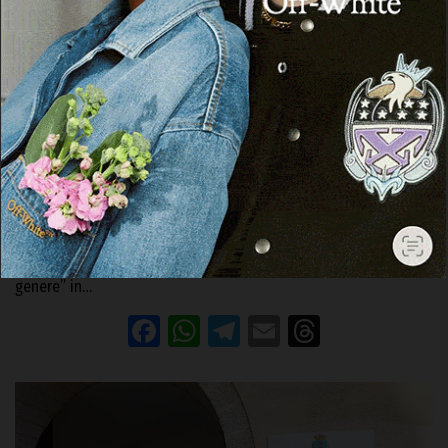
OZIERI
Ute Ozieri, lezione del dottor Antonio
Muscas sulla Medicina di genere
20 Gennaio 2026, 15:47
OZIERI | 20 gennaio 2026. Sarà il dottor Antonio Muscas a
condurre l’incontro pubblico dedicato alla “Medicina di
genere” in…
Facebook
WhatsApp
Telegram
Email
Threads