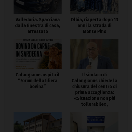
Valledoria. Spacciava
Olbia, riaperta dopo 13
dalla finestra di casa,
anni la strada di
arrestato
Monte Pino
Calangianus ospita il
Il sindaco di
“Forum della filiera
Calangianus chiede la
bovina”
chiusura del centro di
prima accoglienza:
«Situazione non più
tollerabile»,