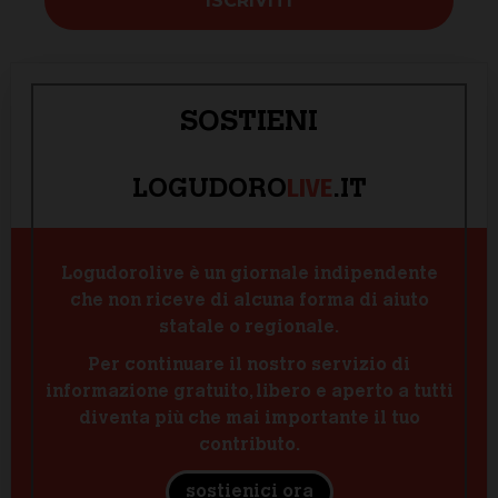
SOSTIENI
LIVE
LOGUDORO
.IT
Logudorolive è un giornale indipendente
che non riceve di alcuna forma di aiuto
statale o regionale.
Per continuare il nostro servizio di
informazione gratuito, libero e aperto a tutti
diventa più che mai importante il tuo
contributo.
sostienici ora