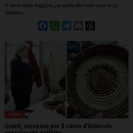
di Santa Maria Maggiore, poi quella alla fonte sacra di Su
Tempiesu…
Facebook
WhatsApp
Telegram
Email
Threads
OZIERI
Ozieri, successo per il corso d’intreccio