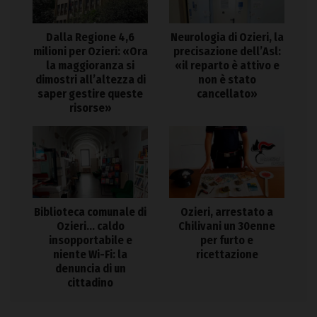
Dalla Regione 4,6
Neurologia di Ozieri, la
milioni per Ozieri: «Ora
precisazione dell’Asl:
la maggioranza si
«il reparto è attivo e
dimostri all’altezza di
non è stato
saper gestire queste
cancellato»
risorse»
Biblioteca comunale di
Ozieri, arrestato a
Ozieri… caldo
Chilivani un 30enne
insopportabile e
per furto e
niente Wi-Fi: la
ricettazione
denuncia di un
cittadino