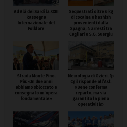
Ad Alà dei Sardi la XXIII
Sequestrati oltre 6 kg
Rassegna
di cocaina e hashish
Internazionale del
provenienti dalla
Folklore
Spagna, 4 arresti tra
Cagliari e S.G. Suergiu
Strada Monte Pino,
Neurologia di Ozieri, Fp
Piu: «In due anni
Cgil risponde all’Asl:
abbiamo sbloccato e
«Bene conferma
consegnato un’opera
reparto, ma sia
fondamentale»
garantita la piena
operatività»