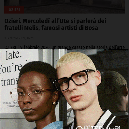
OZIERI
Ozieri. Mercoledì all’Ute si parlerà dei
fratelli Melis, famosi artisti di Bosa
9 Febbraio 2026, 18:29
OZIERI | 9 febbraio 2026. Un grande casato nella storia dell’arte
della Sardegna. I fratelli Melis – Olimpia, Melkiorre, Federico e
Pino…
Facebook
WhatsApp
Telegram
Email
Threads