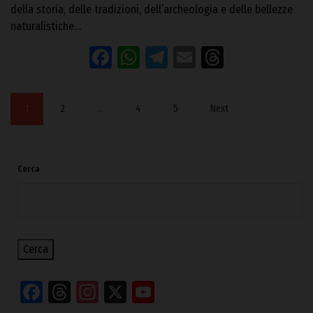
della storia, delle tradizioni, dell’archeologia e delle bellezze
naturalistiche…
Facebook
WhatsApp
Telegram
Email
Threads
1
2
…
4
5
Next
Cerca
Cerca
Facebook
Threads
Instagram
X
YouTube