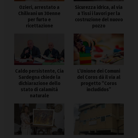
Ozieri, arrestato a
Sicurezza idrica, al via
Chilivani un 30enne
a Tissi i lavori per la
per furto e
costruzione del nuovo
ricettazione
pozzo
Caldo persistente, Cia
L’Unione dei Comuni
Sardegna chiede la
del Coros dà il via al
dichiarazione dello
progetto “Coros
stato di calamità
includidos”
naturale