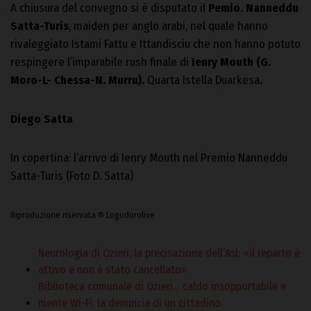
A chiusura del convegno si è disputato il
Pemio. Nanneddu
Satta-Turis
, maiden per anglo arabi, nel quale hanno
rivaleggiato Istami Fattu e Ittandisciu che non hanno potuto
respingere l’imparabile rush finale di
Ienry Mouth (G.
Moro-L- Chessa-N. Murru).
Quarta Istella Duarkesa
.
Diego Satta
In copertina: l’arrivo di Ienry Mouth nel Premio Nanneddu
Satta-Turis (Foto D. Satta)
Riproduzione riservata © Logudorolive
Neurologia di Ozieri, la precisazione dell’Asl: «il reparto è
attivo e non è stato cancellato»
Biblioteca comunale di Ozieri… caldo insopportabile e
niente Wi-Fi: la denuncia di un cittadino