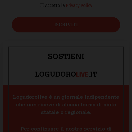
Accetto la
Privacy Policy
SOSTIENI
LIVE
LOGUDORO
.IT
Logudorolive è un giornale indipendente
che non riceve di alcuna forma di aiuto
statale o regionale.
Per continuare il nostro servizio di