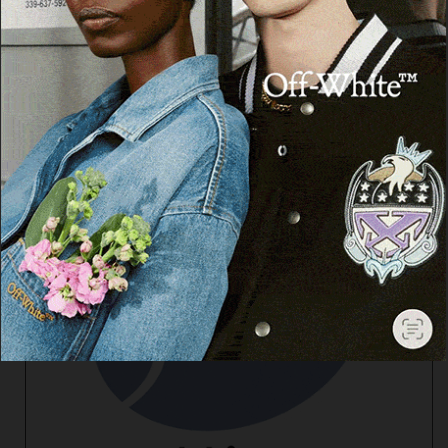
Cerca
Facebook
Threads
Instagram
X
YouTube