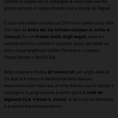
carriera, in coppia con la compagna di colori Baia Sancho
giunta seconda. A seguire Parada Love e LLamp de l’Alguer.
È stata una volata vincente sui 1200 metri quella corsa tutta
d’un fiato da
Reina del Sur (Ottana Galoppo-A. Cottu-D.
Cirocca)
che nel
Premio Golfo degli Angeli,
dopo tre
secondi posti ha centrato il successo pieno
,
lasciando ad
oltre cinque lunghezze Golden Paradise e, a seguire,
Sopran Brenta e Vaniti’s Boy.
Nella reclamare Premio
AT Service Srl.
per anglo arabi di
tre anni si è messo in evidenza Incantu Giavesu,
imponendo buon ritmo ma, in retta d’arrivo, non è riuscito a
respingere la progressione a centro pista di
Iside de
Aighenta (G.B. Pintori-S. Gessa).
Al terzo posto Illuminato
e al quarto Imperatoreardarese.