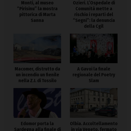
Monti, al museo
Ozieri. L’Ospedale di
“Pirisinu” la mostra
Comunità mette a
pittorica di Marta
rischio i reparti del
Sanna
“Segni”: la denuncia
della Cgil
Macomer, distrutto da
A Gavoi la finale
un incendio un fienile
regionale del Poetry
nella Z.I. di Tossilo
Slam
Edomor porta la
Olbia. Accoltellamento
Sardegna alla finale di
in via Veneto, fermato