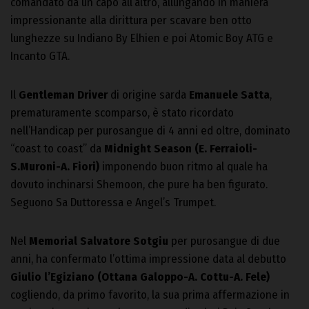
comandato da un capo all’altro, allungando in maniera
impressionante alla dirittura per scavare ben otto
lunghezze su Indiano By Elhien e poi Atomic Boy ATG e
Incanto GTA.
Il
Gentleman Driver
di origine sarda
Emanuele Satta
,
prematuramente scomparso, è stato ricordato
nell’Handicap per purosangue di 4 anni ed oltre, dominato
“coast to coast” da
Midnight Season (E. Ferraioli-
S.Muroni-A. Fiori)
imponendo buon ritmo al quale ha
dovuto inchinarsi Shemoon, che pure ha ben figurato.
Seguono Sa Duttoressa e Angel’s Trumpet.
Nel
Memorial Salvatore Sotgiu
per purosangue di due
anni, ha confermato l’ottima impressione data al debutto
Giulio l’Egiziano (Ottana Galoppo-A. Cottu-A. Fele)
cogliendo, da primo favorito, la sua prima affermazione in