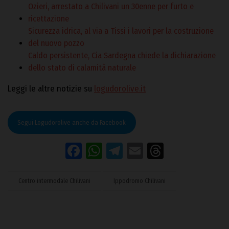
Ozieri, arrestato a Chilivani un 30enne per furto e
ricettazione
Sicurezza idrica, al via a Tissi i lavori per la costruzione
del nuovo pozzo
Caldo persistente, Cia Sardegna chiede la dichiarazione
dello stato di calamità naturale
Leggi le altre notizie su
logudorolive.it
Segui Logudorolive anche da Facebook
Facebook
WhatsApp
Telegram
Email
Threads
Centro intermodale Chilivani
Ippodromo Chilivani