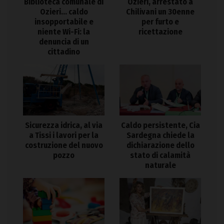
Biblioteca comunale di
Ozieri, arrestato a
Ozieri… caldo
Chilivani un 30enne
insopportabile e
per furto e
niente Wi-Fi: la
ricettazione
denuncia di un
cittadino
Sicurezza idrica, al via
Caldo persistente, Cia
a Tissi i lavori per la
Sardegna chiede la
costruzione del nuovo
dichiarazione dello
pozzo
stato di calamità
naturale