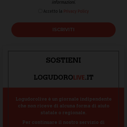
informazioni.
Accetto la
Privacy Policy
SOSTIENI
LIVE
LOGUDORO
.IT
Logudorolive è un giornale indipendente
che non riceve di alcuna forma di aiuto
statale o regionale.
Per continuare il nostro servizio di