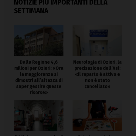
NOTIZIE PIÙ IMPORTANTI DELLA
SETTIMANA
Dalla Regione 4,6
Neurologia di Ozieri, la
milioni per Ozieri: «Ora
precisazione dell’Asl:
la maggioranza si
«il reparto è attivo e
dimostri all’altezza di
non è stato
saper gestire queste
cancellato»
risorse»