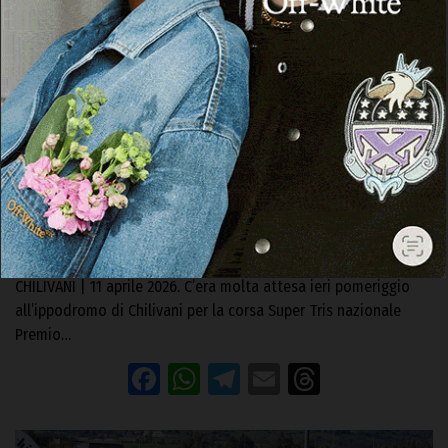
IPPICA
Chilivani, Poison de l’Alguer nella Super Tris-
Quarté-Quinté batte gli ospiti romani
nonostante il peso
11 Aprile 2026, 08:34
CHILIVANI | 11 aprile 2026. C’era molta attesa ieri pomeriggio
all’ippodromo di Chilivani per la corsa Super Tris nazionale
Premio…
Facebook
WhatsApp
Telegram
Email
Threads