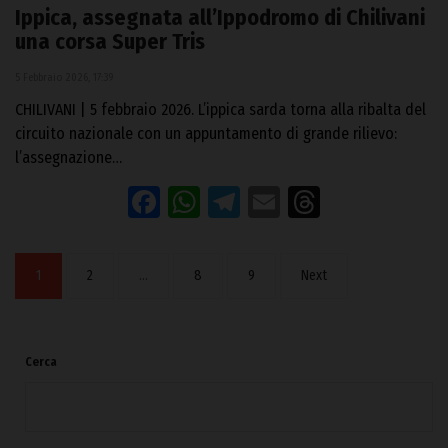
Ippica, assegnata all’Ippodromo di Chilivani
una corsa Super Tris
5 Febbraio 2026, 17:39
CHILIVANI | 5 febbraio 2026. L’ippica sarda torna alla ribalta del
circuito nazionale con un appuntamento di grande rilievo:
l’assegnazione…
Facebook
WhatsApp
Telegram
Email
Threads
1
2
…
8
9
Next
Cerca