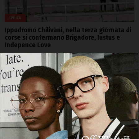
IPPICA
Ippodromo Chilivani, nella terza giornata di
corse si confermano Brigadore, Iustus e
Indepence Love
18 Aprile 2026, 08:55
CHILIVANI | 18 aprile 2026. In un pomeriggio ben soleggiato si è
svolto ieri pomeriggio all’ippodromo di Chilivani il terzo…
Facebook
WhatsApp
Telegram
Email
Threads