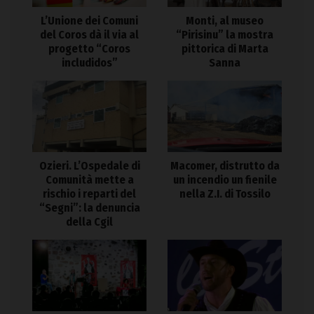
L’Unione dei Comuni
Monti, al museo
del Coros dà il via al
“Pirisinu” la mostra
progetto “Coros
pittorica di Marta
includidos”
Sanna
Ozieri. L’Ospedale di
Macomer, distrutto da
Comunità mette a
un incendio un fienile
rischio i reparti del
nella Z.I. di Tossilo
“Segni”: la denuncia
della Cgil