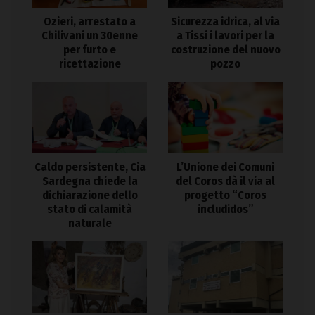
Ozieri, arrestato a
Sicurezza idrica, al via
Chilivani un 30enne
a Tissi i lavori per la
per furto e
costruzione del nuovo
ricettazione
pozzo
Caldo persistente, Cia
L’Unione dei Comuni
Sardegna chiede la
del Coros dà il via al
dichiarazione dello
progetto “Coros
stato di calamità
includidos”
naturale