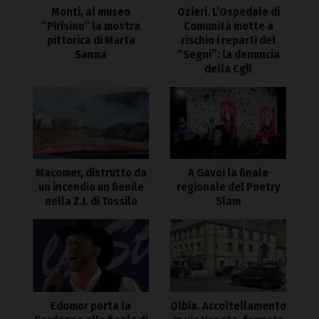
Monti, al museo
Ozieri. L’Ospedale di
“Pirisinu” la mostra
Comunità mette a
pittorica di Marta
rischio i reparti del
Sanna
“Segni”: la denuncia
della Cgil
Macomer, distrutto da
A Gavoi la finale
un incendio un fienile
regionale del Poetry
nella Z.I. di Tossilo
Slam
Edomor porta la
Olbia. Accoltellamento