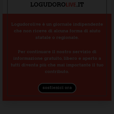
LIVE
LOGUDORO
.IT
Logudorolive è un giornale indipendente
che non riceve di alcuna forma di aiuto
statale o regionale.
Per continuare il nostro servizio di
informazione gratuito, libero e aperto a
tutti diventa più che mai importante il tuo
contributo.
sostienici ora