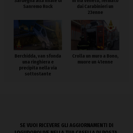
Sardegna alla finale di
in via Veneto, fermato
Sanremo Rock
dai Carabinieri un
23enne
Berchidda, van sfonda
Crolla un muro a Bono,
una ringhiera e
muore un 41enne
precipita nella via
sottostante
SE VUOI RICEVERE GLI AGGIORNAMENTI DI
LOGUDOROLIVE NELLA TUA CASELLA DI POSTA,