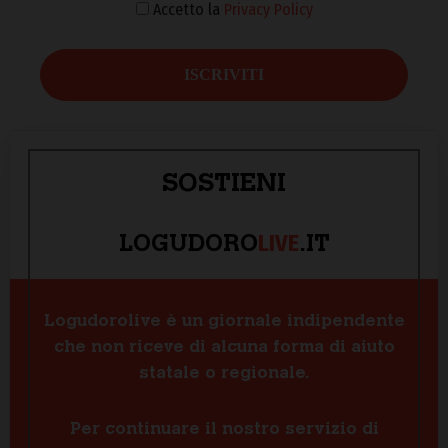
Accetto la
Privacy Policy
SOSTIENI
LIVE
LOGUDORO
.IT
Logudorolive è un giornale indipendente
che non riceve di alcuna forma di aiuto
statale o regionale.
Per continuare il nostro servizio di