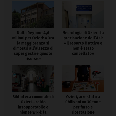
Dalla Regione 4,6
Neurologia di Ozieri, la
milioni per Ozieri: «Ora
precisazione dell’Asl:
la maggioranza si
«il reparto è attivo e
dimostri all’altezza di
non è stato
saper gestire queste
cancellato»
risorse»
Biblioteca comunale di
Ozieri, arrestato a
Ozieri… caldo
Chilivani un 30enne
insopportabile e
per furto e
niente Wi-Fi: la
ricettazione