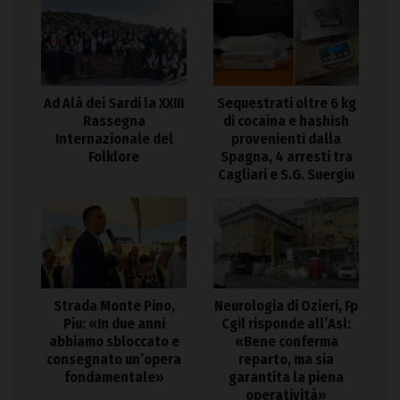
Ad Alà dei Sardi la XXIII
Sequestrati oltre 6 kg
Rassegna
di cocaina e hashish
Internazionale del
provenienti dalla
Folklore
Spagna, 4 arresti tra
Cagliari e S.G. Suergiu
Strada Monte Pino,
Neurologia di Ozieri, Fp
Piu: «In due anni
Cgil risponde all’Asl:
abbiamo sbloccato e
«Bene conferma
consegnato un’opera
reparto, ma sia
fondamentale»
garantita la piena
operatività»