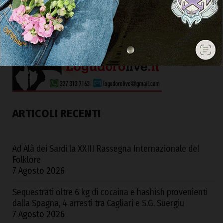
ARTICOLI RECENTI
Ad Alà dei Sardi la XXIII Rassegna Internazionale del
Folklore
7 Agosto 2026
Sequestrati oltre 6 kg di cocaina e hashish provenienti
dalla Spagna, 4 arresti tra Cagliari e S.G. Suergiu
7 Agosto 2026