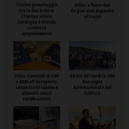
Storico gemellaggio
Olbia, a fuoco due
tra le due Ardara:
furgoni e un deposito
l’Europa unisce
attrezzi
Sardegna e Irlanda
contro lo
spopolamento
Olbia. Controlli di GdiF
Ad Alà dei Sardi la XXIII
e ADM all’aeroporto:
Rassegna
sequestrati sabbia e
Internazionale del
alimenti senza
Folklore
certificazione