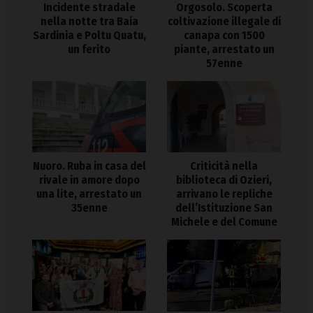
Incidente stradale
Orgosolo. Scoperta
nella notte tra Baia
coltivazione illegale di
Sardinia e Poltu Quatu,
canapa con 1500
un ferito
piante, arrestato un
57enne
Nuoro. Ruba in casa del
Criticità nella
rivale in amore dopo
biblioteca di Ozieri,
una lite, arrestato un
arrivano le repliche
35enne
dell’Istituzione San
Michele e del Comune