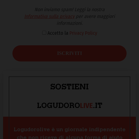
Non inviamo spam! Leggi la nostra
Informativa sulla privacy
per avere maggiori
informazioni.
Accetto la
Privacy Policy
SOSTIENI
LIVE
LOGUDORO
.IT
Logudorolive è un giornale indipendente
che non riceve di alcuna forma di aiuto