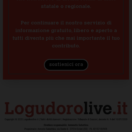
statale o regionale.
Per continuare il nostro servizio di
informazione gratuito, libero e aperto a
tutti diventa più che mai importante il tuo
contributo.
sostienici ora