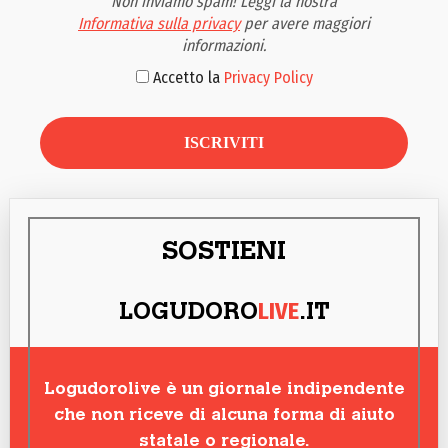
Non inviamo spam! Leggi la nostra
Informativa sulla privacy
per avere maggiori
informazioni.
Accetto la
Privacy Policy
SOSTIENI
LIVE
LOGUDORO
.IT
Logudorolive è un giornale indipendente
che non riceve di alcuna forma di aiuto
statale o regionale.