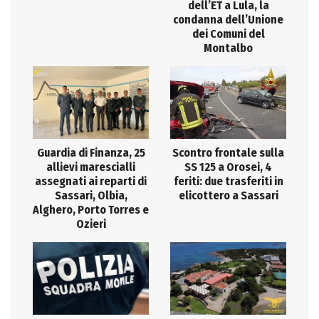
dell’ET a Lula, la
condanna dell’Unione
dei Comuni del
Montalbo
Guardia di Finanza, 25
Scontro frontale sulla
allievi marescialli
SS 125 a Orosei, 4
assegnati ai reparti di
feriti: due trasferiti in
Sassari, Olbia,
elicottero a Sassari
Alghero, Porto Torres e
Ozieri