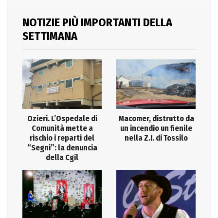
NOTIZIE PIÙ IMPORTANTI DELLA
SETTIMANA
Ozieri. L’Ospedale di
Macomer, distrutto da
Comunità mette a
un incendio un fienile
rischio i reparti del
nella Z.I. di Tossilo
“Segni”: la denuncia
della Cgil