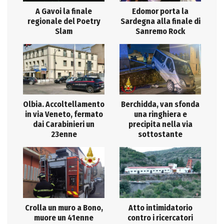
A Gavoi la finale
Edomor porta la
regionale del Poetry
Sardegna alla finale di
Slam
Sanremo Rock
Olbia. Accoltellamento
Berchidda, van sfonda
in via Veneto, fermato
una ringhiera e
dai Carabinieri un
precipita nella via
23enne
sottostante
Crolla un muro a Bono,
Atto intimidatorio
muore un 41enne
contro i ricercatori