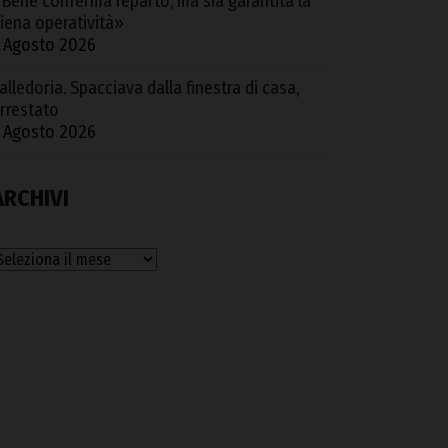
Bene conferma reparto, ma sia garantita la
iena operatività»
 Agosto 2026
alledoria. Spacciava dalla finestra di casa,
rrestato
 Agosto 2026
ARCHIVI
rchivi