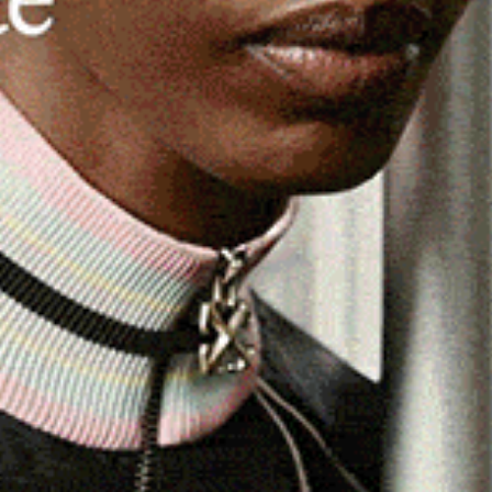
 febbraio a
Muros
i lavori di riqualificazione del
parco
l centro abitato. All’interno del polmone verde,
er un’estensione circa
15 ettari
saranno messi in
genti e rese fruibili le zone più pianeggianti con tavoli da
ogetto è interamente finanziato con
200mila euro
dal
Gal
 investimenti a sostegno delle infrastrutture turistiche su
Giardini S.r.l.
unale – spiega il sindaco
Federico Tolu
– è quello di
 fruibile sia dalla popolazione locale che dai turisti che
aminata che offre il parco, rendendolo un attrattore per
l primo cittadino – saranno realizzati in piena armonia
tte le bellezze paesaggistiche, di poter cogliere i frutti
igionarsi di un bene prezioso come l’acqua dolce, grazie
imentavano l’acquedotto cittadino».