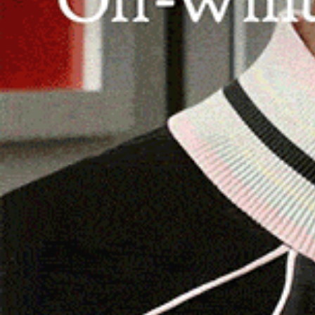
MUROS | 24 gennaio 2025.
Partiranno lunedì 3
pubblico “Monte Muros”
, posto alle spalle de
confinante con i comuni di Cargeghe ed Ossi, p
sicurezza i sentieri, riqualificate le antiche sor
picnic, barbecue e punti di osservazione. Il pr
Anglona-Coros
, all’interno della misura degli
piccola scala. I lavori saranno eseguiti ditta D&S 
«L’obiettivo specifico dell’Amministrazione com
riqualificare l’area di Monte Muros e di renderla
avranno il piacere di ammirare la natura incont
tutte le fasce d’età. Gli interventi – prosegue i
con il paesaggio, e consentiranno di fruire di tu
delle numerose essenze autoctone o di approvv
al sistema idrico delle antiche sorgenti che al