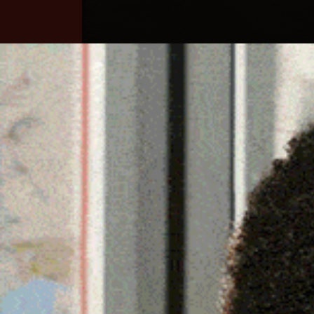
Home
Ozieri
Territorio
Sardegna
MUROS, AL VIA LA RIQU
PUBBLICO DI “MONTE 
24 Gennaio 2025, 19:18