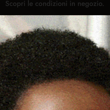
Cronaca
Attualità
Sport
Cultura
Rubric
ALIFICAZIONE DEL PARCO
C
MUROS”