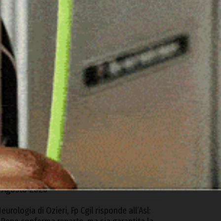
ARTICOLI RECENTI
d Alà dei Sardi la XXIII Rassegna
nternazionale del Folklore
 Agosto 2026
equestrati oltre 6 kg di cocaina e hashish
rovenienti dalla Spagna, 4 arresti tra Cagliari
 S.G. Suergiu
 Agosto 2026
trada Monte Pino, Piu: «In due anni abbiamo
bloccato e consegnato un’opera
ondamentale»
 Agosto 2026
eurologia di Ozieri, Fp Cgil risponde all’Asl: