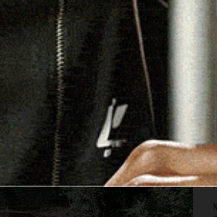
A
I
7
S
p
e
7
S
s
f
7
N