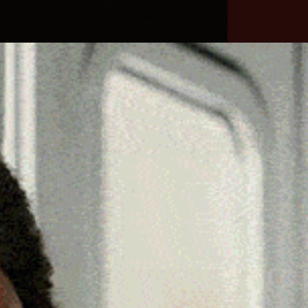
he
Necrologie
Numeri
Contatti
utili
erca
Cerca
Facebook
Threads
Instagram
X
YouTube