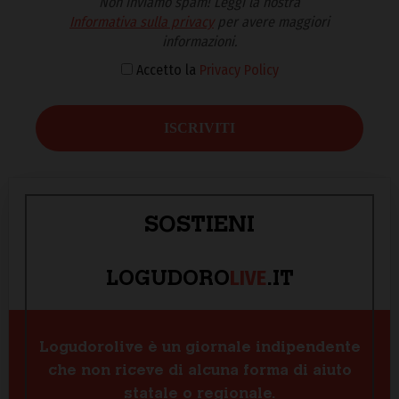
Non inviamo spam! Leggi la nostra
Informativa sulla privacy
per avere maggiori
informazioni.
Accetto la
Privacy Policy
SOSTIENI
LIVE
LOGUDORO
.IT
Logudorolive è un giornale indipendente
che non riceve di alcuna forma di aiuto
statale o regionale.