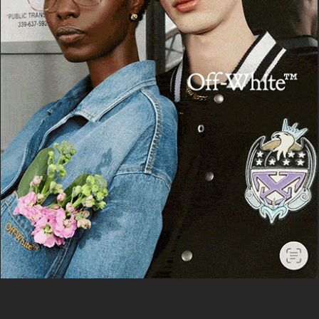
Leggi le altre notizie su
Logudorolive.it
Segui Logudorolive anche da Facebook
Facebook
WhatsApp
Telegram
Email
Threads
BiciNuragica Poesia 2024
Muros