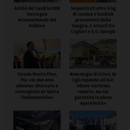
Ad Alà dei Sardi la XXIII
Sequestrati oltre 6 kg
Rassegna
di cocaina e hashish
Internazionale del
provenienti dalla
Folklore
Spagna, 4 arresti tra
Cagliari e S.G. Suergiu
Strada Monte Pino,
Neurologia di Ozieri, Fp
Piu: «In due anni
Cgil risponde all’Asl:
abbiamo sbloccato e
«Bene conferma
consegnato un’opera
reparto, ma sia
fondamentale»
garantita la piena
operatività»