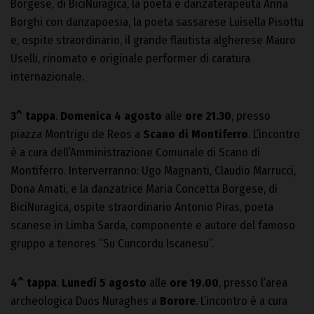
Borgese, di BiciNuragica, la poeta e danzaterapeuta Anna
Borghi con danzapoesia, la poeta sassarese Luisella Pisottu
e, ospite straordinario, il grande flautista algherese Mauro
Uselli, rinomato e originale performer di caratura
internazionale.
3^ tappa
.
Domenica 4 agosto
alle
ore 21.30
, presso
piazza Montrigu de Reos a
Scano di Montiferro
. L’incontro
è a cura dell’Amministrazione Comunale di Scano di
Montiferro. Interverranno: Ugo Magnanti, Claudio Marrucci,
Dona Amati, e la danzatrice Maria Concetta Borgese, di
BiciNuragica, ospite straordinario Antonio Piras, poeta
scanese in Limba Sarda, componente e autore del famoso
gruppo a tenores “Su Cuncordu Iscanesu”.
4^ tappa
.
Lunedì 5 agosto
alle
ore 19.00
, presso l’area
archeologica Duos Nuraghes a
Borore
. L’incontro è a cura