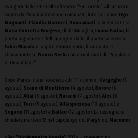
svolgerà dalle 20:30 all’anfiteatro “Su Corrale”. All’incontro,
curato dall’Amministrazione comunale, interverranno
Ugo
Magnanti
,
Claudio Marrucci
,
Dona Amati
, e la danzatrice
Maria Concetta Borgese
, di BiciNuragica,
Luana Farina
, la
poeta logudorese dell’impegno civile, il poeta sassarese
Fabio Masala
e, ospite straordinario, il cantautore
chiaramontese
Franco Sechi
con alcuni canti di “Populos e
di Umanidade”.
Dopo Muros il tour toccherà altri 11 i comuni:
Cargeghe
(3
agosto),
Scano di Montiferro
(4 agosto),
Borore
(5
agosto),
Allai
(6 agosto),
Nurachi
(7 agosto),
Ales
(8
agosto),
Turri
(9 agosto),
Villaspeciosa
(10 agosto) e
Segariu
(11 agosto) e
Ballao
(12 agosto). La rassegna si
chiuderà martedì 13 nel capoluogo del Marghine,
Macomer
.
«Per
“BiciNuragica Poesia”
2024 – spiegano gli