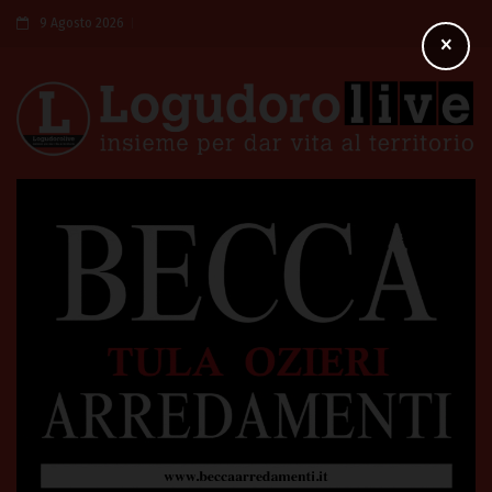
9 Agosto 2026
×