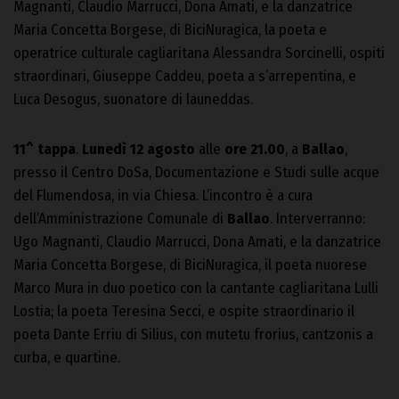
Magnanti, Claudio Marrucci, Dona Amati, e la danzatrice
Maria Concetta Borgese, di BiciNuragica, la poeta e
operatrice culturale cagliaritana Alessandra Sorcinelli, ospiti
straordinari, Giuseppe Caddeu, poeta a s’arrepentina, e
Luca Desogus, suonatore di launeddas.
11^ tappa
.
Lunedì 12 agosto
alle
ore 21.00
, a
Ballao
,
presso il Centro DoSa, Documentazione e Studi sulle acque
del Flumendosa, in via Chiesa. L’incontro è a cura
dell’Amministrazione Comunale di
Ballao
. Interverranno:
Ugo Magnanti, Claudio Marrucci, Dona Amati, e la danzatrice
Maria Concetta Borgese, di BiciNuragica, il poeta nuorese
Marco Mura in duo poetico con la cantante cagliaritana Lulli
Lostia; la poeta Teresina Secci, e ospite straordinario il
poeta Dante Erriu di Silius, con mutetu frorius, cantzonis a
curba, e quartine.