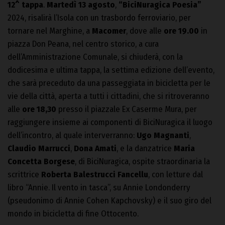
12^ tappa
.
Martedì 13 agosto
,
“BiciNuragica Poesia”
2024, risalirà l’Isola con un trasbordo ferroviario, per
tornare nel Marghine, a
Macomer
, dove alle
ore 19.00
in
piazza Don Peana, nel centro storico, a cura
dell’Amministrazione Comunale, si chiuderà, con la
dodicesima e ultima tappa, la settima edizione dell’evento,
che sarà preceduto da una passeggiata in bicicletta per le
vie della città, aperta a tutti i cittadini, che si ritroveranno
alle
ore 18,30
presso il piazzale Ex Caserme Mura, per
raggiungere insieme ai componenti di BiciNuragica il luogo
dell’incontro, al quale interverranno:
Ugo Magnanti
,
Claudio Marrucci
,
Dona Amati
, e la danzatrice
Maria
Concetta Borgese
, di BiciNuragica, ospite straordinaria la
scrittrice
Roberta Balestrucci Fancellu
, con letture dal
libro “Annie. Il vento in tasca”, su Annie Londonderry
(pseudonimo di Annie Cohen Kapchovsky) e il suo giro del
mondo in bicicletta di fine Ottocento.