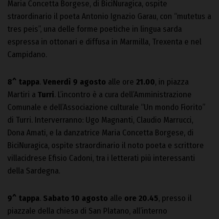
Maria Concetta Borgese, di BiciNuragica, ospite
straordinario il poeta Antonio Ignazio Garau, con “mutetus a
tres peis”, una delle forme poetiche in lingua sarda
espressa in ottonari e diffusa in Marmilla, Trexenta e nel
Campidano.
8^ tappa
.
Venerdì 9 agosto
alle ore
21.00
, in piazza
Martiri a
Turri
. L’incontro è a cura dell’Amministrazione
Comunale e dell’Associazione culturale “Un mondo Fiorito”
di Turri. Interverranno: Ugo Magnanti, Claudio Marrucci,
Dona Amati, e la danzatrice Maria Concetta Borgese, di
BiciNuragica, ospite straordinario il noto poeta e scrittore
villacidrese Efisio Cadoni, tra i letterati più interessanti
della Sardegna.
9^ tappa
.
Sabato 10 agosto
alle
ore 20.45
, presso il
piazzale della chiesa di San Platano, all’interno