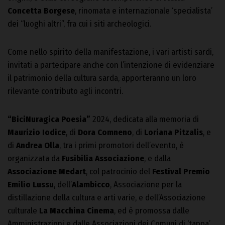
Concetta Borgese
, rinomata e internazionale ‘specialista’
dei “luoghi altri”, fra cui i siti archeologici.
Come nello spirito della manifestazione, i vari artisti sardi,
invitati a partecipare anche con l’intenzione di evidenziare
il patrimonio della cultura sarda, apporteranno un loro
rilevante contributo agli incontri.
“BiciNuragica Poesia”
2024, dedicata alla memoria di
Maurizio Iodice
, di
Dora Comneno
, di
Loriana Pitzalis
, e
di
Andrea Olla
, tra i primi promotori dell’evento, è
organizzata da
Fusibilia Associazione
, e dalla
Associazione Medart
, col patrocinio del
Festival Premio
Emilio Lussu
, dell’
Alambicco
, Associazione per la
distillazione della cultura e arti varie, e dell’Associazione
culturale
La Macchina Cinema
, ed è promossa dalle
Amministrazioni e dalle Associazioni dei Comuni di ‘tappa’.