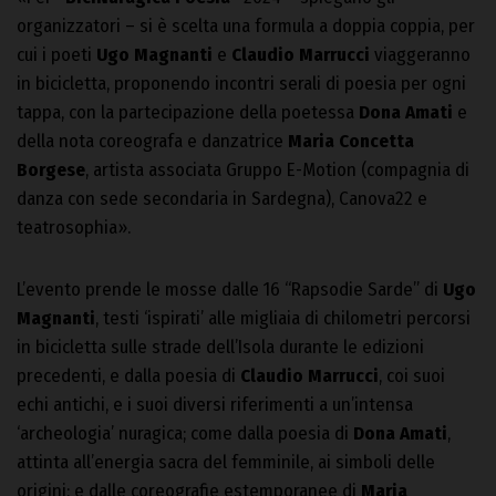
organizzatori – si è scelta una formula a doppia coppia, per
cui i poeti
Ugo Magnanti
e
Claudio Marrucci
viaggeranno
in bicicletta, proponendo incontri serali di poesia per ogni
tappa, con la partecipazione della poetessa
Dona Amati
e
della nota coreografa e danzatrice
Maria Concetta
Borgese
, artista associata Gruppo E-Motion (compagnia di
danza con sede secondaria in Sardegna), Canova22 e
teatrosophia».
L’evento prende le mosse dalle 16 “Rapsodie Sarde” di
Ugo
Magnanti
, testi ‘ispirati’ alle migliaia di chilometri percorsi
in bicicletta sulle strade dell’Isola durante le edizioni
precedenti, e dalla poesia di
Claudio Marrucci
, coi suoi
echi antichi, e i suoi diversi riferimenti a un’intensa
‘archeologia’ nuragica; come dalla poesia di
Dona Amati
,
attinta all’energia sacra del femminile, ai simboli delle
origini; e dalle coreografie estemporanee di
Maria