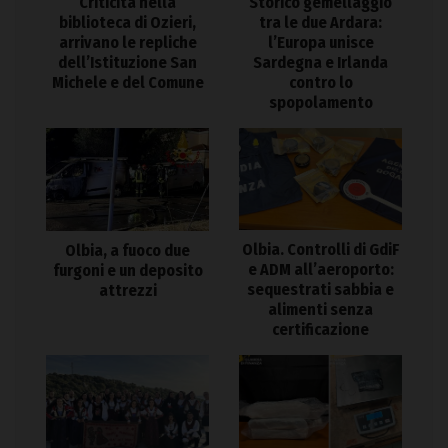
Criticità nella
Storico gemellaggio
biblioteca di Ozieri,
tra le due Ardara:
arrivano le repliche
l’Europa unisce
dell’Istituzione San
Sardegna e Irlanda
Michele e del Comune
contro lo
spopolamento
Olbia. Controlli di GdiF
Olbia, a fuoco due
e ADM all’aeroporto:
furgoni e un deposito
sequestrati sabbia e
attrezzi
alimenti senza
certificazione