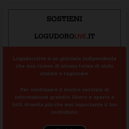
SOSTIENI
LIVE
LOGUDORO
.IT
Logudorolive è un giornale indipendente
che non riceve di alcuna forma di aiuto
statale o regionale.
Per continuare il nostro servizio di
informazione gratuito, libero e aperto a
tutti diventa più che mai importante il tuo
contributo.