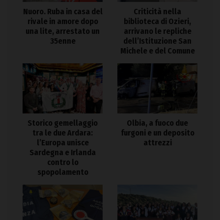
Nuoro. Ruba in casa del
Criticità nella
rivale in amore dopo
biblioteca di Ozieri,
una lite, arrestato un
arrivano le repliche
35enne
dell’Istituzione San
Michele e del Comune
Storico gemellaggio
Olbia, a fuoco due
tra le due Ardara:
furgoni e un deposito
l’Europa unisce
attrezzi
Sardegna e Irlanda
contro lo
spopolamento