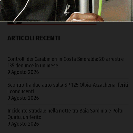
ARTICOLI RECENTI
Controlli dei Carabinieri in Costa Smeralda: 20 arresti e
135 denunce in un mese
9 Agosto 2026
Scontro tra due auto sulla SP 125 Olbia-Arzachena, feriti
i conducenti
9 Agosto 2026
Incidente stradale nella notte tra Baia Sardinia e Poltu
Quatu, un ferito
9 Agosto 2026