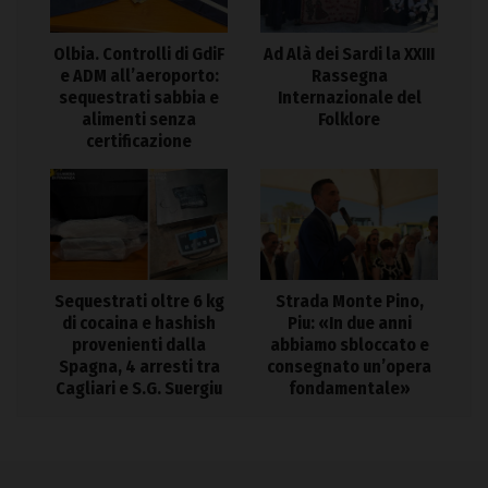
Olbia. Controlli di GdiF
Ad Alà dei Sardi la XXIII
e ADM all’aeroporto:
Rassegna
sequestrati sabbia e
Internazionale del
alimenti senza
Folklore
certificazione
Sequestrati oltre 6 kg
Strada Monte Pino,
di cocaina e hashish
Piu: «In due anni
provenienti dalla
abbiamo sbloccato e
Spagna, 4 arresti tra
consegnato un’opera
Cagliari e S.G. Suergiu
fondamentale»