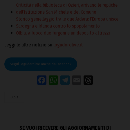
Criticità nella biblioteca di Ozieri, arrivano le repliche
dell’Istituzione San Michele e del Comune
Storico gemellaggio tra le due Ardara: l’Europa unisce
Sardegna e Irlanda contro lo spopolamento
Olbia, a fuoco due furgoni e un deposito attrezzi
Leggi le altre notizie su
logudorolive.it
Segui Logudorolive anche da Facebook
Facebook
WhatsApp
Telegram
Email
Threads
Olbia
SE VUOI RICEVERE GLI AGGIORNAMENTI DI