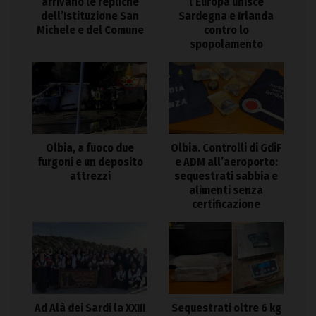
arrivano le repliche
l’Europa unisce
dell’Istituzione San
Sardegna e Irlanda
Michele e del Comune
contro lo
spopolamento
Olbia, a fuoco due
Olbia. Controlli di GdiF
furgoni e un deposito
e ADM all’aeroporto:
attrezzi
sequestrati sabbia e
alimenti senza
certificazione
Ad Alà dei Sardi la XXIII
Sequestrati oltre 6 kg