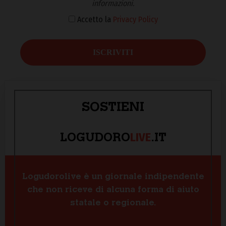
informazioni.
Accetto la
Privacy Policy
SOSTIENI
LIVE
LOGUDORO
.IT
Logudorolive è un giornale indipendente
che non riceve di alcuna forma di aiuto
statale o regionale.