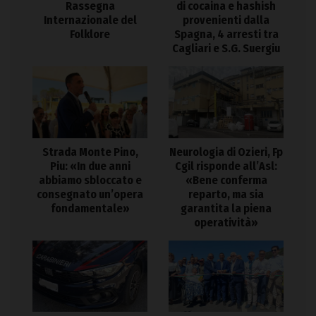
Rassegna
di cocaina e hashish
Internazionale del
provenienti dalla
Folklore
Spagna, 4 arresti tra
Cagliari e S.G. Suergiu
Strada Monte Pino,
Neurologia di Ozieri, Fp
Piu: «In due anni
Cgil risponde all’Asl:
abbiamo sbloccato e
«Bene conferma
consegnato un’opera
reparto, ma sia
fondamentale»
garantita la piena
operatività»