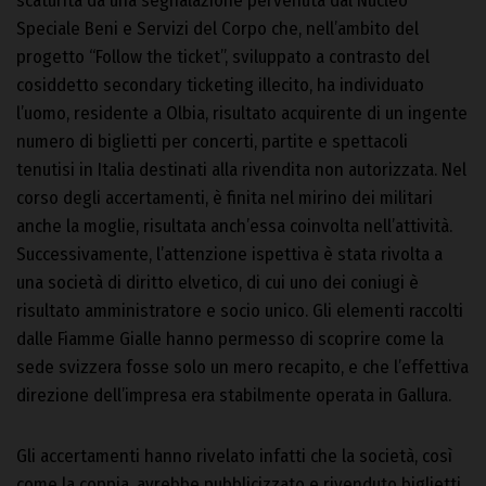
scaturita da una segnalazione pervenuta dal Nucleo
Speciale Beni e Servizi del Corpo che, nell’ambito del
progetto “Follow the ticket”, sviluppato a contrasto del
cosiddetto secondary ticketing illecito, ha individuato
l’uomo, residente a Olbia, risultato acquirente di un ingente
numero di biglietti per concerti, partite e spettacoli
tenutisi in Italia destinati alla rivendita non autorizzata. Nel
corso degli accertamenti, è finita nel mirino dei militari
anche la moglie, risultata anch’essa coinvolta nell’attività.
Successivamente, l’attenzione ispettiva è stata rivolta a
una società di diritto elvetico, di cui uno dei coniugi è
risultato amministratore e socio unico. Gli elementi raccolti
dalle Fiamme Gialle hanno permesso di scoprire come la
sede svizzera fosse solo un mero recapito, e che l’effettiva
direzione dell’impresa era stabilmente operata in Gallura.
Gli accertamenti hanno rivelato infatti che la società, così
come la coppia, avrebbe pubblicizzato e rivenduto biglietti