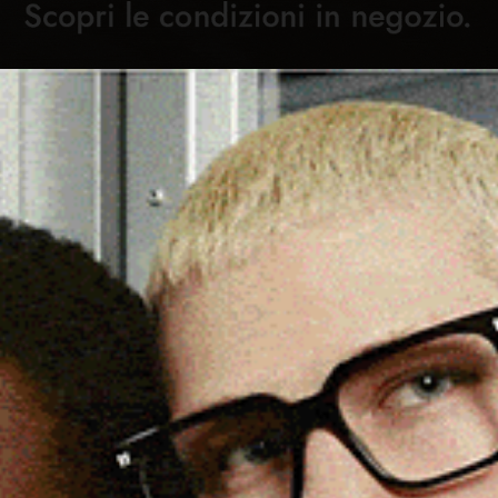
Cronaca
Attualità
Sport
Cultura
Rubric
TATO NEL CENTRO STORICO
C
HISH