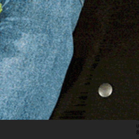
a i controlli dei Carabinieri del Reparto Territoriale nel
 con l’attivazione nei fine settimana della Stazione Mobile
iù frequentate, ha portato lo scorso giovedì all’arresto
S
efacente.
A
9
 il ragazzo è stato infatti trovato in possesso di circa 70
I
materiale per il confezionamento delle dosi e oltre 11mila
e
tività illecita. Su disposizione dell’Autorità giudiziaria,
9
O
c
anche controlli sulla circolazione stradale, con
8
 dell’alcol. Durante questi accertamenti, ad Olbia è stata
N
u
8