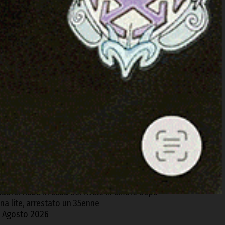
ARTICOLI RECENTI
contro tra due auto sulla SP 125 Olbia-
rzachena, feriti i conducenti
 Agosto 2026
ncidente stradale nella notte tra Baia Sardinia
 Poltu Quatu, un ferito
 Agosto 2026
rgosolo. Scoperta coltivazione illegale di
anapa con 1500 piante, arrestato un 57enne
 Agosto 2026
uoro. Ruba in casa del rivale in amore dopo
na lite, arrestato un 35enne
 Agosto 2026