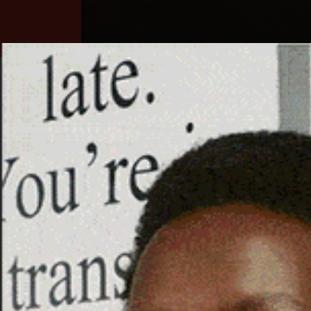
Home
Ozieri
Territorio
Sardegna
OLBIA, GIOVANE ARRES
CON 70 GRAMMI DI HAS
25 Ottobre 2025, 16:37