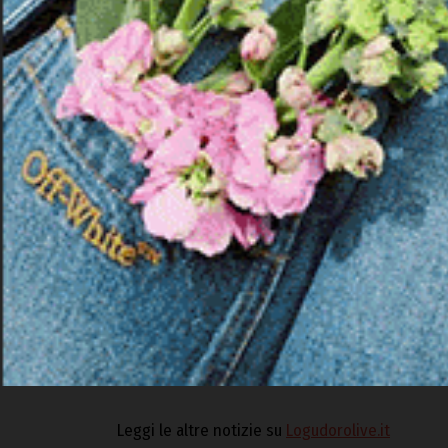
OLBIA | 25 ottobre 2025.
Proseguono senza sost
centro storico di Olbia. L’attività, intensificata
e una maggiore presenza dell’Arma nelle zone p
di un giovane per detenzione di sostanza stup
Durante la perquisizione personale e domiciliare
grammi di hashish, un bilancino di precisione, 
euro in contanti, somma ritenuta provento dell’at
l’indagato è stato posto ai domiciliari.
Nella stessa giornata, i militari hanno eseguito 
particolare attenzione alla guida sotto l’effetto
ritirata una patente di guida.
Leggi le altre notizie su
Logudorolive.it