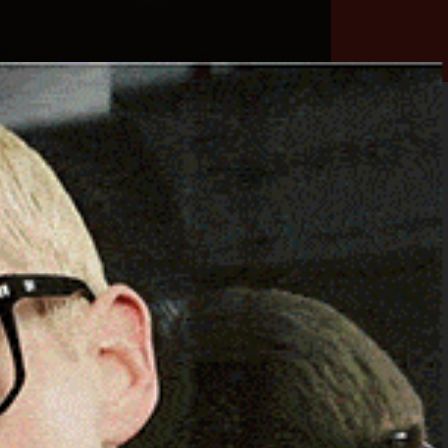
he
Necrologie
Numeri
Contatti
utili
erca
Cerca
Facebook
Threads
Instagram
X
YouTube