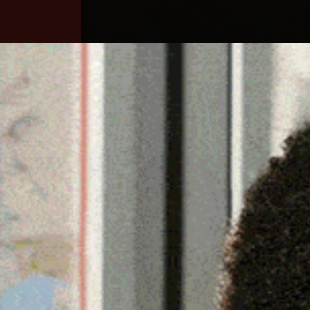
Home
Ozieri
Territorio
Sardegna
OLBIA, OPEN DAY AL BO
7 Settembre 2025, 17:37