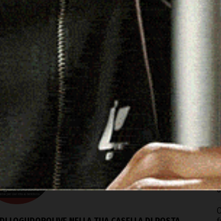
acebook
WhatsApp
Telegram
Email
Threads
D
m
g
6
N
r
6
B
i
c
6
O
DI LOGUDOROLIVE NELLA TUA CASELLA DI POSTA,