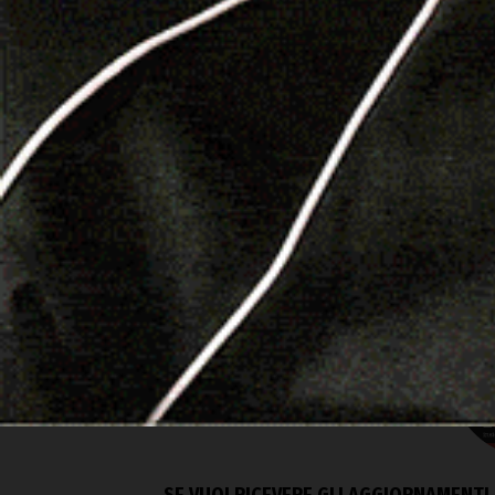
Segui Logudorolive anche da Facebook
F
Botanic Golf Sa Cuba
Olbia
SE VUOI RICEVERE GLI AGGIORNAMENTI 