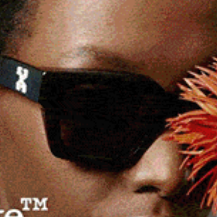
icata ai nuovi golfisti con la presentazione
 Cuba
di Olbia apre le porte al pubblico
domenica 21