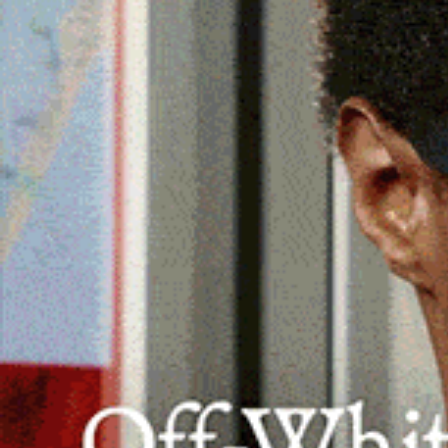
Domenica 21 settembre una giornata ded
della Botanic Golf Academy.
OLBIA | 7 settembre 2025.
Il
Botanic Golf Sa