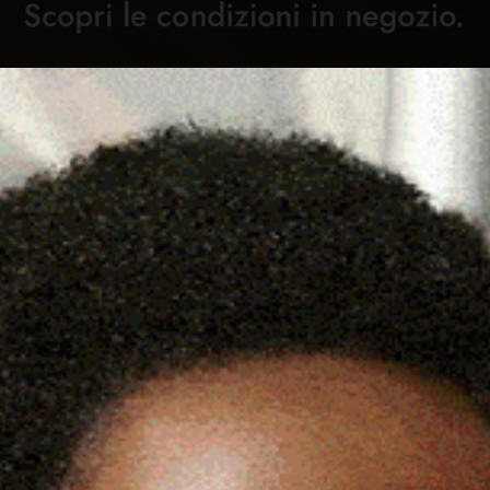
Cronaca
Attualità
Sport
Cultura
Rubric
TANIC GOLF SA CUBA
C