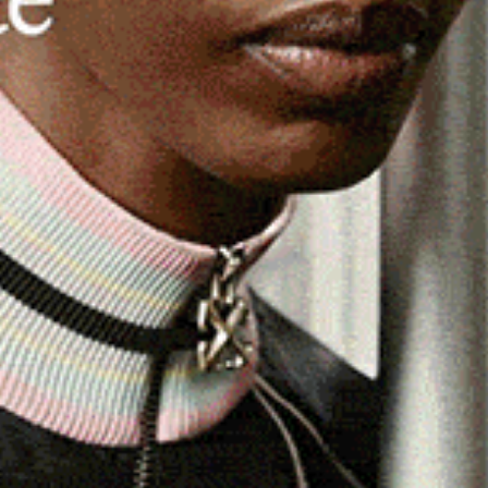
gratuito
dedicato a chi vuole avvicinarsi al mondo del
entazione ufficiale della
Botanic Golf Academy
, un
L’iniziativa sarà guidata dal maestro
Andrea Ferlito
,
ional Golfers’ Association of Italy.
il golf, conoscere da vicino i programmi della nuova scuola
rso – 9 buche, par 36 – realizzato su un terreno ad
a) si estende su una superficie di 25 ettari, con ostacoli
sibile le riserve idriche della zona, il campo è stato
do un consumo idrico ridotto.
nza limiti di età o esperienza, con l’obiettivo di avvicinare
a.