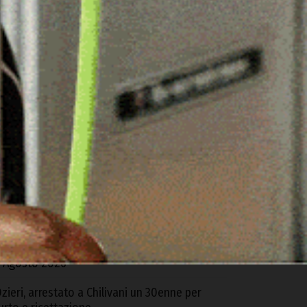
ARTICOLI RECENTI
alla Regione 4,6 milioni per Ozieri: «Ora la
aggioranza si dimostri all’altezza di saper
estire queste risorse»
 Agosto 2026
eurologia di Ozieri, la precisazione dell’Asl: «il
eparto è attivo e non è stato cancellato»
 Agosto 2026
iblioteca comunale di Ozieri… caldo
nsopportabile e niente Wi-Fi: la denuncia di un
ittadino
 Agosto 2026
zieri, arrestato a Chilivani un 30enne per