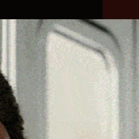
he
Necrologie
Numeri
Contatti
utili
erca
Cerca
Facebook
Threads
Instagram
X
YouTube