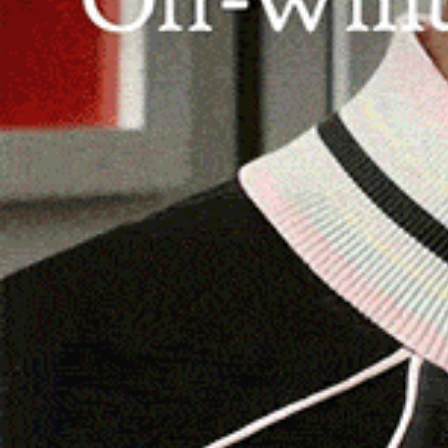
settembre
, a partire dalle 10, con un
open day 
golf.
Il momento centrale della giornata sarà la pres
progetto pensato per bambini, ragazzi e adulti. 
professionista riconosciuto dalla PGAI – Profess
Durante l’evento sarà possibile far pratica con 
e visitare le strutture del Botanic, il cui perco
andamento collinare (vicino all’aeroporto di Olbi
vegetali, zone fiorite. Per sfruttare il meno pos
realizzato con miscele di graminacee, garanten
L’invito per il 21 settembre è rivolto a tutti, se
sempre più persone a questa disciplina sportiv
Leggi le altre notizie su
Logudorolive.it