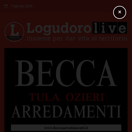
7 Agosto 2026
×