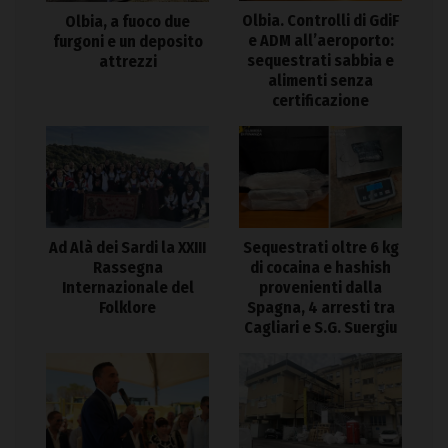
Olbia. Controlli di GdiF
Olbia, a fuoco due
e ADM all’aeroporto:
furgoni e un deposito
sequestrati sabbia e
attrezzi
alimenti senza
certificazione
Ad Alà dei Sardi la XXIII
Sequestrati oltre 6 kg
Rassegna
di cocaina e hashish
Internazionale del
provenienti dalla
Folklore
Spagna, 4 arresti tra
Cagliari e S.G. Suergiu