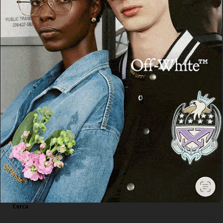
OZIERI
Criticità nella biblioteca di Ozieri, arrivano le
repliche dell’Istituzione San Michele e del
Comune
8 Agosto 2026, 16:44
Cerca