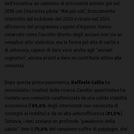
dell’iniziativa: un cammino di prossimità avviato già nel
2018 con l’iniziativa pilota “Mai più soli”, bruscamente
interrotto dal lockdown del 2020 e rinato nel 2024
all’interno del programma
Legami d’Argento
. Hanno
rimarcato come l’ascolto diretto degli anziani non sia un
semplice atto statistico, ma la forma più alta di carità e
di
advocacy
, capace di dare voce anche agli “anziani
sognatori”, ancora pronti a dare un contributo attivo alla
comunità.
Dopo questa prima panoramica,
Raffaele Callia
ha
snocciolato i risultati della ricerca. L’analisi quantitativa ha
rivelato una comunità caratterizzata da una solida stabilità
economica (l’
89,6%
degli intervistati non necessita di
sostegni al reddito) e da un’alta autosufficienza (
81,0%
).
Tuttavia, i dati svelano un profondo “paradosso della
salute”: ben il
75,6%
del campione soffre di patologie, che