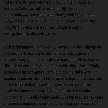
nel
67,8%
dei casi sono croniche. Sul piano sociale,
Raffaele Callia ha inoltre acceso i riflettori sulla
“femminilizzazione della solitudine”, evidenziando che
il
24,3%
degli anziani vive solo e, in questo sottogruppo,
l’
85,7%
è donna, una fragilità silenziosa legata
principalmente alla vedovanza.
Al di là dei numeri, la ricerca ha portato alla luce dinamiche
profonde e spesso invisibili, come la “vergogna del
bisogno”, quel pudore sociale che spinge molti anziani a
rifiutare gli aiuti pubblici o a non voler “disturbare” i figli,
segnale di una progressiva fluidificazione dei legami
familiari tradizionali. Le storie raccolte hanno poi mostrato
le due facce della terza età a Ozieri: da un lato la forza
vitale dell’invecchiamento attivo, dall’altro il rischio
concreto di un “esilio relazionale”. Questa esclusione viene
amplificata dalla stessa morfologia urbana di Ozieri, dove