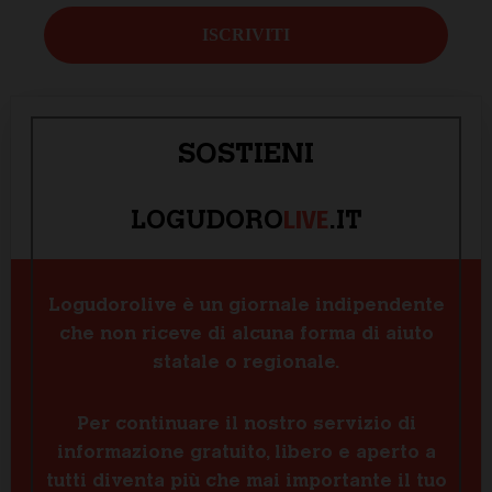
SOSTIENI
LIVE
LOGUDORO
.IT
Logudorolive è un giornale indipendente
che non riceve di alcuna forma di aiuto
statale o regionale.
Per continuare il nostro servizio di
informazione gratuito, libero e aperto a
tutti diventa più che mai importante il tuo