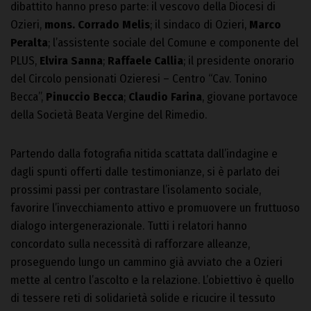
dibattito hanno preso parte: il vescovo della Diocesi di
Ozieri,
mons. Corrado Melis
; il sindaco di Ozieri,
Marco
Peralta
; l’assistente sociale del Comune e componente del
PLUS,
Elvira Sanna
;
Raffaele Callia
; il presidente onorario
del Circolo pensionati Ozieresi – Centro “Cav. Tonino
Becca”,
Pinuccio Becca
;
Claudio Farina
, giovane portavoce
della Società Beata Vergine del Rimedio.
Partendo dalla fotografia nitida scattata dall’indagine e
dagli spunti offerti dalle testimonianze, si è parlato dei
prossimi passi per contrastare l’isolamento sociale,
favorire l’invecchiamento attivo e promuovere un fruttuoso
dialogo intergenerazionale. Tutti i relatori hanno
concordato sulla necessità di rafforzare alleanze,
proseguendo lungo un cammino già avviato che a Ozieri
mette al centro l’ascolto e la relazione. L’obiettivo è quello
di tessere reti di solidarietà solide e ricucire il tessuto