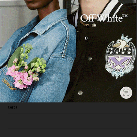
OZIERI
Ozieri. L’Ospedale di Comunità mette a
rischio i reparti del “Segni”: la denuncia
della Cgil
5 Agosto 2026, 16:49
Cerca