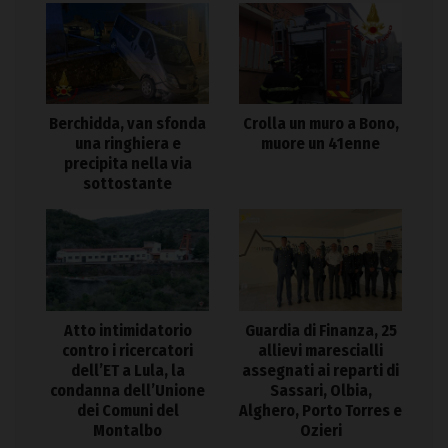
Berchidda, van sfonda
Crolla un muro a Bono,
una ringhiera e
muore un 41enne
precipita nella via
sottostante
Atto intimidatorio
Guardia di Finanza, 25
contro i ricercatori
allievi marescialli
dell’ET a Lula, la
assegnati ai reparti di
condanna dell’Unione
Sassari, Olbia,
dei Comuni del
Alghero, Porto Torres e
Montalbo
Ozieri