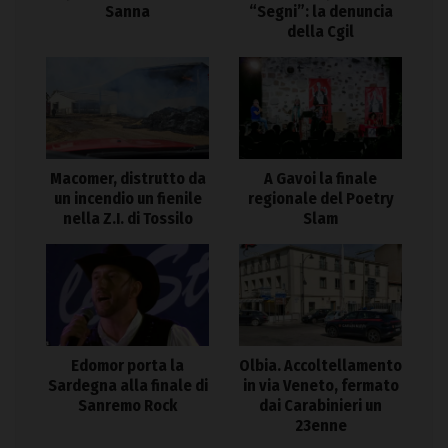
Sanna
“Segni”: la denuncia
della Cgil
Macomer, distrutto da
A Gavoi la finale
un incendio un fienile
regionale del Poetry
nella Z.I. di Tossilo
Slam
Edomor porta la
Olbia. Accoltellamento
Sardegna alla finale di
in via Veneto, fermato
Sanremo Rock
dai Carabinieri un
23enne