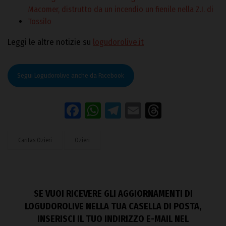
Macomer, distrutto da un incendio un fienile nella Z.I. di
Tossilo
Leggi le altre notizie su
logudorolive.it
Segui Logudorolive anche da Facebook
Facebook
WhatsApp
Telegram
Email
Threads
Caritas Ozieri
Ozieri
SE VUOI RICEVERE GLI AGGIORNAMENTI DI
LOGUDOROLIVE NELLA TUA CASELLA DI POSTA,
INSERISCI IL TUO INDIRIZZO E-MAIL NEL