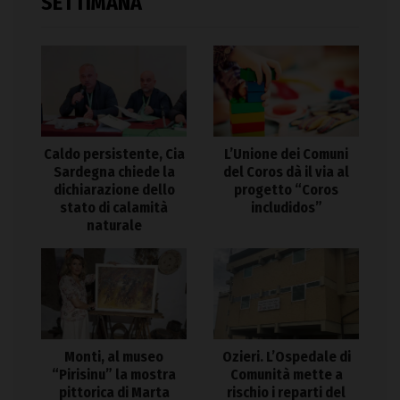
SETTIMANA
Caldo persistente, Cia
L’Unione dei Comuni
Sardegna chiede la
del Coros dà il via al
dichiarazione dello
progetto “Coros
stato di calamità
includidos”
naturale
Monti, al museo
Ozieri. L’Ospedale di
“Pirisinu” la mostra
Comunità mette a
pittorica di Marta
rischio i reparti del