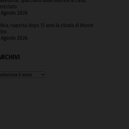
alledoria. Spacciava dalla finestra di casa,
rrestato
 Agosto 2026
lbia, riaperta dopo 13 anni la strada di Monte
ino
 Agosto 2026
ARCHIVI
rchivi