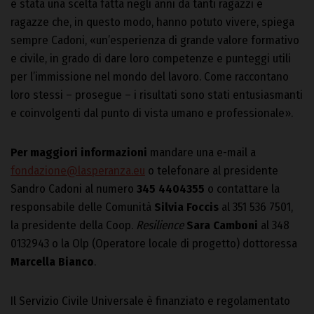
è stata una scelta fatta negli anni da tanti ragazzi e
ragazze che, in questo modo, hanno potuto vivere, spiega
sempre Cadoni, «un’esperienza di grande valore formativo
e civile, in grado di dare loro competenze e punteggi utili
per l’immissione nel mondo del lavoro. Come raccontano
loro stessi – prosegue – i risultati sono stati entusiasmanti
e coinvolgenti dal punto di vista umano e professionale».
Per maggiori informazioni
mandare una e-mail a
fondazione@lasperanza.eu
o telefonare al presidente
Sandro Cadoni al numero
345 4404355
o contattare la
responsabile delle Comunità
Silvia Foccis
al 351 536 7501,
la presidente della Coop.
Resilience
Sara Camboni
al 348
0132943 o la Olp (Operatore locale di progetto) dottoressa
Marcella Bianco
.
Il Servizio Civile Universale è finanziato e regolamentato