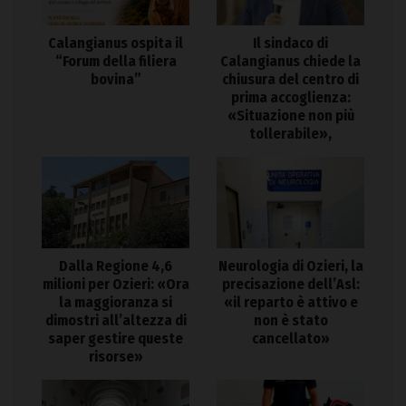
Calangianus ospita il
Il sindaco di
“Forum della filiera
Calangianus chiede la
bovina”
chiusura del centro di
prima accoglienza:
«Situazione non più
tollerabile»,
Dalla Regione 4,6
Neurologia di Ozieri, la
milioni per Ozieri: «Ora
precisazione dell’Asl:
la maggioranza si
«il reparto è attivo e
dimostri all’altezza di
non è stato
saper gestire queste
cancellato»
risorse»