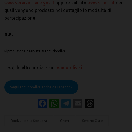
www.serviziocivile.gov.it
oppure sul sito
www.scanci.it
nei
quali vengono precisate nel dettaglio le modalità di
partecipazione.
N.B.
Riproduzione riservata © Logudorolive
Leggi le altre notizie su
logudorolive.it
Segui Logudorolive anche da Facebook
Facebook
WhatsApp
Telegram
Email
Threads
Fondazione La Speranza
Ozieri
Servizio Civile