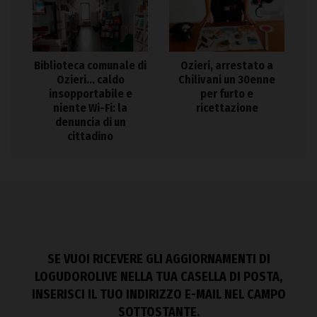
Biblioteca comunale di
Ozieri, arrestato a
Ozieri… caldo
Chilivani un 30enne
insopportabile e
per furto e
niente Wi-Fi: la
ricettazione
denuncia di un
cittadino
SE VUOI RICEVERE GLI AGGIORNAMENTI DI
LOGUDOROLIVE NELLA TUA CASELLA DI POSTA,
INSERISCI IL TUO INDIRIZZO E-MAIL NEL CAMPO
SOTTOSTANTE.