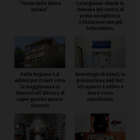
“Forum della filiera
Calangianus chiede la
bovina”
chiusura del centro di
prima accoglienza:
«Situazione non più
tollerabile»,
Dalla Regione 4,6
Neurologia di Ozieri, la
milioni per Ozieri: «Ora
precisazione dell’Asl:
la maggioranza si
«il reparto è attivo e
dimostri all’altezza di
non è stato
saper gestire queste
cancellato»
risorse»