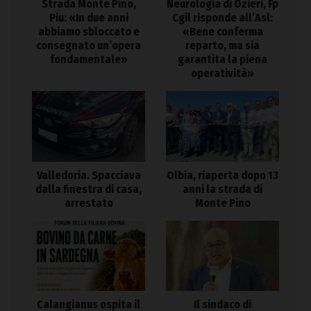
Strada Monte Pino,
Neurologia di Ozieri, Fp
Piu: «In due anni
Cgil risponde all’Asl:
abbiamo sbloccato e
«Bene conferma
consegnato un’opera
reparto, ma sia
fondamentale»
garantita la piena
operatività»
Valledoria. Spacciava
Olbia, riaperta dopo 13
dalla finestra di casa,
anni la strada di
arrestato
Monte Pino
Calangianus ospita il
Il sindaco di