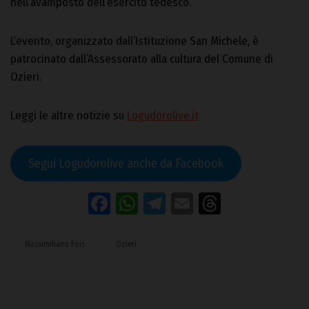
nell’avamposto dell’esercito tedesco.
L’evento, organizzato dall’Istituzione San Michele, è
patrocinato dall’Assessorato alla cultura del Comune di
Ozieri.
Leggi le altre notizie su
Logudorolive.it
Segui Logudorolive anche da Facebook
Facebook
WhatsApp
Telegram
Email
Threads
Massimiliano Fois
Ozieri