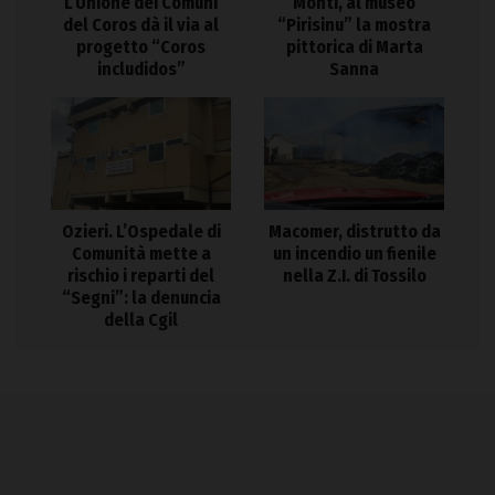
L’Unione dei Comuni
Monti, al museo
del Coros dà il via al
“Pirisinu” la mostra
progetto “Coros
pittorica di Marta
includidos”
Sanna
Ozieri. L’Ospedale di
Macomer, distrutto da
Comunità mette a
un incendio un fienile
rischio i reparti del
nella Z.I. di Tossilo
“Segni”: la denuncia
della Cgil