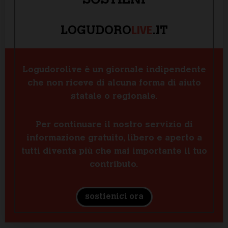
SOSTIENI
LIVE
LOGUDORO
.IT
Logudorolive è un giornale indipendente
che non riceve di alcuna forma di aiuto
statale o regionale.
Per continuare il nostro servizio di
informazione gratuito, libero e aperto a
tutti diventa più che mai importante il tuo
contributo.
sostienici ora