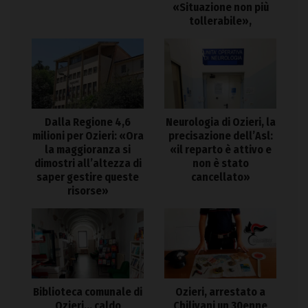
«Situazione non più
tollerabile»,
Dalla Regione 4,6
Neurologia di Ozieri, la
milioni per Ozieri: «Ora
precisazione dell’Asl:
la maggioranza si
«il reparto è attivo e
dimostri all’altezza di
non è stato
saper gestire queste
cancellato»
risorse»
Biblioteca comunale di
Ozieri, arrestato a
Ozieri… caldo
Chilivani un 30enne