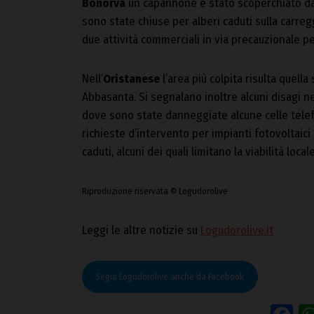
Bonorva
un capannone è stato scoperchiato dal
sono state chiuse per alberi caduti sulla carreg
due attività commerciali in via precauzionale pe
Nell’
Oristanese
l’area più colpita risulta quella
Abbasanta. Si segnalano inoltre alcuni disagi n
dove sono state danneggiate alcune celle telefo
richieste d’intervento per impianti fotovoltaici 
caduti, alcuni dei quali limitano la viabilità locale
Riproduzione riservata © Logudorolive
Leggi le altre notizie su
Logudorolive.it
Segui Logudorolive anche da Facebook