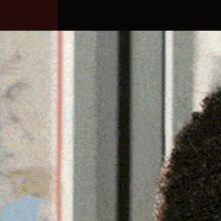
Home
Ozieri
Territorio
Sardegna
PIOGGIA E VENTO IN SA
INTERVENTI DEI VIGILI 
12 Febbraio 2026, 19:55