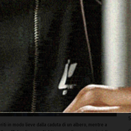
O
r
5
M
n
5
A
A
E
S
5
eriti in modo lieve dalla caduta di un albero, mentre a