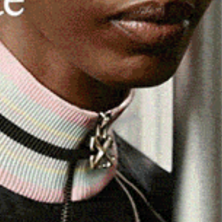
 interventi effettuati dai quattro Comandi dei Vigili del
alle 17 di oggi, per far fronte ai danni causati dal
rti venti, con punte di oltre 140 km/h, su tutta la
la messa in sicurezza di edifici con la rimozione di parti
a di alberi.
ento oltre 150 richieste per il Comando di Sassari, circa
 25 per il Comando di Oristano. Le Sale operative stanno
 priorità di soccorso.