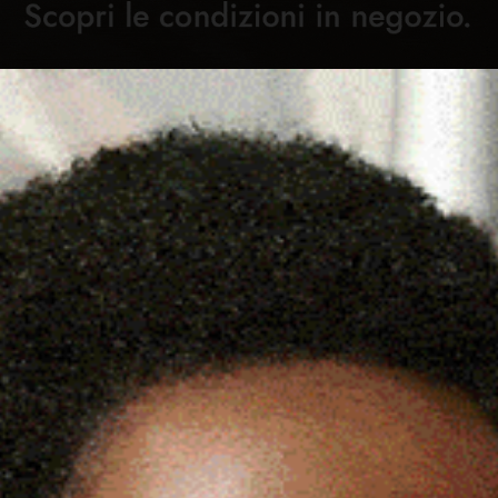
Cronaca
Attualità
Sport
Cultura
Rubric
RDEGNA, PIÙ DI 500
C
DEL FUOCO