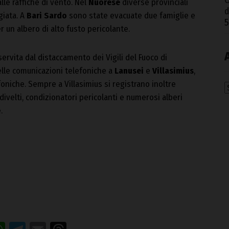
O
le raffiche di vento. Nel
Nuorese
diverse provinciali
d
giata. A
Bari Sardo
sono state evacuate due famiglie e
5
r un albero di alto fusto pericolante.
 servita dal distaccamento dei Vigili del Fuoco di
elle comunicazioni telefoniche a
Lanusei
e
Villasimius
,
niche. Sempre a Villasimius si registrano inoltre
A
divelti, condizionatori pericolanti e numerosi alberi
.