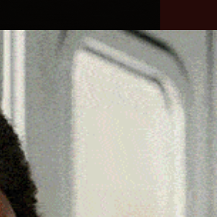
he
Necrologie
Numeri
Contatti
utili
erca
Cerca
Facebook
Threads
Instagram
X
YouTube