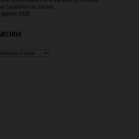
lbia. Accoltellamento in via Veneto, fermato
ai Carabinieri un 23enne
 Agosto 2026
ARCHIVI
rchivi