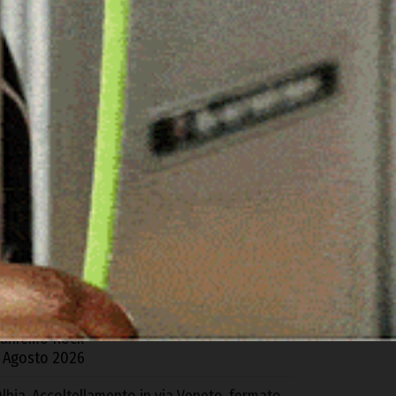
ARTICOLI RECENTI
zieri. L’Ospedale di Comunità mette a rischio i
eparti del “Segni”: la denuncia della Cgil
 Agosto 2026
acomer, distrutto da un incendio un fienile
ella Z.I. di Tossilo
 Agosto 2026
 Gavoi la finale regionale del Poetry Slam
5
gosto 2026
domor porta la Sardegna alla finale di
anremo Rock
 Agosto 2026