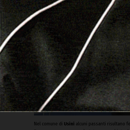
Nel comune di
Usini
alcuni passanti risultano f