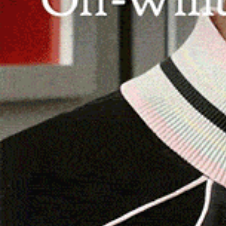
SASSARI | 12 febbraio 2026.
Sono oltre 500 gli
Fuoco della Sardegna, dalla giornata di ieri fino 
maltempo che sta imperversando con piogge e fo
regione.
Le principali tipologie di intervento riguardano 
pericolanti, frane e smottamenti, oltre alla cadut
Attualmente risultano ancora in attesa di interv
120 per quello di Nuoro, circa 60 per Cagliari e
provvedendo all’invio delle squadre in base alla