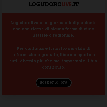
LIVE
LOGUDORO
.IT
Logudorolive è un giornale indipendente
che non riceve di alcuna forma di aiuto
statale o regionale.
Per continuare il nostro servizio di
informazione gratuito, libero e aperto a
tutti diventa più che mai importante il tuo
contributo.
sostienici ora