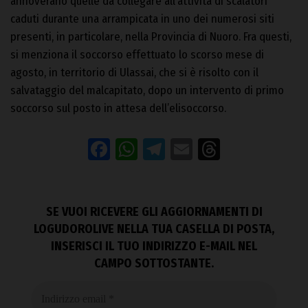
annoverano quelle da collegare all’attività di scalatori
caduti durante una arrampicata in uno dei numerosi siti
presenti, in particolare, nella Provincia di Nuoro. Fra questi,
si menziona il soccorso effettuato lo scorso mese di
agosto, in territorio di Ulassai, che si è risolto con il
salvataggio del malcapitato, dopo un intervento di primo
soccorso sul posto in attesa dell’elisoccorso.
Facebook
WhatsApp
Telegram
Email
Threads
SE VUOI RICEVERE GLI AGGIORNAMENTI DI
LOGUDOROLIVE NELLA TUA CASELLA DI POSTA,
INSERISCI IL TUO INDIRIZZO E-MAIL NEL
CAMPO SOTTOSTANTE.