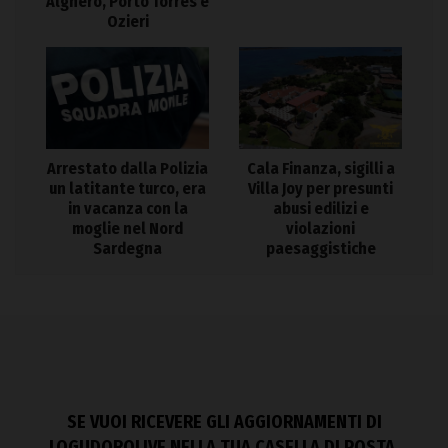
Alghero, Porto Torres e
Ozieri
Arrestato dalla Polizia
Cala Finanza, sigilli a
un latitante turco, era
Villa Joy per presunti
in vacanza con la
abusi edilizi e
moglie nel Nord
violazioni
Sardegna
paesaggistiche
SE VUOI RICEVERE GLI AGGIORNAMENTI DI
LOGUDOROLIVE NELLA TUA CASELLA DI POSTA,