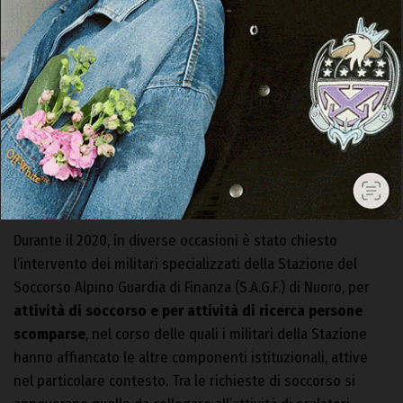
In tale ambito operano i militari altamente specializzati del
Soccorso Alpino della Guardia di Finanza (S.A.G.F.), della
Stazione di Nuoro, in grado di operare, in tutto il territorio
della regione, in ambiente montano, impervio e non
antropizzato, costantemente supportato dal comparto
aereo del Corpo, a garanzia della tempestività degli
interventi.
Durante il 2020, in diverse occasioni è stato chiesto
l’intervento dei militari specializzati della Stazione del
Soccorso Alpino Guardia di Finanza (S.A.G.F.) di Nuoro, per
attività di soccorso e per attività di ricerca persone
scomparse
, nel corso delle quali i militari della Stazione
hanno affiancato le altre componenti istituzionali, attive
nel particolare contesto. Tra le richieste di soccorso si