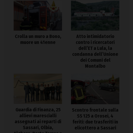
Crolla un muro a Bono,
Atto intimidatorio
muore un 41enne
contro i ricercatori
dell’ET a Lula, la
condanna dell’Unione
dei Comuni del
Montalbo
Guardia di Finanza, 25
Scontro frontale sulla
allievi marescialli
SS 125 a Orosei, 4
assegnati ai reparti di
feriti: due trasferiti in
Sassari, Olbia,
elicottero a Sassari