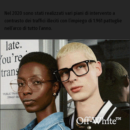
Nel 2020 sono stati realizzati vari piani di intervento a
contrasto dei traffici illeciti con l’impiego di 1.961 pattuglie
nell’arco di tutto l’anno.
Ogni giorno la Guardia di Finanaza di Nuoro è impegnata,
anche con le pattuglie a disposizione del servizio di
pubblica utilità 117, per il quale, nel 2020, nel territorio della
provincia di Nuoro, sono state
impiegate 1.460 pattuglie.
LE OPERAZIONI DI SOCCORSO E IL CONCORSO NEI SERVIZI
DI ORDINE
E SICUREZZA PUBBLICA
Prosegue incessante la quotidiana azione di soccorso della
componente specialistica della Guardia di finanza,
impegnata nelle principali e più complesse operazioni di
salvaguardia della vita umana in ogni ambiente e contesto.