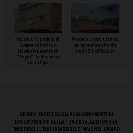
Ozieri. L’Ospedale di
Macomer, distrutto da
Comunità mette a
un incendio un fienile
rischio i reparti del
nella Z.I. di Tossilo
“Segni”: la denuncia
della Cgil
SE VUOI RICEVERE GLI AGGIORNAMENTI DI
LOGUDOROLIVE NELLA TUA CASELLA DI POSTA,
INSERISCI IL TUO INDIRIZZO E-MAIL NEL CAMPO