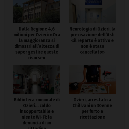
Dalla Regione 4,6
Neurologia di Ozieri, la
milioni per Ozieri: «Ora
precisazione dell’Asl:
la maggioranza si
«il reparto è attivo e
dimostri all’altezza di
non è stato
saper gestire queste
cancellato»
risorse»
Biblioteca comunale di
Ozieri, arrestato a
Ozieri… caldo
Chilivani un 30enne
insopportabile e
per furto e
niente Wi-Fi: la
ricettazione
denuncia di un
cittadino