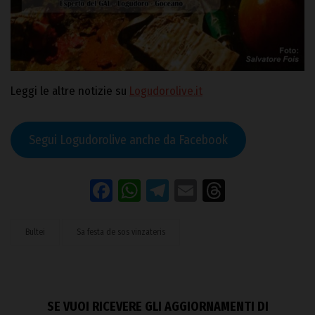
Leggi le altre notizie su
Logudorolive.it
Segui Logudorolive anche da Facebook
Facebook
WhatsApp
Telegram
Email
Threads
Bultei
Sa festa de sos vinzateris
SE VUOI RICEVERE GLI AGGIORNAMENTI DI