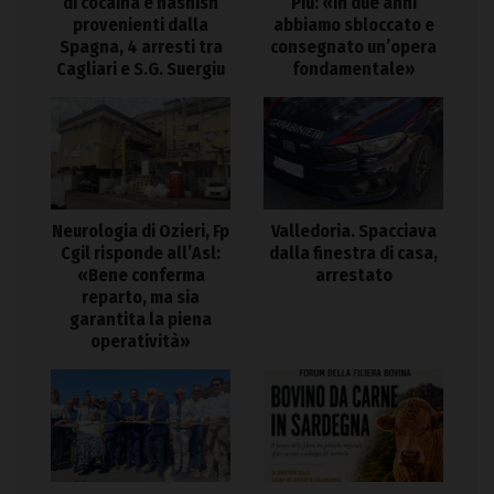
di cocaina e hashish
Piu: «In due anni
provenienti dalla
abbiamo sbloccato e
Spagna, 4 arresti tra
consegnato un’opera
Cagliari e S.G. Suergiu
fondamentale»
Neurologia di Ozieri, Fp
Valledoria. Spacciava
Cgil risponde all’Asl:
dalla finestra di casa,
«Bene conferma
arrestato
reparto, ma sia
garantita la piena
operatività»