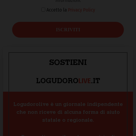
informazioni.
Accetto la
Privacy Policy
SOSTIENI
LIVE
LOGUDORO
.IT
Logudorolive è un giornale indipendente
che non riceve di alcuna forma di aiuto
statale o regionale.