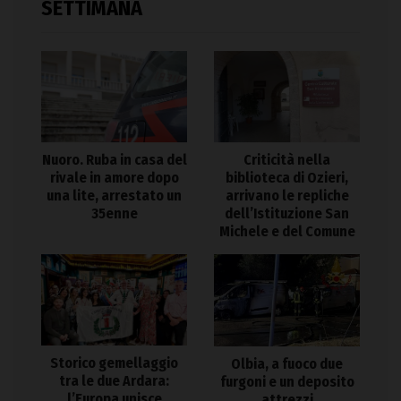
SETTIMANA
Nuoro. Ruba in casa del
Criticità nella
rivale in amore dopo
biblioteca di Ozieri,
una lite, arrestato un
arrivano le repliche
35enne
dell’Istituzione San
Michele e del Comune
Storico gemellaggio
Olbia, a fuoco due
tra le due Ardara:
furgoni e un deposito
l’Europa unisce
attrezzi