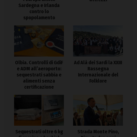
Sardegna e Irlanda
contro lo
spopolamento
Olbia. Controlli di GdiF
Ad Alà dei Sardi la XXIII
e ADM all’aeroporto:
Rassegna
sequestrati sabbia e
Internazionale del
alimenti senza
Folklore
certificazione
Sequestrati oltre 6 kg
Strada Monte Pino,