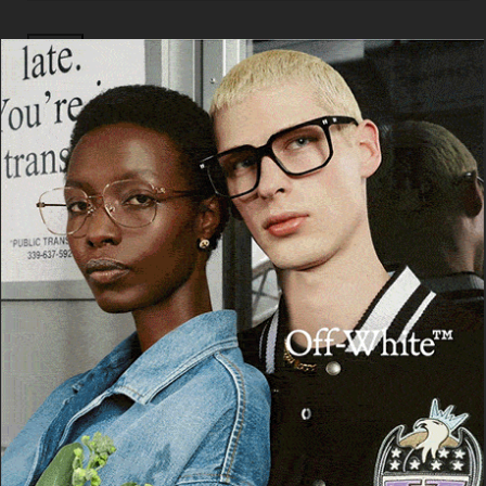
Cerca
Facebook
Threads
Instagram
X
YouTube