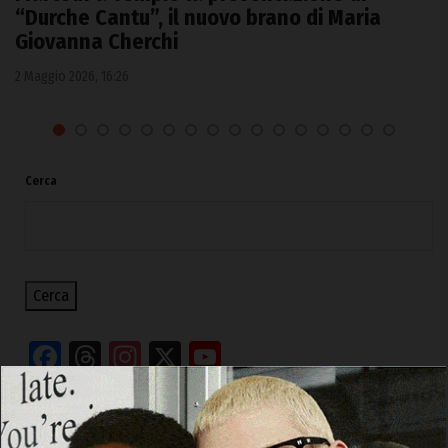
“Durche Cantu”, il nuovo brano di Maria
Giovanna Cherchi
2 Maggio 2026, 16:26
Cerca
Cerca
Facebook
Threads
Instagram
X
YouTube