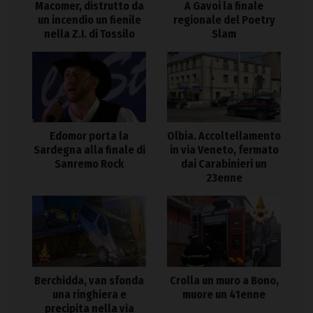
Macomer, distrutto da
A Gavoi la finale
un incendio un fienile
regionale del Poetry
nella Z.I. di Tossilo
Slam
Edomor porta la
Olbia. Accoltellamento
Sardegna alla finale di
in via Veneto, fermato
Sanremo Rock
dai Carabinieri un
23enne
Berchidda, van sfonda
Crolla un muro a Bono,
una ringhiera e
muore un 41enne
precipita nella via