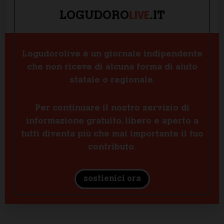
LIVE
LOGUDORO
.IT
Logudorolive è un giornale indipendente
che non riceve di alcuna forma di aiuto
statale o regionale.
Per continuare il nostro servizio di
informazione gratuito, libero e aperto a
tutti diventa più che mai importante il tuo
contributo.
sostienici ora