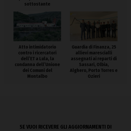
sottostante
Atto intimidatorio
Guardia di Finanza, 25
contro i ricercatori
allievi marescialli
dell’ET a Lula, la
assegnati ai reparti di
condanna dell’Unione
Sassari, Olbia,
dei Comuni del
Alghero, Porto Torres e
Montalbo
Ozieri
SE VUOI RICEVERE GLI AGGIORNAMENTI DI