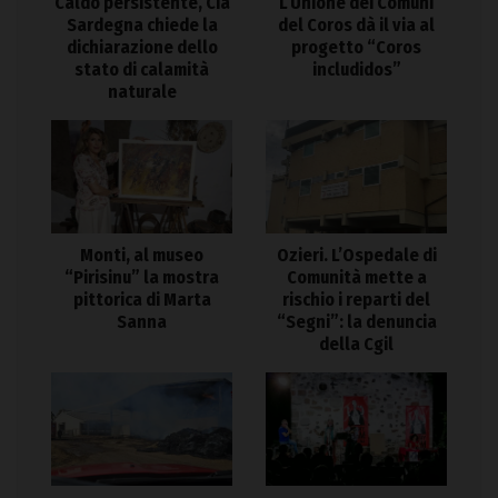
Caldo persistente, Cia
L’Unione dei Comuni
Sardegna chiede la
del Coros dà il via al
dichiarazione dello
progetto “Coros
stato di calamità
includidos”
naturale
Monti, al museo
Ozieri. L’Ospedale di
“Pirisinu” la mostra
Comunità mette a
pittorica di Marta
rischio i reparti del
Sanna
“Segni”: la denuncia
della Cgil