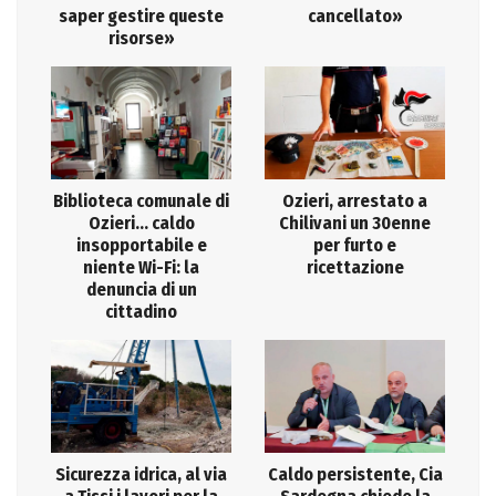
saper gestire queste
cancellato»
risorse»
Biblioteca comunale di
Ozieri, arrestato a
Ozieri… caldo
Chilivani un 30enne
insopportabile e
per furto e
niente Wi-Fi: la
ricettazione
denuncia di un
cittadino
Sicurezza idrica, al via
Caldo persistente, Cia