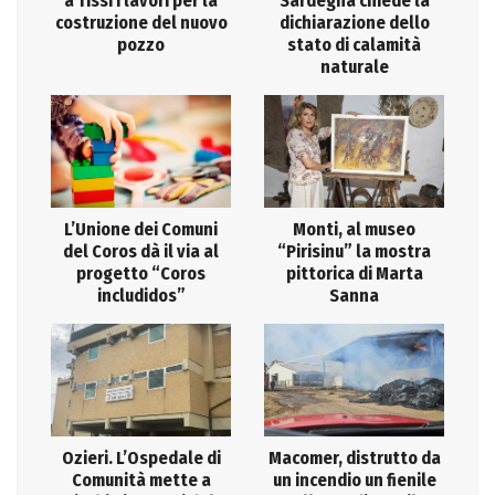
a Tissi i lavori per la
Sardegna chiede la
costruzione del nuovo
dichiarazione dello
pozzo
stato di calamità
naturale
L’Unione dei Comuni
Monti, al museo
del Coros dà il via al
“Pirisinu” la mostra
progetto “Coros
pittorica di Marta
includidos”
Sanna
Ozieri. L’Ospedale di
Macomer, distrutto da
Comunità mette a
un incendio un fienile