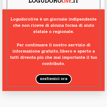
LIVE
LOGUDORO
.IT
Logudorolive è un giornale indipendente
che non riceve di alcuna forma di aiuto
statale o regionale.
Per continuare il nostro servizio di
informazione gratuito, libero e aperto a
tutti diventa più che mai importante il tuo
contributo.
sostienici ora