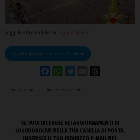
Leggi le altre notizie su
Logudorolive.it
Segui Logudorolive anche da Facebook
Facebook
WhatsApp
Telegram
Email
Threads
Incidente Ittiri
Incidente Sassari-Ittiri
SE VUOI RICEVERE GLI AGGIORNAMENTI DI
LOGUDOROLIVE NELLA TUA CASELLA DI POSTA,
INSERISCI IL TUO INDIRIZZO E-MAIL NEL