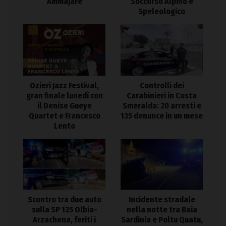
Ammajare
Soccorso Alpino e
Speleologico
Ozieri Jazz Festival,
Controlli dei
gran finale lunedì con
Carabinieri in Costa
il Denise Gueye
Smeralda: 20 arresti e
Quartet e Francesco
135 denunce in un mese
Lento
Scontro tra due auto
Incidente stradale
sulla SP 125 Olbia-
nella notte tra Baia
Arzachena, feriti i
Sardinia e Poltu Quatu,