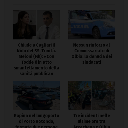
Chiude a Cagliari il
Nessun rinforzo al
Nido del SS. Trinità.
Commissariato di
Meloni (FdI): «Con
Olbia: la denucia dei
Todde è in atto
sindacati
smantellamento della
sanità pubblica»
Rapina nel lungoporto
Tre incidenti nelle
di Porto Rotondo,
ultime ore tra
fermate due persone
Arzachena e Olbia