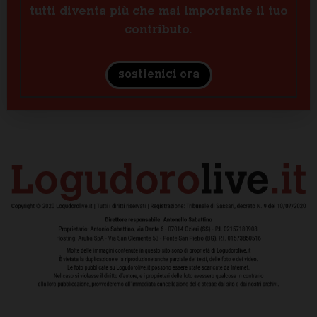
tutti diventa più che mai importante il tuo
contributo.
sostienici ora