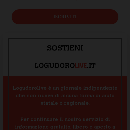
SOSTIENI
LIVE
LOGUDORO
.IT
Logudorolive è un giornale indipendente
che non riceve di alcuna forma di aiuto
statale o regionale.
Per continuare il nostro servizio di
informazione gratuito, libero e aperto a