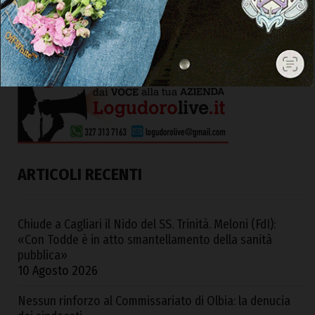
ARTICOLI RECENTI
Chiude a Cagliari il Nido del SS. Trinità. Meloni (FdI):
«Con Todde è in atto smantellamento della sanità
pubblica»
10 Agosto 2026
Nessun rinforzo al Commissariato di Olbia: la denucia