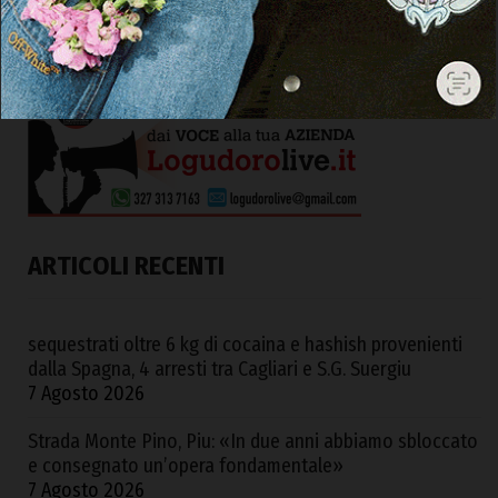
ARTICOLI RECENTI
sequestrati oltre 6 kg di cocaina e hashish provenienti
dalla Spagna, 4 arresti tra Cagliari e S.G. Suergiu
7 Agosto 2026
Strada Monte Pino, Piu: «In due anni abbiamo sbloccato
e consegnato un’opera fondamentale»
7 Agosto 2026