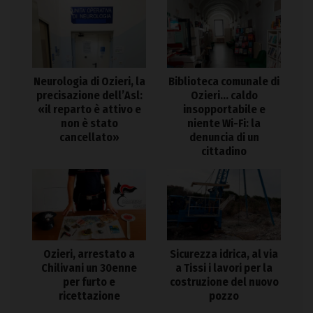
Neurologia di Ozieri, la
Biblioteca comunale di
precisazione dell’Asl:
Ozieri… caldo
«il reparto è attivo e
insopportabile e
non è stato
niente Wi-Fi: la
cancellato»
denuncia di un
cittadino
Ozieri, arrestato a
Sicurezza idrica, al via
Chilivani un 30enne
a Tissi i lavori per la
per furto e
costruzione del nuovo
ricettazione
pozzo