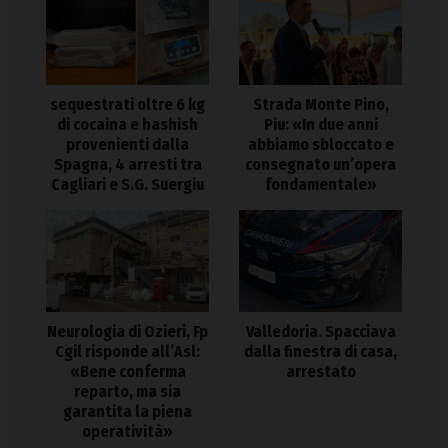
sequestrati oltre 6 kg
Strada Monte Pino,
di cocaina e hashish
Piu: «In due anni
provenienti dalla
abbiamo sbloccato e
Spagna, 4 arresti tra
consegnato un’opera
Cagliari e S.G. Suergiu
fondamentale»
Neurologia di Ozieri, Fp
Valledoria. Spacciava
Cgil risponde all’Asl:
dalla finestra di casa,
«Bene conferma
arrestato
reparto, ma sia
garantita la piena
operatività»