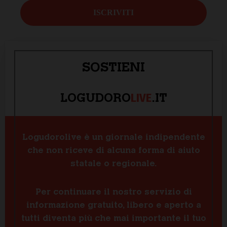
SOSTIENI
LIVE
LOGUDORO
.IT
Logudorolive è un giornale indipendente
che non riceve di alcuna forma di aiuto
statale o regionale.
Per continuare il nostro servizio di
informazione gratuito, libero e aperto a
tutti diventa più che mai importante il tuo