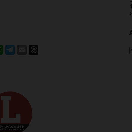
O
d
5
acebook
WhatsApp
Telegram
Email
Threads
A