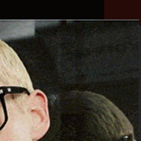
he
Necrologie
Numeri
Contatti
utili
erca
Cerca
Facebook
Threads
Instagram
X
YouTube