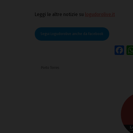
Leggi le altre notizie su
logudorolive.it
Segui Logudorolive anche da Facebook
F
Porto Torres