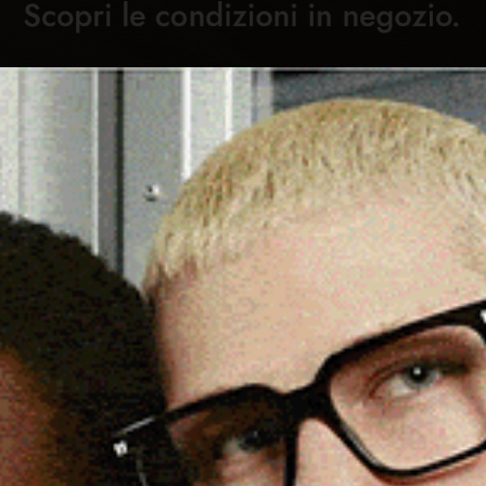
Cronaca
Attualità
Sport
Cultura
Rubric
 CON 2,5 KG DI COCAINA,
C
LO DI 49 ANNI