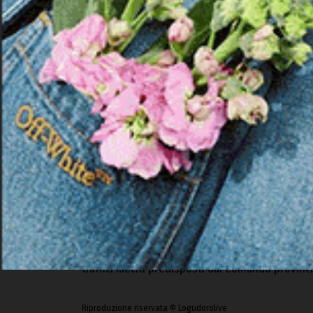
PORTO TORRES | 20 marzo 2026.
La Guardia di
uno spagnolo di 49 anni, trovato in possesso d
a bordo di un’auto, durante lo sbarco dalla mot
grazie all’impiego del cane antidroga Karma, i 
scoperto un vano artificiosamente predisposto n
all’interno del quale sono state rinvenute due 
complessivo di 2,5 chilogrammi. La sostanza st
nella Casa circondariale di Sassari-Bancali, con
sostanza stupefacente.
L’operazione, condotta in collaborazione con i f
dei Monopoli, rientra nell’ambito dei servizi di
traffici illeciti predisposti dal Comando provinci
Riproduzione riservata © Logudorolive