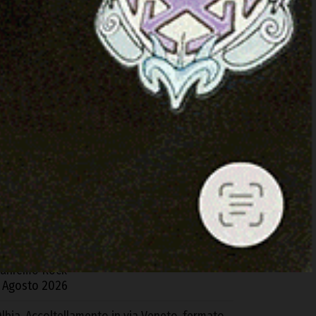
ARTICOLI RECENTI
zieri. L’Ospedale di Comunità mette a rischio i
eparti del “Segni”: la denuncia della Cgil
 Agosto 2026
acomer, distrutto da un incendio un fienile
ella Z.I. di Tossilo
 Agosto 2026
 Gavoi la finale regionale del Poetry Slam
5
gosto 2026
domor porta la Sardegna alla finale di
anremo Rock
 Agosto 2026