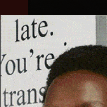
Home
Ozieri
Territorio
Sardegna
SBARCA A PORTO TORRES
ARRESTATO UNO SPAGNO
20 Marzo 2026, 17:46