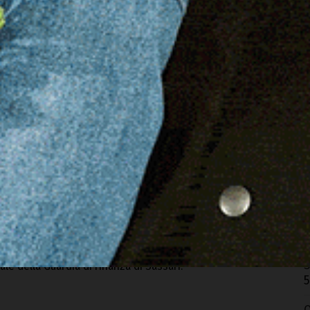
 Finanza ha arrestato a Porto Torres in flagranza di reato
i una cospicua quantità di droga. L’uomo è stato fermato
onave proveniente da Tolone. Durante i controlli, anche
O
r
finanzieri della Compagnia di Porto Torres hanno
5
el cruscotto del veicolo – dietro il tachimetro –,
buste contenenti “panetti” di cocaina per un peso
M
upefacente è stata sequestrata e il 49enne rinchiuso
n
 l’accusa di detenzione e trasporto internazionale di
5
A
A
unzionari del reparto locale dell’Agenzia delle Dogane e
 controllo economico del territorio per contrastare i
E
S
ale della Guardia di Finanza di Sassari.
5