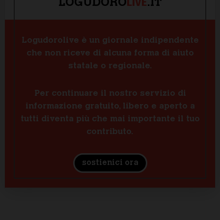
LIVE
LOGUDORO
.IT
Logudorolive è un giornale indipendente
che non riceve di alcuna forma di aiuto
statale o regionale.
Per continuare il nostro servizio di
informazione gratuito, libero e aperto a
tutti diventa più che mai importante il tuo
contributo.
sostienici ora