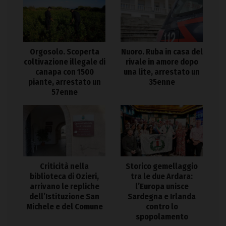
Orgosolo. Scoperta
Nuoro. Ruba in casa del
coltivazione illegale di
rivale in amore dopo
canapa con 1500
una lite, arrestato un
piante, arrestato un
35enne
57enne
Criticità nella
Storico gemellaggio
biblioteca di Ozieri,
tra le due Ardara:
arrivano le repliche
l’Europa unisce
dell’Istituzione San
Sardegna e Irlanda
Michele e del Comune
contro lo
spopolamento