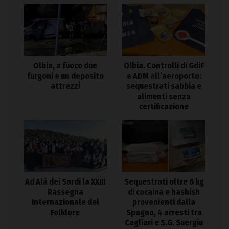
Olbia, a fuoco due
Olbia. Controlli di GdiF
furgoni e un deposito
e ADM all’aeroporto:
attrezzi
sequestrati sabbia e
alimenti senza
certificazione
Ad Alà dei Sardi la XXIII
Sequestrati oltre 6 kg
Rassegna
di cocaina e hashish
Internazionale del
provenienti dalla
Folklore
Spagna, 4 arresti tra
Cagliari e S.G. Suergiu