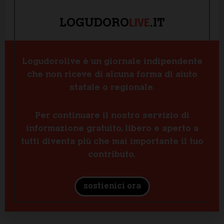
LIVE
LOGUDORO
.IT
Logudorolive è un giornale indipendente
che non riceve di alcuna forma di aiuto
statale o regionale.
Per continuare il nostro servizio di
informazione gratuito, libero e aperto a
tutti diventa più che mai importante il tuo
contributo.
sostienici ora