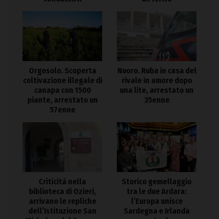
Orgosolo. Scoperta
Nuoro. Ruba in casa del
coltivazione illegale di
rivale in amore dopo
canapa con 1500
una lite, arrestato un
piante, arrestato un
35enne
57enne
Criticità nella
Storico gemellaggio
biblioteca di Ozieri,
tra le due Ardara:
arrivano le repliche
l’Europa unisce
dell’Istituzione San
Sardegna e Irlanda