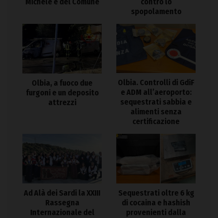
Michele e del Comune
contro lo
spopolamento
Olbia. Controlli di GdiF
Olbia, a fuoco due
e ADM all’aeroporto:
furgoni e un deposito
sequestrati sabbia e
attrezzi
alimenti senza
certificazione
Ad Alà dei Sardi la XXIII
Sequestrati oltre 6 kg
Rassegna
di cocaina e hashish
Internazionale del
provenienti dalla