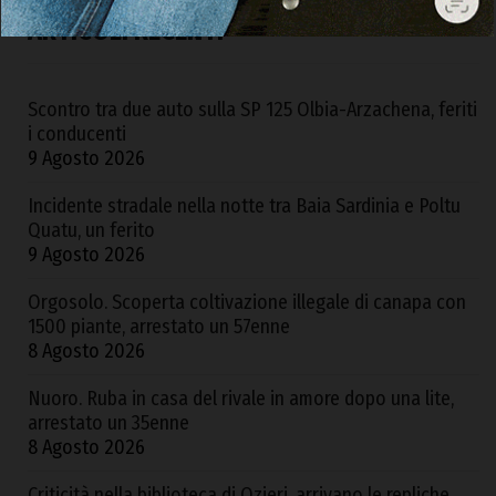
ARTICOLI RECENTI
Scontro tra due auto sulla SP 125 Olbia-Arzachena, feriti
i conducenti
9 Agosto 2026
Incidente stradale nella notte tra Baia Sardinia e Poltu
Quatu, un ferito
9 Agosto 2026
Orgosolo. Scoperta coltivazione illegale di canapa con
1500 piante, arrestato un 57enne
8 Agosto 2026
Nuoro. Ruba in casa del rivale in amore dopo una lite,
arrestato un 35enne
8 Agosto 2026
Criticità nella biblioteca di Ozieri, arrivano le repliche