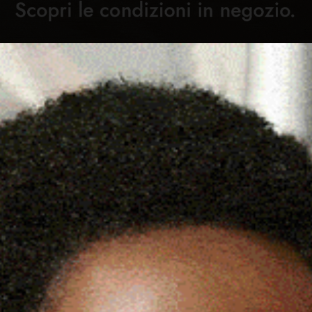
Cronaca
Attualità
Sport
Cultura
Rubric
ALUDE SOCCORSO NEL CENTRO
C