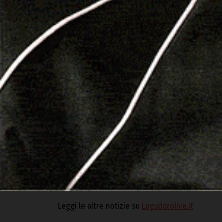
Il Falco di Palude è una specie protetta e non ca
ricchi di vegetazione riparia. In Italia è presen
svernante, con popolazioni stabili anche in Sard
ad adattarsi anche a risaie, cave allagate, vasch
comprende piccoli mammiferi, uova e nidiacei di u
predatore apicale degli ecosistemi umidi. Il suo
popolazioni-prede e nel mantenimento dell’equil
forte pressione antropica. La presenza stabile d
buona qualità ambientale.
La specie è molto sensibile alla presenza umana 
trofica e riducono la disponibilità di cibo nei ter
di gestione sostenibile del territorio, una dimi
degli ambienti umidi, anche all’interno dei cos
Leggi le altre notizie su
Logudorolive.it