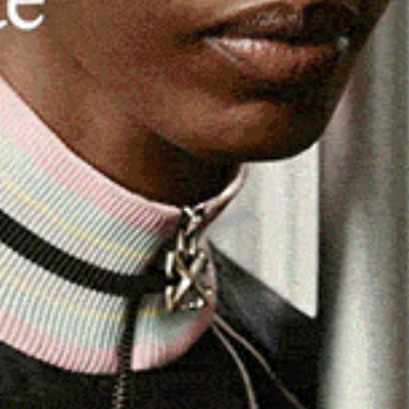
 di
Falco di Palude
(Circus aeruginosus) è stato soccorso
istano. L’uccello, in evidente difficoltà e non in grado di
ni nella piazza principale del paese.
 facilità dagli operai comunali e messo
vata. Subito dopo, gli Agenti della
Stazione Forestale
 operativa territoriale, hanno preso in carico il falco e lo
i” di Oristano, centro specializzato nella cura della fauna
enti, ma hanno rilevato uno
stato di malessere generale
e carenza di energia
. Condizioni che, spiegano,
grazione o ad altri fattori ambientali sfavorevoli. Il falco
o e verrà poi liberato in natura.