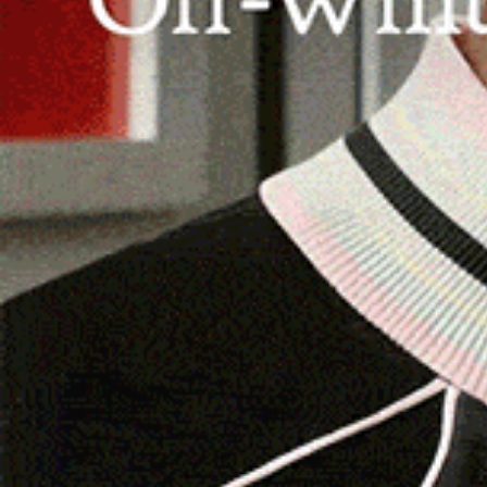
“Duemari” di Oristano.
SIAPICCIA | 17 settembre 2025.
Un esemplare
nei giorni scorsi a
Siapiccia
, in provincia di Or
spiccare il volo, è stato notato da alcuni cittadi
Il rapace, seppur vigile, è stato recuperato con
momentaneamente al sicuro in un’abitazione pri
di Villaurbana
, nel frattempo attivati dalla Sala
hanno trasferito alla clinica veterinaria “Duemar
selvatica.
I veterinari non hanno riscontrato traumi evid
dovuto ad affaticamento, ridotta reattività 
potrebbero essere collegate allo stress della mi
resterà in osservazione fino al recupero complet