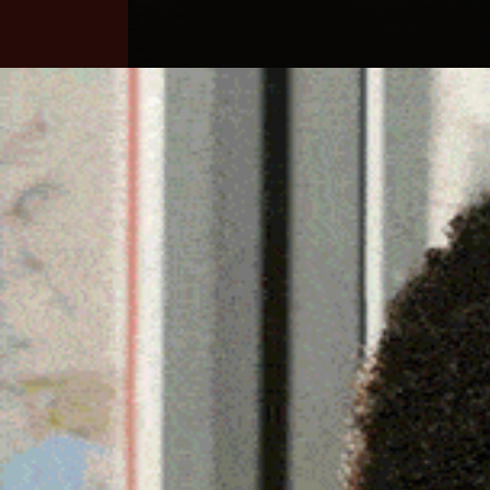
Home
Ozieri
Territorio
Sardegna
SIAPICCIA, FALCO DI P
ABITATO
17 Settembre 2025, 19:04