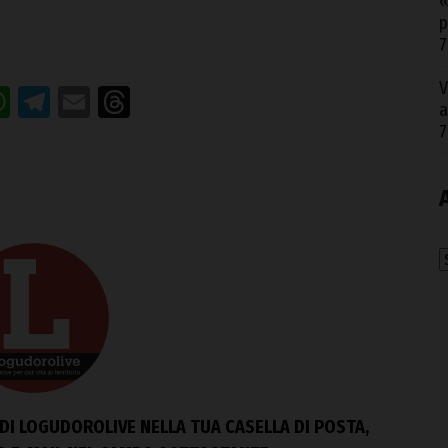
«
p
7
V
acebook
WhatsApp
Telegram
Email
Threads
a
7
A
DI LOGUDOROLIVE NELLA TUA CASELLA DI POSTA,