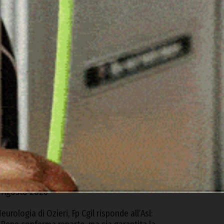
ARTICOLI RECENTI
d Alà dei Sardi la XXIII Rassegna
nternazionale del Folklore
 Agosto 2026
equestrati oltre 6 kg di cocaina e hashish
rovenienti dalla Spagna, 4 arresti tra Cagliari
 S.G. Suergiu
 Agosto 2026
trada Monte Pino, Piu: «In due anni abbiamo
bloccato e consegnato un’opera
ondamentale»
 Agosto 2026
eurologia di Ozieri, Fp Cgil risponde all’Asl: