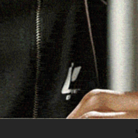
cciabile. Vive negli ambienti umidi e i paesaggi rurali
te come specie migratrice, sedentaria, nidificante e
egna. Predilige i canneti per la nidificazione, ma riesce
e di fitodepurazione e corsi d’acqua lenti. La sua dieta
A
ccelli acquatici, rettili e anfibi. Questo lo rende un
I
 ruolo è cruciale nella regolazione naturale delle
7
ibrio biologico di ambienti spesso fragili e sottoposti a
el Falco di Palude è inoltre considerata un indicatore di
S
p
e
7
e all’uso intensivo di fitofarmaci, che alterano la catena
ritori agricoli circostanti. La sua tutela richiede politiche
S
nuzione dell’impatto chimico-agricolo e la salvaguardia
s
f
iddetti agro-ecosistemi.
7
N