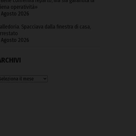
Bene conferma reparto, ma sia garantita la
iena operatività»
 Agosto 2026
alledoria. Spacciava dalla finestra di casa,
rrestato
 Agosto 2026
ARCHIVI
rchivi