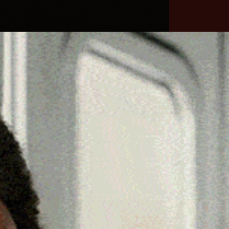
he
Necrologie
Numeri
Contatti
utili
erca
Cerca
Facebook
Threads
Instagram
X
YouTube