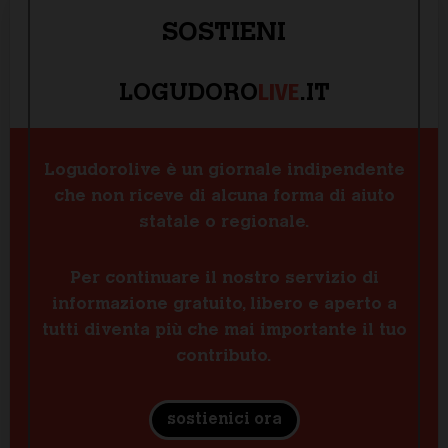
SOSTIENI
LIVE
LOGUDORO
.IT
Logudorolive è un giornale indipendente
che non riceve di alcuna forma di aiuto
statale o regionale.
Per continuare il nostro servizio di
informazione gratuito, libero e aperto a
tutti diventa più che mai importante il tuo
contributo.
sostienici ora