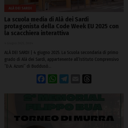
ALÀ DEI SARDI
La scuola media di Alà dei Sardi
protagonista della Code Week EU 2025 con
la scacchiera interattiva
4 Giugno 2025, 20:04
ALÀ DEI SARDI | 4 giugno 2025. La Scuola secondaria di primo
grado di Alà dei Sardi, appartenente all’Istituto Comprensivo
“D.A. Azuni” di Buddusò…
Facebook
WhatsApp
Telegram
Email
Threads