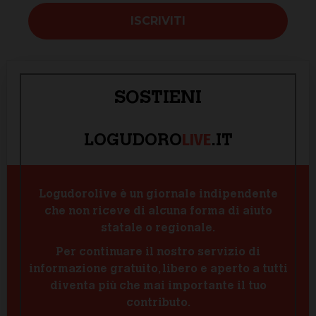
SOSTIENI
LIVE
LOGUDORO
.IT
Logudorolive è un giornale indipendente
che non riceve di alcuna forma di aiuto
statale o regionale.
Per continuare il nostro servizio di
informazione gratuito, libero e aperto a tutti
diventa più che mai importante il tuo
contributo.