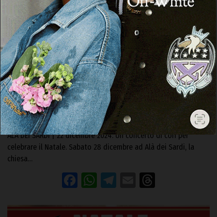
ALÀ DEI SARDI
“Isettende su Nadale”, ad Alà dei Sardi il
concerto di cori nella chiesa di
Sant’Agostino
22 Dicembre 2024, 16:02
ALÀ DEI SARDI | 22 dicembre 2024. Un concerto di cori per
celebrare il Natale. Sabato 28 dicembre ad Alà dei Sardi, la
chiesa…
Facebook
WhatsApp
Telegram
Email
Threads