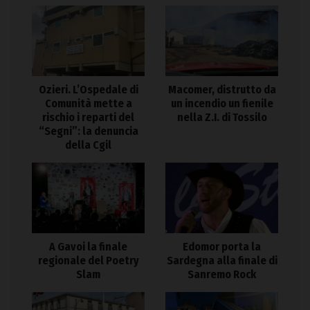
Ozieri. L’Ospedale di
Macomer, distrutto da
Comunità mette a
un incendio un fienile
rischio i reparti del
nella Z.I. di Tossilo
“Segni”: la denuncia
della Cgil
A Gavoi la finale
Edomor porta la
regionale del Poetry
Sardegna alla finale di
Slam
Sanremo Rock