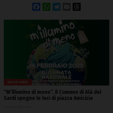
Facebook
WhatsApp
Telegram
Email
Threads
ALÀ DEI SARDI
“M’illumino di meno”, il Comune di Alà dei
Sardi spegne le luci di piazza Amicizia
16 Febbraio 2025, 00:35