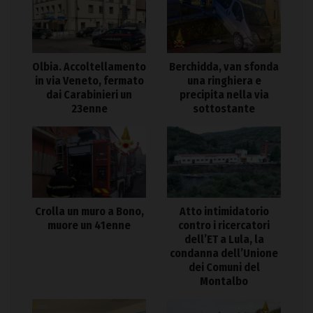
Olbia. Accoltellamento
Berchidda, van sfonda
in via Veneto, fermato
una ringhiera e
dai Carabinieri un
precipita nella via
23enne
sottostante
Crolla un muro a Bono,
Atto intimidatorio
muore un 41enne
contro i ricercatori
dell’ET a Lula, la
condanna dell’Unione
dei Comuni del
Montalbo