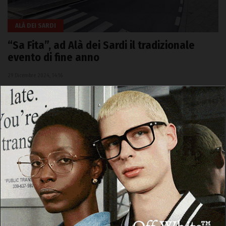
ALÀ DEI SARDI
“Sa Fita”, ad Alà dei Sardi il tradizionale
evento di fine anno
29 Dicembre 2024, 14:16
ALÀ DEI SARDI | 29 dicembre 2024. Il 31 dicembre ad Alà dei
Sardi si rinnova il passaggio di consegne tra il nuovo e il
vecchio…
Facebook
WhatsApp
Telegram
Email
Threads