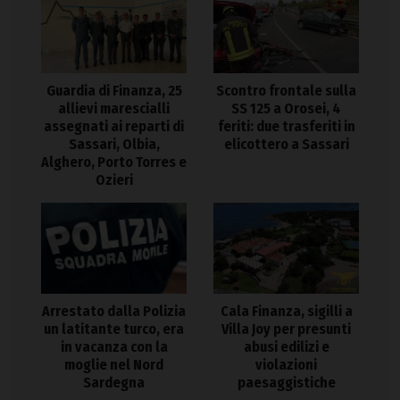
Guardia di Finanza, 25
Scontro frontale sulla
allievi marescialli
SS 125 a Orosei, 4
assegnati ai reparti di
feriti: due trasferiti in
Sassari, Olbia,
elicottero a Sassari
Alghero, Porto Torres e
Ozieri
Arrestato dalla Polizia
Cala Finanza, sigilli a
un latitante turco, era
Villa Joy per presunti
in vacanza con la
abusi edilizi e
moglie nel Nord
violazioni
Sardegna
paesaggistiche