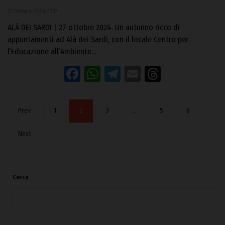
27 Ottobre 2024, 19:17
ALÀ DEI SARDI | 27 ottobre 2024. Un autunno ricco di
appuntamenti ad Alà dei Sardi, con il locale Centro per
l’Educazione all’Ambiente…
Facebook
WhatsApp
Telegram
Email
Threads
Prev
1
2
3
…
5
6
Next
Cerca