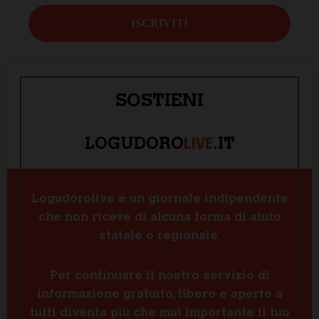
SOSTIENI
LIVE
LOGUDORO
.IT
Logudorolive è un giornale indipendente
che non riceve di alcuna forma di aiuto
statale o regionale.
Per continuare il nostro servizio di
informazione gratuito, libero e aperto a
tutti diventa più che mai importante il tuo