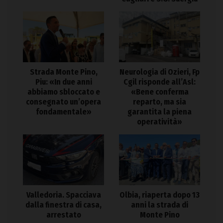
Strada Monte Pino,
Neurologia di Ozieri, Fp
Piu: «In due anni
Cgil risponde all’Asl:
abbiamo sbloccato e
«Bene conferma
consegnato un’opera
reparto, ma sia
fondamentale»
garantita la piena
operatività»
Valledoria. Spacciava
Olbia, riaperta dopo 13
dalla finestra di casa,
anni la strada di
arrestato
Monte Pino