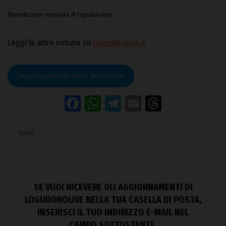
Riproduzione riservata © Logudorolive
Leggi le altre notizie su
Logudorolive.it
Segui Logudorolive anche da Facebook
Facebook
WhatsApp
Telegram
Email
Threads
Tortolì
SE VUOI RICEVERE GLI AGGIORNAMENTI DI
LOGUDOROLIVE NELLA TUA CASELLA DI POSTA,
INSERISCI IL TUO INDIRIZZO E-MAIL NEL
CAMPO SOTTOSTANTE.