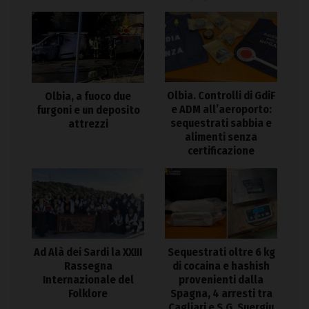
Olbia. Controlli di GdiF
Olbia, a fuoco due
e ADM all’aeroporto:
furgoni e un deposito
sequestrati sabbia e
attrezzi
alimenti senza
certificazione
Ad Alà dei Sardi la XXIII
Sequestrati oltre 6 kg
Rassegna
di cocaina e hashish
Internazionale del
provenienti dalla
Folklore
Spagna, 4 arresti tra
Cagliari e S.G. Suergiu