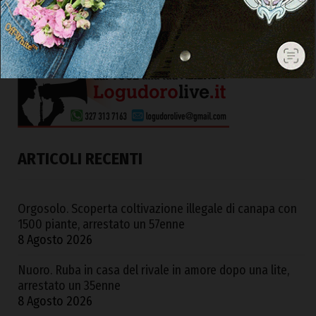
ARTICOLI RECENTI
Orgosolo. Scoperta coltivazione illegale di canapa con
1500 piante, arrestato un 57enne
8 Agosto 2026
Nuoro. Ruba in casa del rivale in amore dopo una lite,
arrestato un 35enne
8 Agosto 2026