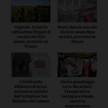
Orgosolo. Scoperta
Nuoro. Ruba in casa del
coltivazione illegale di
rivale in amore dopo
canapa con 1500
una lite, arrestato un
piante, arrestato un
35enne
57enne
Criticità nella
Storico gemellaggio
biblioteca di Ozieri,
tra le due Ardara:
arrivano le repliche
l’Europa unisce
dell’Istituzione San
Sardegna e Irlanda
Michele e del Comune
contro lo
spopolamento