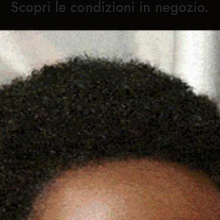
Cronaca
Attualità
Sport
Cultura
Rubric
ONNA IL FEGATO PRELEVATO
C
DI 83 ANNI