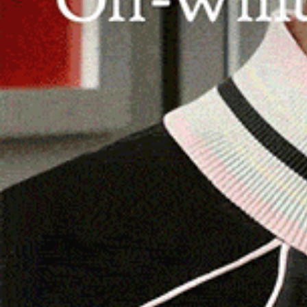
LANUSEI | 3 luglio 2024.
Il fegato donato di u
Nostra Signora della Mercede
di Lanusei è s
anni
all’
ospedale Brotzu
di Cagliari.
Una storia che ha visto come principale protag
poco più di due settimane fa, non ha avuto dubb
esempio di generosità. Fondamentale anche il co
Lanusei, composta dal chirurgo
Gian Pietro Gu
infermieri di anestesia, che ha supportato in ma
Brotzu di Cagliari, diretto dal dottor
Fausto Z
«Per il buon esito di questa delicata operazion
direzioni aziendali della Asl di Sassari e della
professionisti – sottolinea
Andrea Marras
, di
ringraziamento va al dottor
Gianluca Deiana
d
Asl di Nuoro».