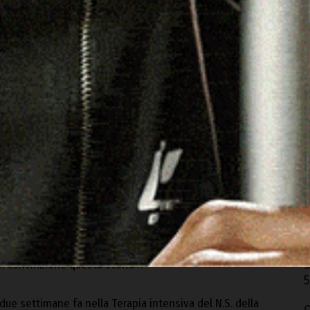
volta tutta la macchina organizzativa dell’ospedale, dal
ici e logistici – spiega
Luigi Ferrai
, direttore del
ede di Lanusei – un lavoro che ci ha tenuto impegnati
oglio ringraziare tutti coloro che hanno lavorato a vario
O
r
ibuto non sarebbe stato possibile arrivare al buon esito
5
iamento – aggiunge Ferrai – va fatto alla famiglia
ando il consenso affinché l’organo del familiare venisse
M
veva bisogno».
n
5
omplessa di Anestesia e Rianimazione, mette in evidenza
A
della donazione. «Questa famiglia ha dato un grandissimo
A
questi gesti, insieme anche alla condivisione del buon
ltura della donazione: bisogna fare in modo che un numero
E
S
 convinzione questa scelta».
5
due settimane fa nella Terapia intensiva del N.S. della