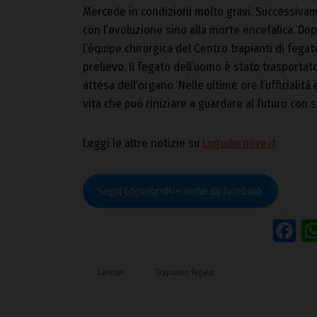
Mercede in condizioni molto gravi. Successivame
con l’evoluzione sino alla morte encefalica. Dop
l’équipe chirurgica del Centro trapianti di fega
prelievo. Il fegato dell’uomo è stato trasportat
attesa dell’organo. Nelle ultime ore l’ufficialit
vita che può riniziare a guardare al futuro con 
Leggi le altre notizie su
Logudorolive.it
Segui Logudorolive anche da Facebook
F
Lanusei
Trapianto fegato