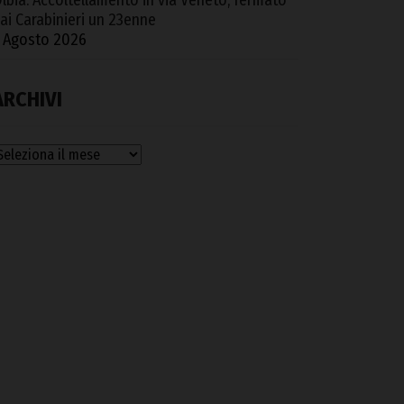
lbia. Accoltellamento in via Veneto, fermato
ai Carabinieri un 23enne
 Agosto 2026
ARCHIVI
rchivi