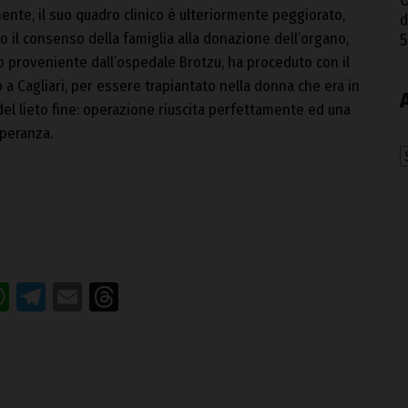
O
nte, il suo quadro clinico è ulteriormente peggiorato,
d
o il consenso della famiglia alla donazione dell’organo,
5
to proveniente dall’ospedale Brotzu, ha proceduto con il
o a Cagliari, per essere trapiantato nella donna che era in
à del lieto fine: operazione riuscita perfettamente ed una
speranza.
A
acebook
WhatsApp
Telegram
Email
Threads