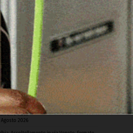
ARTICOLI RECENTI
zieri. L’Ospedale di Comunità mette a rischio i
eparti del “Segni”: la denuncia della Cgil
 Agosto 2026
acomer, distrutto da un incendio un fienile
ella Z.I. di Tossilo
 Agosto 2026
 Gavoi la finale regionale del Poetry Slam
5
gosto 2026
domor porta la Sardegna alla finale di
anremo Rock
 Agosto 2026