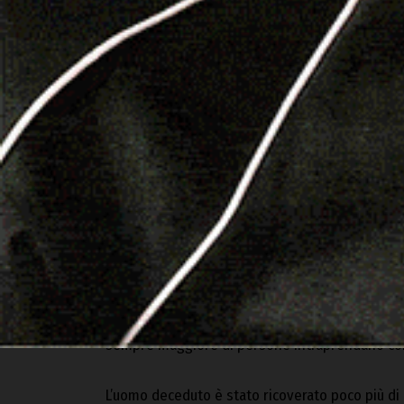
«Quando c’è il prelievo di un organo viene coin
personale sanitario a quello che ha compiti tecn
presidio ospedaliero Nostra Signora della Merc
per 18 ore in maniera continuativa: per questo v
titolo in questa operazione. Senza il loro contr
della vicenda. In ogni caso il più grande ringraz
dell’uomo che ha mostrato grande sensibilità, d
messo a disposizione di una persona che ne a
Francesco Loddo
, direttore della struttura c
l’importanza della sensibilizzazione sul tema 
esempio di valore umano e sociale – osserva – 
esito del trapianto, aiutano a diffondere la cu
sempre maggiore di persone intraprendano con
L’uomo deceduto è stato ricoverato poco più di 