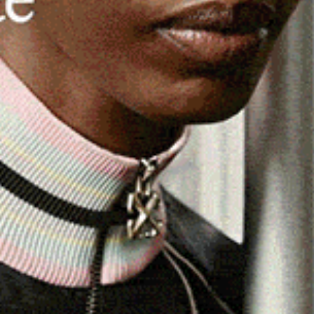
n uomo deceduto lo scorso 17 giugno dell’ospedale
tato trapiantato con successo in una
donna sarda di 63
onista la famiglia un
uomo di 83 anni
dell’Ogliastra che,
i sul dare il via libera alla donazione, dando un grande
ntributo dell’équipe multidisciplinare dell’ospedale di
sai
e da una squadra di anestesisti, strumentisti e
niera eccellente il team chirurgico arrivato dall’ospedale
amboni
del Centro trapianti di fegato del capoluogo sardo.
e è stato importantissimo il supporto ricevuto dalle
 Asl di Nuoro che hanno messo a disposizione i loro
rettore generale della Asl Ogliastra – un particolare
ella Asl di Sassari e alla dottoressa
Silvia Serusi
della