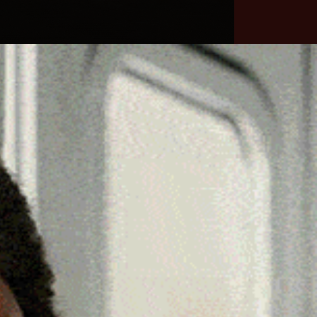
he
Necrologie
Numeri
Contatti
utili
erca
Cerca
Facebook
Threads
Instagram
X
YouTube