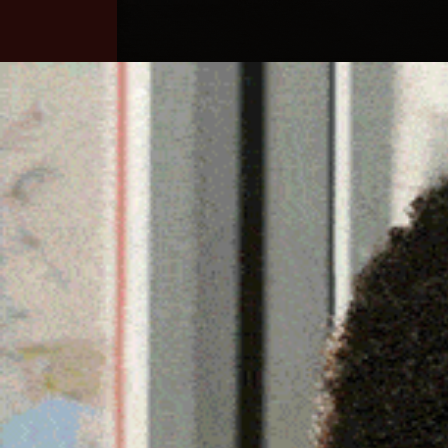
Home
Ozieri
Territorio
Sardegna
TRAPIANTATO SU UNA D
A LANUSEI DA UN UOMO 
3 Luglio 2024, 15:35