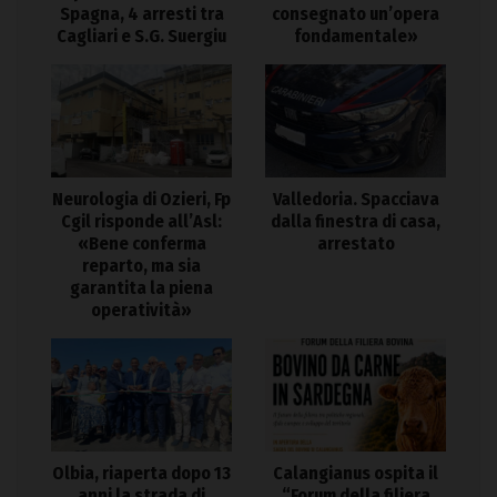
Spagna, 4 arresti tra
consegnato un’opera
Cagliari e S.G. Suergiu
fondamentale»
Neurologia di Ozieri, Fp
Valledoria. Spacciava
Cgil risponde all’Asl:
dalla finestra di casa,
«Bene conferma
arrestato
reparto, ma sia
garantita la piena
operatività»
Olbia, riaperta dopo 13
Calangianus ospita il
anni la strada di
“Forum della filiera