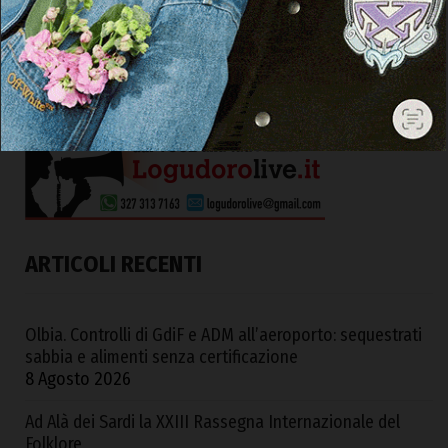
ARTICOLI RECENTI
Olbia. Controlli di GdiF e ADM all’aeroporto: sequestrati
sabbia e alimenti senza certificazione
8 Agosto 2026
Ad Alà dei Sardi la XXIII Rassegna Internazionale del
Folklore