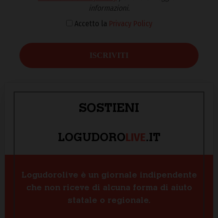
informazioni.
Accetto la
Privacy Policy
SOSTIENI
LIVE
LOGUDORO
.IT
Logudorolive è un giornale indipendente
che non riceve di alcuna forma di aiuto
statale o regionale.