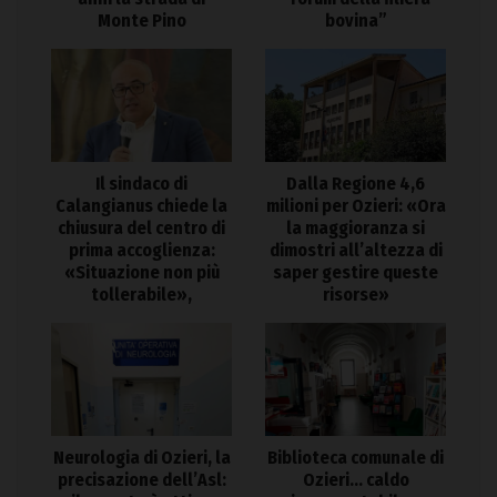
Monte Pino
bovina”
Il sindaco di
Dalla Regione 4,6
Calangianus chiede la
milioni per Ozieri: «Ora
chiusura del centro di
la maggioranza si
prima accoglienza:
dimostri all’altezza di
«Situazione non più
saper gestire queste
tollerabile»,
risorse»
Neurologia di Ozieri, la
Biblioteca comunale di
precisazione dell’Asl:
Ozieri… caldo