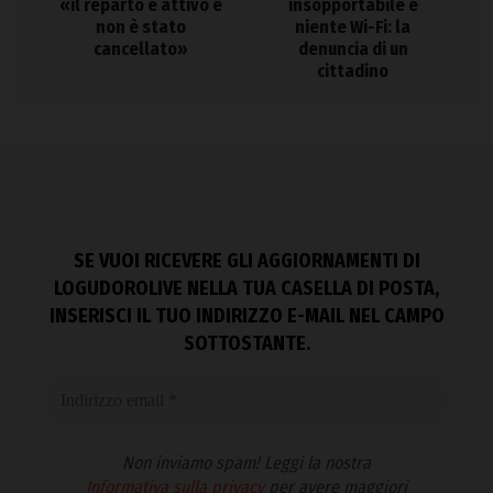
«il reparto è attivo e
insopportabile e
non è stato
niente Wi-Fi: la
cancellato»
denuncia di un
cittadino
SE VUOI RICEVERE GLI AGGIORNAMENTI DI
LOGUDOROLIVE NELLA TUA CASELLA DI POSTA,
INSERISCI IL TUO INDIRIZZO E-MAIL NEL CAMPO
SOTTOSTANTE.
Non inviamo spam! Leggi la nostra
Informativa sulla privacy
per avere maggiori