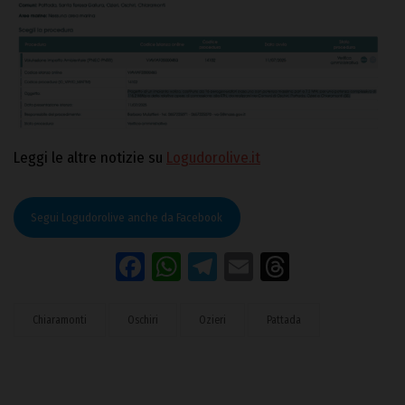
Leggi le altre notizie su
Logudorolive.it
Segui Logudorolive anche da Facebook
Facebook
WhatsApp
Telegram
Email
Threads
Chiaramonti
Oschiri
Ozieri
Pattada