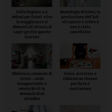
Dalla Regione 4,6
Neurologia di Ozieri, la
milioni per Ozieri: «Ora
precisazione dell’Asl:
la maggioranza si
«il reparto è attivo e
dimostri all’altezza di
non è stato
saper gestire queste
cancellato»
risorse»
Biblioteca comunale di
Ozieri, arrestato a
Ozieri… caldo
Chilivani un 30enne
insopportabile e
per furto e
niente Wi-Fi: la
ricettazione
denuncia di un
cittadino