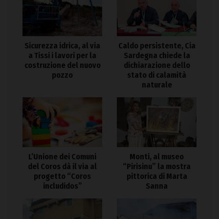
Sicurezza idrica, al via
Caldo persistente, Cia
a Tissi i lavori per la
Sardegna chiede la
costruzione del nuovo
dichiarazione dello
pozzo
stato di calamità
naturale
L’Unione dei Comuni
Monti, al museo
del Coros dà il via al
“Pirisinu” la mostra
progetto “Coros
pittorica di Marta
includidos”
Sanna