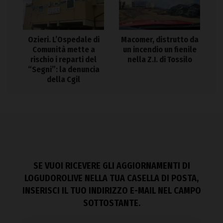
Ozieri. L’Ospedale di
Macomer, distrutto da
Comunità mette a
un incendio un fienile
rischio i reparti del
nella Z.I. di Tossilo
“Segni”: la denuncia
della Cgil
SE VUOI RICEVERE GLI AGGIORNAMENTI DI
LOGUDOROLIVE NELLA TUA CASELLA DI POSTA,
INSERISCI IL TUO INDIRIZZO E-MAIL NEL CAMPO
SOTTOSTANTE.