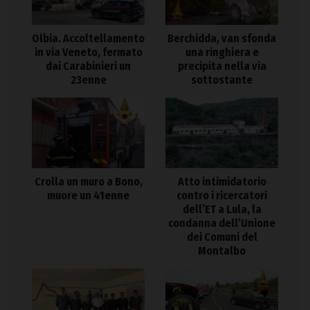
Olbia. Accoltellamento
Berchidda, van sfonda
in via Veneto, fermato
una ringhiera e
dai Carabinieri un
precipita nella via
23enne
sottostante
Crolla un muro a Bono,
Atto intimidatorio
muore un 41enne
contro i ricercatori
dell’ET a Lula, la
condanna dell’Unione
dei Comuni del
Montalbo