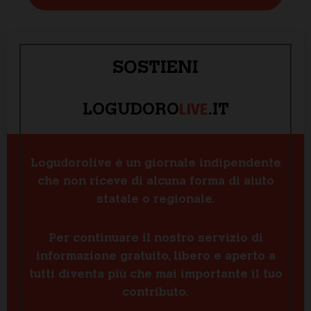
SOSTIENI
LIVE
LOGUDORO
.IT
Logudorolive è un giornale indipendente
che non riceve di alcuna forma di aiuto
statale o regionale.
Per continuare il nostro servizio di
informazione gratuito, libero e aperto a
tutti diventa più che mai importante il tuo
contributo.