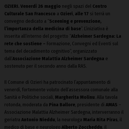
OZIERI.
Venerdì 26 maggio
negli spazi del
Centro
Culturale San Francesco
a
Ozieri
,
alle 17
si terrà un
convegno dedicato a “
Sceening e prevenzione,
l’importanza della medicina di base
”. L’iniziativa è
inserita all’interno del progetto “
Alzheimer Sardegna: La
rete che sostiene –
Formazione, Convegni ed Eventi sul
tema del decadimento cognitivo”, organizzato
dall’
Associazione Malattia Alzheimer Sardegna
e
sostenuto per il secondo anno dalla RAS.
Il Comune di Ozieri ha patrocinato l’appuntamento di
venerdì, fortemente voluto dell’assessora comunale alla
Sanità e Politiche sociali,
Margherita Molinu
. Alla tavola
rotonda, moderata da
Pina Ballore
, presidente di
AMAS
–
Associazione Malattia Alzheimer Sardegna, interverranno il
geriatra
Antonio Nieddu
, la neurologa
Maria Rita Piras
, il
medico di base e neurologo
Alberto Zoccheddu
, il