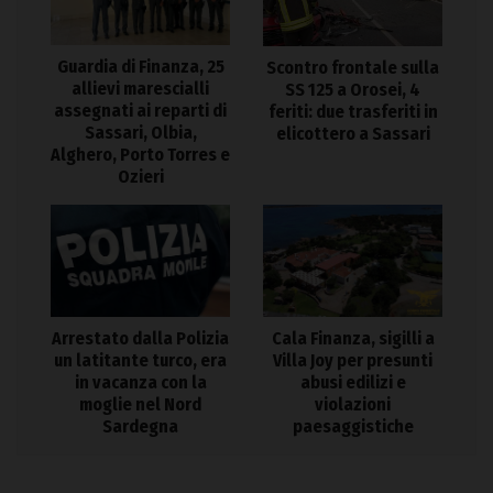
Guardia di Finanza, 25
Scontro frontale sulla
allievi marescialli
SS 125 a Orosei, 4
assegnati ai reparti di
feriti: due trasferiti in
Sassari, Olbia,
elicottero a Sassari
Alghero, Porto Torres e
Ozieri
Arrestato dalla Polizia
Cala Finanza, sigilli a
un latitante turco, era
Villa Joy per presunti
in vacanza con la
abusi edilizi e
moglie nel Nord
violazioni
Sardegna
paesaggistiche