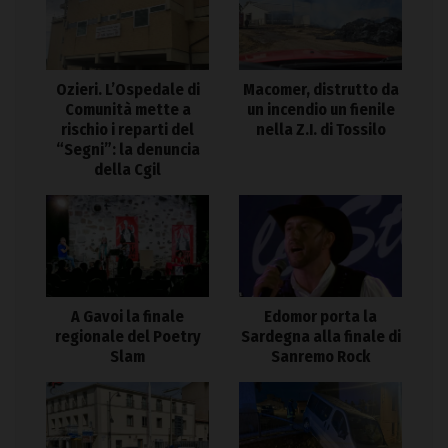
Ozieri. L’Ospedale di
Macomer, distrutto da
Comunità mette a
un incendio un fienile
rischio i reparti del
nella Z.I. di Tossilo
“Segni”: la denuncia
della Cgil
A Gavoi la finale
Edomor porta la
regionale del Poetry
Sardegna alla finale di
Slam
Sanremo Rock