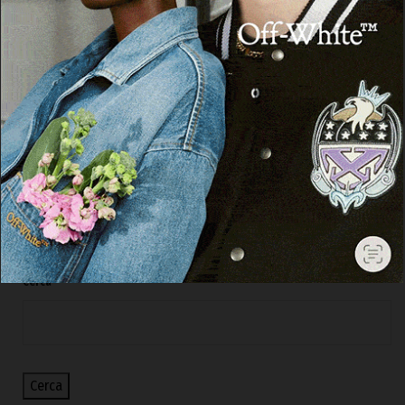
OZIERI
Ozieri. L’Ospedale di Comunità mette a
rischio i reparti del “Segni”: la denuncia
della Cgil
5 Agosto 2026, 16:49
Cerca
Cerca