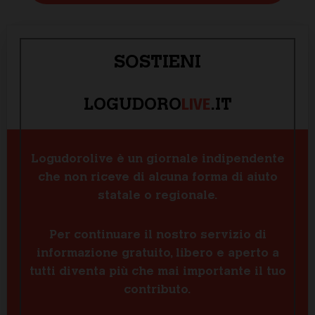
SOSTIENI
LIVE
LOGUDORO
.IT
Logudorolive è un giornale indipendente
che non riceve di alcuna forma di aiuto
statale o regionale.
Per continuare il nostro servizio di
informazione gratuito, libero e aperto a
tutti diventa più che mai importante il tuo
contributo.