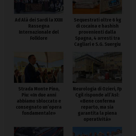
Ad Alà dei Sardi la XXIII
Sequestrati oltre 6 kg
Rassegna
di cocaina e hashish
Internazionale del
provenienti dalla
Folklore
Spagna, 4 arresti tra
Cagliari e S.G. Suergiu
Strada Monte Pino,
Neurologia di Ozieri, Fp
Piu: «In due anni
Cgil risponde all’Asl:
abbiamo sbloccato e
«Bene conferma
consegnato un’opera
reparto, ma sia
fondamentale»
garantita la piena
operatività»