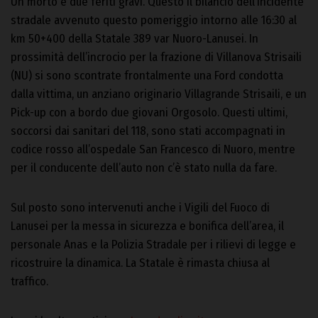
Un morto e due feriti gravi. Questo il bilancio dell’incidente
stradale avvenuto questo pomeriggio intorno alle 16:30 al
km 50+400 della Statale 389 var Nuoro-Lanusei. In
prossimità dell’incrocio per la frazione di Villanova Strisaili
(NU) si sono scontrate frontalmente una Ford condotta
dalla vittima, un anziano originario Villagrande Strisaili, e un
Pick-up con a bordo due giovani Orgosolo. Questi ultimi,
soccorsi dai sanitari del 118, sono stati accompagnati in
codice rosso all’ospedale San Francesco di Nuoro, mentre
per il conducente dell’auto non c’è stato nulla da fare.
Sul posto sono intervenuti anche i Vigili del Fuoco di
Lanusei per la messa in sicurezza e bonifica dell’area, il
personale Anas e la Polizia Stradale per i rilievi di legge e
ricostruire la dinamica. La Statale è rimasta chiusa al
traffico.