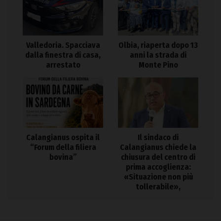
Valledoria. Spacciava
Olbia, riaperta dopo 13
dalla finestra di casa,
anni la strada di
arrestato
Monte Pino
Calangianus ospita il
Il sindaco di
“Forum della filiera
Calangianus chiede la
bovina”
chiusura del centro di
prima accoglienza:
«Situazione non più
tollerabile»,