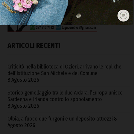
ARTICOLI RECENTI
Criticità nella biblioteca di Ozieri, arrivano le repliche
dell’Istituzione San Michele e del Comune
8 Agosto 2026
Storico gemellaggio tra le due Ardara: l’Europa unisce
Sardegna e Irlanda contro lo spopolamento
8 Agosto 2026
Olbia, a fuoco due furgoni e un deposito attrezzi
8
Agosto 2026