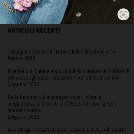
ARTICOLI RECENTI
Calangianus ospita il “Forum della filiera bovina”
6
Agosto 2026
Il sindaco di Calangianus chiede la chiusura del centro di
prima accoglienza: «Situazione non più tollerabile»,
6 Agosto 2026
Dalla Regione 4,6 milioni per Ozieri: «Ora la
maggioranza si dimostri all’altezza di saper gestire
queste risorse»
6 Agosto 2026
Neurologia di Ozieri, la precisazione dell’Asl: «il reparto