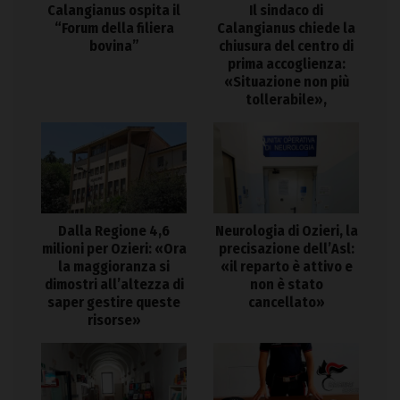
Calangianus ospita il
Il sindaco di
“Forum della filiera
Calangianus chiede la
bovina”
chiusura del centro di
prima accoglienza:
«Situazione non più
tollerabile»,
Dalla Regione 4,6
Neurologia di Ozieri, la
milioni per Ozieri: «Ora
precisazione dell’Asl:
la maggioranza si
«il reparto è attivo e
dimostri all’altezza di
non è stato
saper gestire queste
cancellato»
risorse»