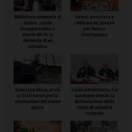
Biblioteca comunale di
Ozieri, arrestato a
Ozieri… caldo
Chilivani un 30enne
insopportabile e
per furto e
niente Wi-Fi: la
ricettazione
denuncia di un
cittadino
Sicurezza idrica, al via
Caldo persistente, Cia
a Tissi i lavori per la
Sardegna chiede la
costruzione del nuovo
dichiarazione dello
pozzo
stato di calamità
naturale