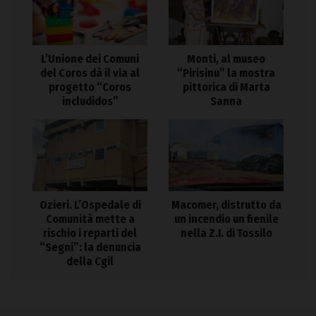
L’Unione dei Comuni
Monti, al museo
del Coros dà il via al
“Pirisinu” la mostra
progetto “Coros
pittorica di Marta
includidos”
Sanna
Ozieri. L’Ospedale di
Macomer, distrutto da
Comunità mette a
un incendio un fienile
rischio i reparti del
nella Z.I. di Tossilo
“Segni”: la denuncia
della Cgil