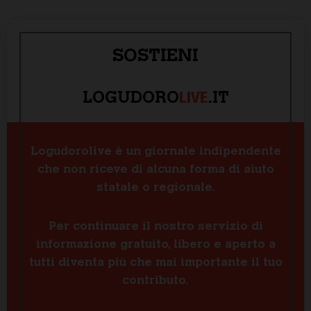
SOSTIENI
LIVE
LOGUDORO
.IT
Logudorolive è un giornale indipendente
che non riceve di alcuna forma di aiuto
statale o regionale.
Per continuare il nostro servizio di
informazione gratuito, libero e aperto a
tutti diventa più che mai importante il tuo
contributo.