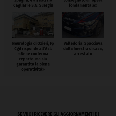
Spagna, 4 arresti tra
consegnato un’opera
Cagliari e S.G. Suergiu
fondamentale»
Neurologia di Ozieri, Fp
Valledoria. Spacciava
Cgil risponde all’Asl:
dalla finestra di casa,
«Bene conferma
arrestato
reparto, ma sia
garantita la piena
operatività»
SE VUOI RICEVERE GLI AGGIORNAMENTI DI