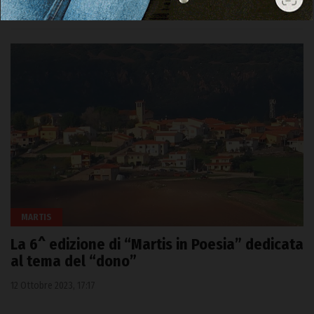
POTREBBE PIACERTI ANCHE
MARTIS
La 6^ edizione di “Martis in Poesia” dedicata
al tema del “dono”
12 Ottobre 2023, 17:17