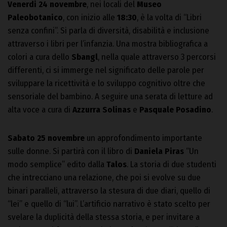
Venerdi 24 novembre
, nei locali del
Museo
Paleobotanico
, con inizio alle
18:30
, è la volta di “Libri
senza confini”. Si parla di diversità, disabilità e inclusione
attraverso i libri per l’infanzia. Una mostra bibliografica a
colori a cura dello
Sbangl
, nella quale attraverso 3 percorsi
differenti, ci si immerge nel significato delle parole per
sviluppare la ricettività e lo sviluppo cognitivo oltre che
sensoriale del bambino. A seguire una serata di letture ad
alta voce a cura di
Azzurra Solinas
e
Pasquale Posadino
.
Sabato 25 novembre
un approfondimento importante
sulle donne. Si partirà con il libro di
Daniela Piras
“Un
modo semplice” edito dalla
Talos
. La storia di due studenti
che intrecciano una relazione, che poi si evolve su due
binari paralleli, attraverso la stesura di due diari, quello di
“lei” e quello di “lui”. L’artificio narrativo è stato scelto per
svelare la duplicità della stessa storia, e per invitare a