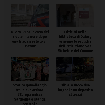
Nuoro. Ruba in casa del
Criticità nella
rivale in amore dopo
biblioteca di Ozieri,
una lite, arrestato un
arrivano le repliche
35enne
dell’Istituzione San
Michele e del Comune
Storico gemellaggio
Olbia, a fuoco due
tra le due Ardara:
furgoni e un deposito
l’Europa unisce
attrezzi
Sardegna e Irlanda
contro lo