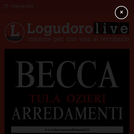
9 Agosto 2026
×