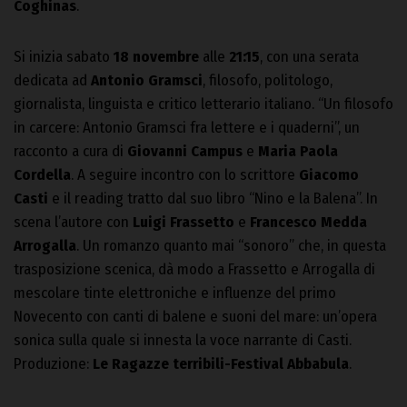
Coghinas
.
Si inizia sabato
18 novembre
alle
21:15
, con una serata
dedicata ad
Antonio Gramsci
, filosofo, politologo,
giornalista, linguista e critico letterario italiano. “Un filosofo
in carcere: Antonio Gramsci fra lettere e i quaderni”, un
racconto a cura di
Giovanni Campus
e
Maria Paola
Cordella
. A seguire incontro con lo scrittore
Giacomo
Casti
e il reading tratto dal suo libro “Nino e la Balena”. In
scena l’autore con
Luigi Frassetto
e
Francesco Medda
Arrogalla
. Un romanzo quanto mai “sonoro” che, in questa
trasposizione scenica, dà modo a Frassetto e Arrogalla di
mescolare tinte elettroniche e influenze del primo
Novecento con canti di balene e suoni del mare: un’opera
sonica sulla quale si innesta la voce narrante di Casti.
Produzione:
Le Ragazze terribili-Festival Abbabula
.