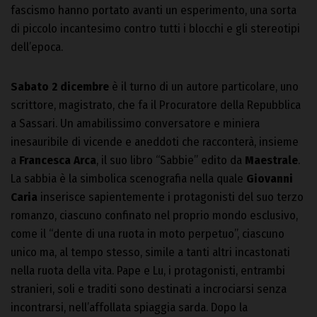
fascismo hanno portato avanti un esperimento, una sorta
di piccolo incantesimo contro tutti i blocchi e gli stereotipi
dell’epoca.
Sabato 2 dicembre
è il turno di un autore particolare, uno
scrittore, magistrato, che fa il Procuratore della Repubblica
a Sassari. Un amabilissimo conversatore e miniera
inesauribile di vicende e aneddoti che racconterà, insieme
a
Francesca Arca
, il suo libro “Sabbie” edito da
Maestrale
.
La sabbia è la simbolica scenografia nella quale
Giovanni
Caria
inserisce sapientemente i protagonisti del suo terzo
romanzo, ciascuno confinato nel proprio mondo esclusivo,
come il “dente di una ruota in moto perpetuo”, ciascuno
unico ma, al tempo stesso, simile a tanti altri incastonati
nella ruota della vita. Pape e Lu, i protagonisti, entrambi
stranieri, soli e traditi sono destinati a incrociarsi senza
incontrarsi, nell’affollata spiaggia sarda. Dopo la