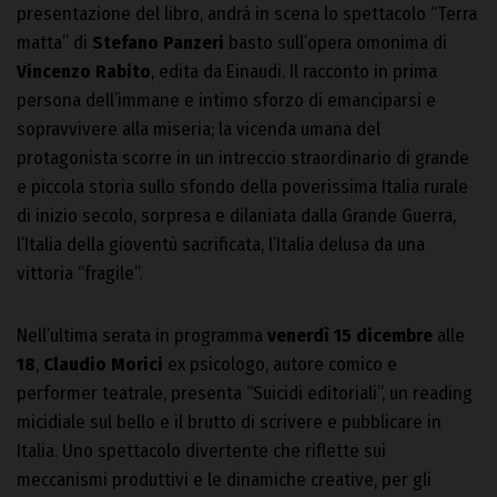
presentazione del libro, andrà in scena lo spettacolo “Terra
matta” di
Stefano Panzeri
basto sull’opera omonima di
Vincenzo Rabito
, edita da Einaudi. Il racconto in prima
persona dell’immane e intimo sforzo di emanciparsi e
sopravvivere alla miseria; la vicenda umana del
protagonista scorre in un intreccio straordinario di grande
e piccola storia sullo sfondo della poverissima Italia rurale
di inizio secolo, sorpresa e dilaniata dalla Grande Guerra,
l’Italia della gioventù sacrificata, l’Italia delusa da una
vittoria “fragile”.
Nell’ultima serata in programma
venerdì 15 dicembre
alle
18
,
Claudio Morici
ex psicologo, autore comico e
performer teatrale, presenta “Suicidi editoriali”, un reading
micidiale sul bello e il brutto di scrivere e pubblicare in
Italia. Uno spettacolo divertente che riflette sui
meccanismi produttivi e le dinamiche creative, per gli