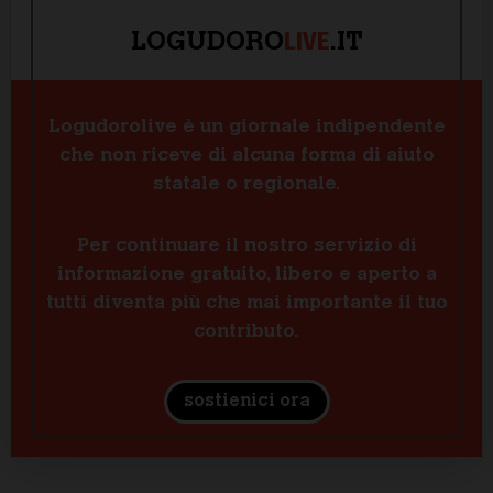
LIVE
LOGUDORO
.IT
Logudorolive è un giornale indipendente
che non riceve di alcuna forma di aiuto
statale o regionale.
Per continuare il nostro servizio di
informazione gratuito, libero e aperto a
tutti diventa più che mai importante il tuo
contributo.
sostienici ora