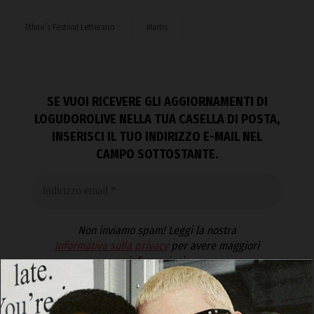
Ethno’s Festival Letterario
Martis
SE VUOI RICEVERE GLI AGGIORNAMENTI DI
LOGUDOROLIVE NELLA TUA CASELLA DI POSTA,
INSERISCI IL TUO INDIRIZZO E-MAIL NEL
CAMPO SOTTOSTANTE.
Non inviamo spam! Leggi la nostra
Informativa sulla privacy
per avere maggiori
informazioni.
Accetto la
Privacy Policy