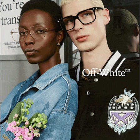
POTREBBE PIACERTI ANCHE
OZIERI
Neurologia di Ozieri, Fp Cgil risponde all’Asl:
«Bene conferma reparto, ma sia garantita