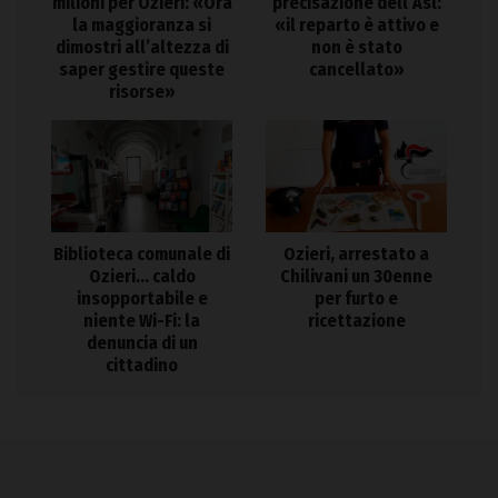
milioni per Ozieri: «Ora
precisazione dell’Asl:
la maggioranza si
«il reparto è attivo e
dimostri all’altezza di
non è stato
saper gestire queste
cancellato»
risorse»
Biblioteca comunale di
Ozieri, arrestato a
Ozieri… caldo
Chilivani un 30enne
insopportabile e
per furto e
niente Wi-Fi: la
ricettazione
denuncia di un
cittadino