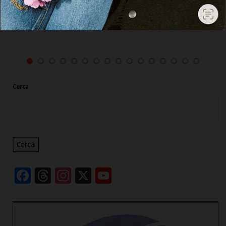
la piena operatività»
7 Agosto 2026, 15:50
Cerca
Cerca
Facebook
Threads
Instagram
X
YouTube