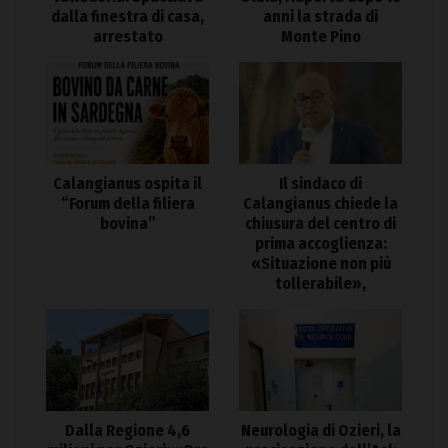
dalla finestra di casa,
anni la strada di
arrestato
Monte Pino
Calangianus ospita il
Il sindaco di
“Forum della filiera
Calangianus chiede la
bovina”
chiusura del centro di
prima accoglienza:
«Situazione non più
tollerabile»,
Dalla Regione 4,6
Neurologia di Ozieri, la