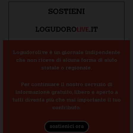
SOSTIENI
LIVE
LOGUDORO
.IT
Logudorolive è un giornale indipendente
che non riceve di alcuna forma di aiuto
statale o regionale.
Per continuare il nostro servizio di
informazione gratuito, libero e aperto a
tutti diventa più che mai importante il tuo
contributo.
sostienici ora