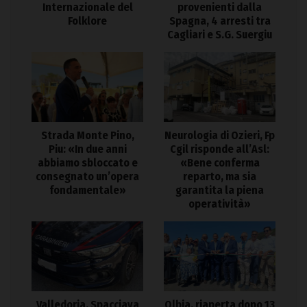
Internazionale del
provenienti dalla
Folklore
Spagna, 4 arresti tra
Cagliari e S.G. Suergiu
Strada Monte Pino,
Neurologia di Ozieri, Fp
Piu: «In due anni
Cgil risponde all’Asl:
abbiamo sbloccato e
«Bene conferma
consegnato un’opera
reparto, ma sia
fondamentale»
garantita la piena
operatività»
Valledoria. Spacciava
Olbia, riaperta dopo 13