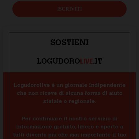
SOSTIENI
LIVE
LOGUDORO
.IT
Logudorolive è un giornale indipendente
che non riceve di alcuna forma di aiuto
statale o regionale.
Per continuare il nostro servizio di
informazione gratuito, libero e aperto a
tutti diventa più che mai importante il tuo