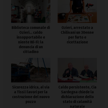
Biblioteca comunale di
Ozieri, arrestato a
Ozieri… caldo
Chilivani un 30enne
insopportabile e
per furto e
niente Wi-Fi: la
ricettazione
denuncia di un
cittadino
Sicurezza idrica, al via
Caldo persistente, Cia
a Tissi i lavori per la
Sardegna chiede la
costruzione del nuovo
dichiarazione dello
pozzo
stato di calamità
naturale