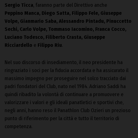
Sergio Ticca
, faranno parte del Direttivo anche
Peppino Manca, Diego Satta, Filippo Fele, Giuseppe
Volpe, Gianmario Saba, Alessandro Pintadu, Pinuccetto
Sechi, Carlo Volpe, Tommaso Iacomino, Franca Cocco,
Luciano Todesco, Filiberto Crasta, Giuseppe
Ricciardello
e
Filippo Riu
.
Nel suo discorso di insediamento, il neo presidente ha
ringraziato i soci per la fiducia accordata e ha assicurato il
massimo impegno per proseguire nel solco tracciato dai
padri fondatori del Club, nato nel 1984. Adriano Saddi ha
quindi ribadito la volontà di continuare a promuovere e
valorizzare i valori e gli ideali panatletici e sportivi che,
negli anni, hanno reso il Panathlon Club Ozieri un prezioso
punto di riferimento per la città e tutto il territorio di
competenza.