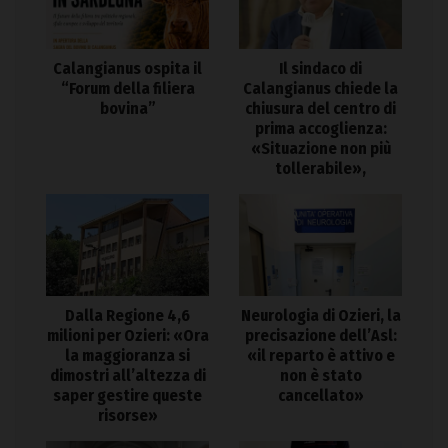
Calangianus ospita il
Il sindaco di
“Forum della filiera
Calangianus chiede la
bovina”
chiusura del centro di
prima accoglienza:
«Situazione non più
tollerabile»,
Dalla Regione 4,6
Neurologia di Ozieri, la
milioni per Ozieri: «Ora
precisazione dell’Asl:
la maggioranza si
«il reparto è attivo e
dimostri all’altezza di
non è stato
saper gestire queste
cancellato»
risorse»