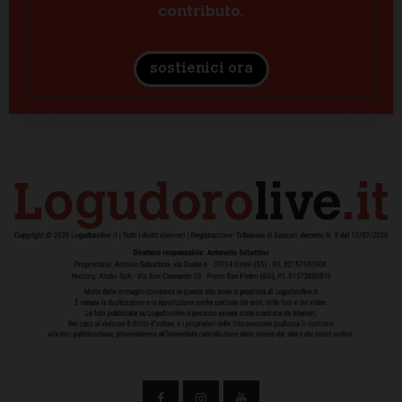
contributo.
sostienici ora