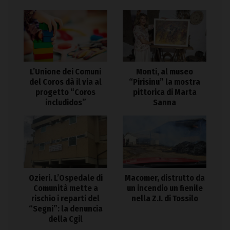
L’Unione dei Comuni
Monti, al museo
del Coros dà il via al
“Pirisinu” la mostra
progetto “Coros
pittorica di Marta
includidos”
Sanna
Ozieri. L’Ospedale di
Macomer, distrutto da
Comunità mette a
un incendio un fienile
rischio i reparti del
nella Z.I. di Tossilo
“Segni”: la denuncia
della Cgil